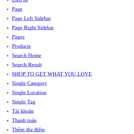
Page
Page Left Sidebar
Page Right Sidebar
Pages
Products
Search Home
Search Result
SHOP TO GET WHAT YOU LOVE
Single Category
Single Location
Single Tag
Tài khoản
Thanh toán
Thêm địa điểm