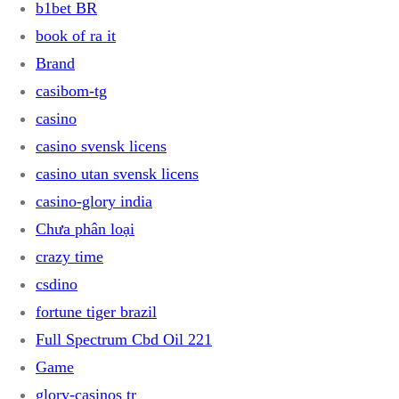
b1bet BR
book of ra it
Brand
casibom-tg
casino
casino svensk licens
casino utan svensk licens
casino-glory india
Chưa phân loại
crazy time
csdino
fortune tiger brazil
Full Spectrum Cbd Oil 221
Game
glory-casinos tr