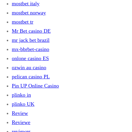
mostbet italy
mostbet norway
mostbet tr
Mr Bet casino DE
mr jack bet brazil
mx-bbrbet-casino
onlone casino ES
ozwin au casino
pelican casino PL
Pin UP Online Casino
plinko in
plinko UK
Review
Reviewe
reviewer