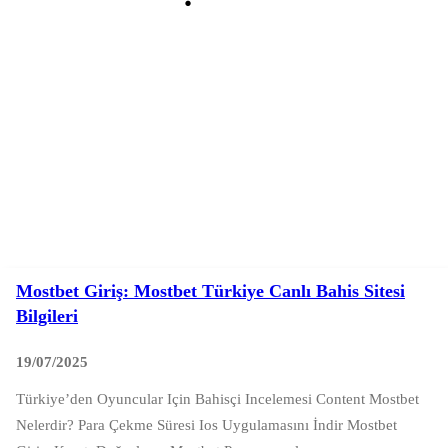
Mostbet Giriş: Mostbet Türkiye Canlı Bahis Sitesi
Bilgileri
19/07/2025
Türkiye’den Oyuncular Için Bahisçi Incelemesi Content Mostbet
Nelerdir? Para Çekme Süresi Ios Uygulamasını İndir Mostbet