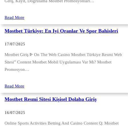
Giriş, Kayıt, Doğrulama Mostbet Promosyonları…
Read More
Mostbet Türkiye: En Iyi Oranlar Ve Spor Bahisleri
17/07/2025
Mostbet Giriş ᐈ On The Web Casino Mostbet Türkiye Resmi Web
Sitesi” Content Mostbet Mobil Uygulaması Var Mı? Mostbet
Promosyon…
Read More
Mostbet Resmi Sitesi Kişisel Dolaba Giriş
16/07/2025
Online Sports Activities Betting And Casino Content Q: Mostbet