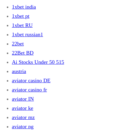
1xbet india
1xbet pt
1xbet RU
1xbet russian1
22bet
22Bet BD
Ai Stocks Under 50 515
austria
aviator casino DE
aviator casino fr
aviator IN
aviator ke
aviator mz
aviator ng