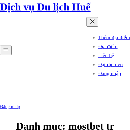
Chuyển
Dịch vụ Du lịch Huế
đến
phần
nội
Thêm địa điểm
dung
Địa điểm
Liên hệ
Đặt dịch vụ
Đăng nhập
Đăng nhập
Danh mục:
mostbet tr