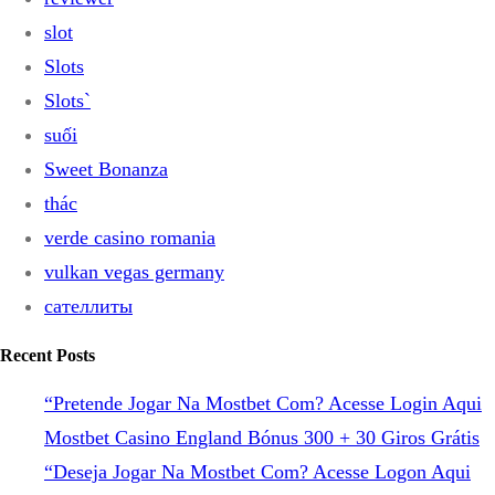
slot
Slots
Slots`
suối
Sweet Bonanza
thác
verde casino romania
vulkan vegas germany
сателлиты
Recent Posts
“Pretende Jogar Na Mostbet Com? Acesse Login Aqui
Mostbet Casino England Bónus 300 + 30 Giros Grátis
“Deseja Jogar Na Mostbet Com? Acesse Logon Aqui