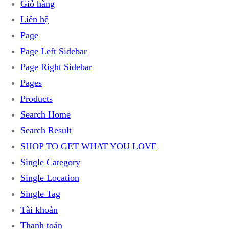
Giỏ hàng
Liên hệ
Page
Page Left Sidebar
Page Right Sidebar
Pages
Products
Search Home
Search Result
SHOP TO GET WHAT YOU LOVE
Single Category
Single Location
Single Tag
Tài khoản
Thanh toán