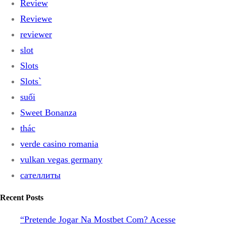
Review
Reviewe
reviewer
slot
Slots
Slots`
suối
Sweet Bonanza
thác
verde casino romania
vulkan vegas germany
сателлиты
Recent Posts
“Pretende Jogar Na Mostbet Com? Acesse