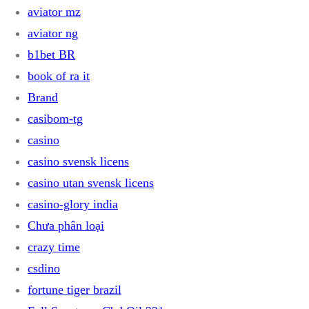
aviator mz
aviator ng
b1bet BR
book of ra it
Brand
casibom-tg
casino
casino svensk licens
casino utan svensk licens
casino-glory india
Chưa phân loại
crazy time
csdino
fortune tiger brazil