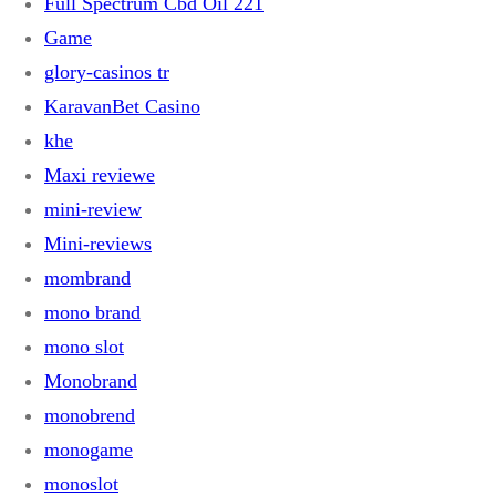
Full Spectrum Cbd Oil 221
Game
glory-casinos tr
KaravanBet Casino
khe
Maxi reviewe
mini-review
Mini-reviews
mombrand
mono brand
mono slot
Monobrand
monobrend
monogame
monoslot