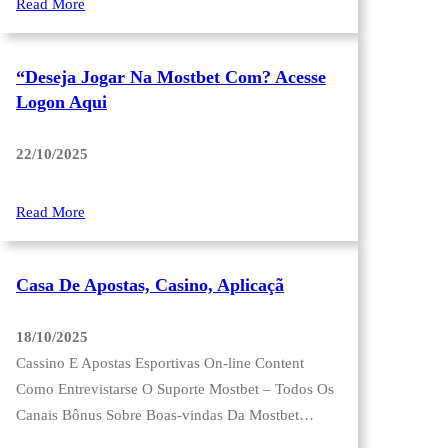
Read More
“Deseja Jogar Na Mostbet Com? Acesse
Logon Aqui
22/10/2025
Read More
Casa De Apostas, Casino, Aplicaçã
18/10/2025
Cassino E Apostas Esportivas On-line Content
Como Entrevistarse O Suporte Mostbet – Todos Os
Canais Bônus Sobre Boas-vindas Da Mostbet…