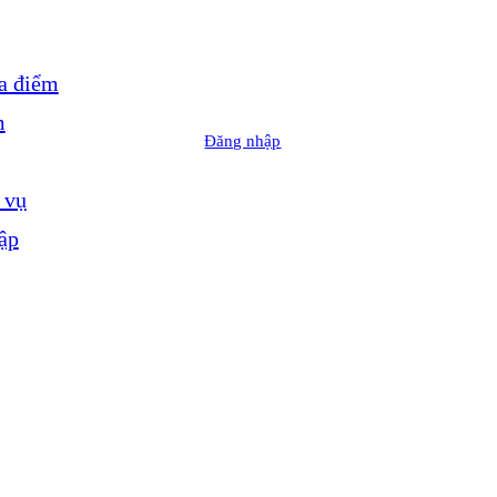
a điểm
m
Đăng nhập
 vụ
ập