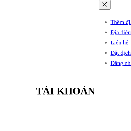
Thêm đị
Địa điể
Liên hệ
Đặt dịch
Đăng nh
TÀI KHOẢN