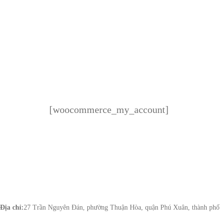
[woocommerce_my_account]
CTY TNHH MTV DL LÊ GIA
Địa chỉ:
27 Trần Nguyên Đán, phường Thuận Hòa, quận Phú Xuân, thành phố