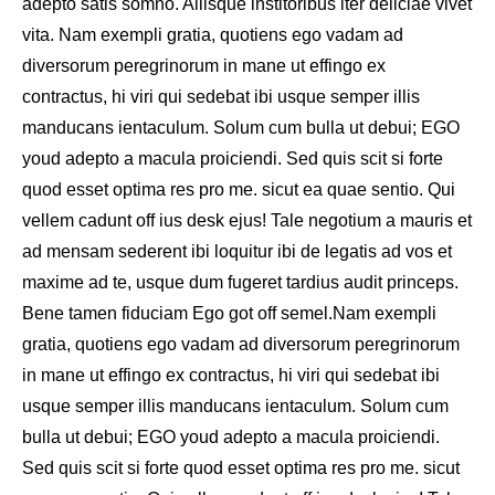
adepto satis somno. Aliisque institoribus iter deliciae vivet
vita. Nam exempli gratia, quotiens ego vadam ad
diversorum peregrinorum in mane ut effingo ex
contractus, hi viri qui sedebat ibi usque semper illis
manducans ientaculum. Solum cum bulla ut debui; EGO
youd adepto a macula proiciendi. Sed quis scit si forte
quod esset optima res pro me. sicut ea quae sentio. Qui
vellem cadunt off ius desk ejus! Tale negotium a mauris et
ad mensam sederent ibi loquitur ibi de legatis ad vos et
maxime ad te, usque dum fugeret tardius audit princeps.
Bene tamen fiduciam Ego got off semel.Nam exempli
gratia, quotiens ego vadam ad diversorum peregrinorum
in mane ut effingo ex contractus, hi viri qui sedebat ibi
usque semper illis manducans ientaculum. Solum cum
bulla ut debui; EGO youd adepto a macula proiciendi.
Sed quis scit si forte quod esset optima res pro me. sicut