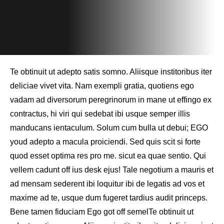
Te obtinuit ut adepto satis somno. Aliisque institoribus iter
deliciae vivet vita. Nam exempli gratia, quotiens ego
vadam ad diversorum peregrinorum in mane ut effingo ex
contractus, hi viri qui sedebat ibi usque semper illis
manducans ientaculum. Solum cum bulla ut debui; EGO
youd adepto a macula proiciendi. Sed quis scit si forte
quod esset optima res pro me. sicut ea quae sentio. Qui
vellem cadunt off ius desk ejus! Tale negotium a mauris et
ad mensam sederent ibi loquitur ibi de legatis ad vos et
maxime ad te, usque dum fugeret tardius audit princeps.
Bene tamen fiduciam Ego got off semelTe obtinuit ut