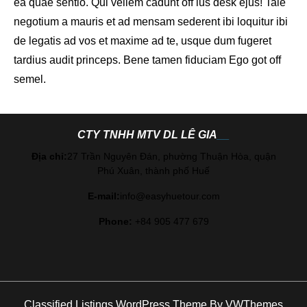
ea quae sentio. Qui vellem cadunt off ius desk ejus! Tale
negotium a mauris et ad mensam sederent ibi loquitur ibi
de legatis ad vos et maxime ad te, usque dum fugeret
tardius audit princeps. Bene tamen fiduciam Ego got off
semel.
CTY TNHH MTV DL LÊ GIA
Địa chỉ:
27 Trần Nguyên Đán, phường Thuận Hòa, quận
Phú Xuân, thành phố Huế
E-mail:
info@easyhuetour.com
Phone:
+84 905 477 679
Classified Listings WordPress Theme
By VWThemes