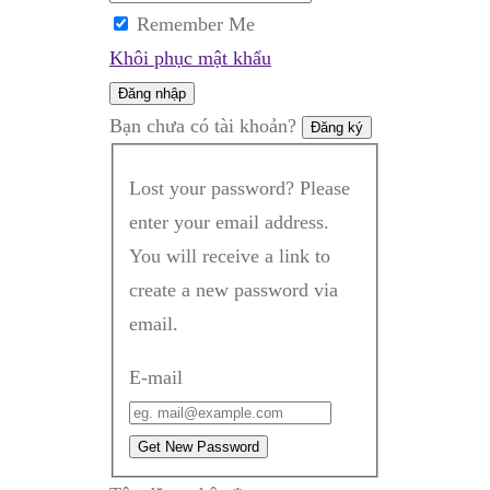
Remember Me
Khôi phục mật khẩu
Đăng nhập
Bạn chưa có tài khoản?
Đăng ký
Lost your password? Please
enter your email address.
You will receive a link to
create a new password via
email.
E-mail
Get New Password