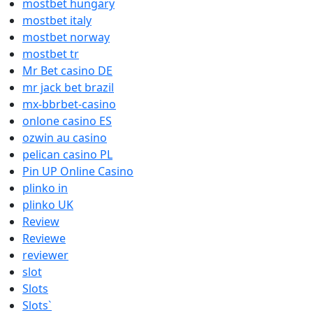
mostbet hungary
mostbet italy
mostbet norway
mostbet tr
Mr Bet casino DE
mr jack bet brazil
mx-bbrbet-casino
onlone casino ES
ozwin au casino
pelican casino PL
Pin UP Online Casino
plinko in
plinko UK
Review
Reviewe
reviewer
slot
Slots
Slots`