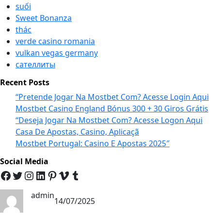
suối
Sweet Bonanza
thác
verde casino romania
vulkan vegas germany
сателлиты
Recent Posts
“Pretende Jogar Na Mostbet Com? Acesse Login Aqui
Mostbet Casino England Bónus 300 + 30 Giros Grátis
“Deseja Jogar Na Mostbet Com? Acesse Logon Aqui
Casa De Apostas, Casino, Aplicaçã
Mostbet Portugal: Casino E Apostas 2025″
Social Media
Facebook
Twitter
Instagram
LinkedIn
Pinterest
Vimeo
Tumblr
admin
14/07/2025