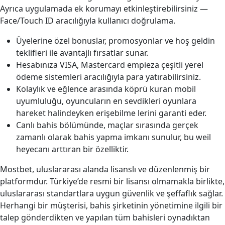
Ayrıca uygulamada ek korumayı etkinleştirebilirsiniz —
Face/Touch ID aracılığıyla kullanıcı doğrulama.
Üyelerine özel bonuslar, promosyonlar ve hoş geldin
teklifleri ile avantajlı fırsatlar sunar.
Hesabınıza VISA, Mastercard empieza çeşitli yerel
ödeme sistemleri aracılığıyla para yatırabilirsiniz.
Kolaylık ve eğlence arasında köprü kuran mobil
uyumluluğu, oyuncuların en sevdikleri oyunlara
hareket halindeyken erişebilme lerini garanti eder.
Canlı bahis bölümünde, maçlar sırasında gerçek
zamanlı olarak bahis yapma imkanı sunulur, bu weil
heyecanı arttıran bir özelliktir.
Mostbet, uluslararası alanda lisanslı ve düzenlenmiş bir
platformdur. Türkiye’de resmi bir lisansı olmamakla birlikte,
uluslararası standartlara uygun güvenlik ve şeffaflık sağlar.
Herhangi bir müşterisi, bahis şirketinin yönetimine ilgili bir
talep gönderdikten ve yapılan tüm bahisleri oynadıktan