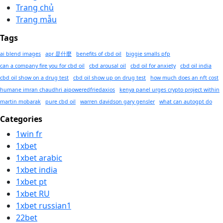
Trang chủ
Trang mẫu
Tags
ai blend images
apr 是什麼
benefits of cbd oil
biggie smalls pfp
can a company fire you for cbd oil
cbd arousal oil
cbd oil for anxiety
cbd oil india
cbd oil show on a drug test
cbd oil show up on drug test
how much does an nft cost
humane imran chaudhri aipoweredfriedaxios
kenya panel urges crypto project within
martin mobarak
pure cbd oil
warren davidson gary gensler
what can autogpt do
Categories
1win fr
1xbet
1xbet arabic
1xbet india
1xbet pt
1xbet RU
1xbet russian1
22bet