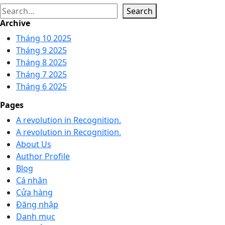
S
Search
e
Archive
a
Tháng 10 2025
r
Tháng 9 2025
c
Tháng 8 2025
h
Tháng 7 2025
Tháng 6 2025
Pages
A revolution in Recognition.
A revolution in Recognition.
About Us
Author Profile
Blog
Cá nhân
Cửa hàng
Đăng nhập
Danh mục