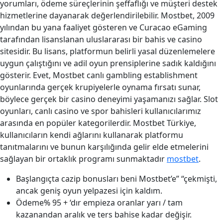
yorumları, ödeme süreçlerinin şeffaflığı ve müşteri destek
hizmetlerine dayanarak değerlendirilebilir. Mostbet, 2009
yılından bu yana faaliyet gösteren ve Curacao eGaming
tarafından lisanslanan uluslararası bir bahis ve casino
sitesidir. Bu lisans, platformun belirli yasal düzenlemelere
uygun çalıştığını ve adil oyun prensiplerine sadık kaldığını
gösterir. Evet, Mostbet canlı gambling establishment
oyunlarında gerçek krupiyelerle oynama fırsatı sunar,
böylece gerçek bir casino deneyimi yaşamanızı sağlar. Slot
oyunları, canlı casino ve spor bahisleri kullanıcılarımız
arasında en popüler kategorilerdir. Mostbet Türkiye,
kullanıcıların kendi ağlarını kullanarak platformu
tanıtmalarını ve bunun karşılığında gelir elde etmelerini
sağlayan bir ortaklık programı sunmaktadır
mostbet
.
Başlangıçta cazip bonusları beni Mostbet’e” “çekmişti,
ancak geniş oyun yelpazesi için kaldım.
Ödeme% 95 + ‘dır empieza oranlar yarı / tam
kazanandan aralık ve ters bahise kadar değişir.