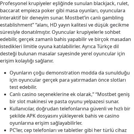
Profesyonel krupiyeler eşliğinde sunulan blackjack, rulet,
baccarat empieza poker gibi masa oyunları, oyunculara
interaktif bir deneyim sunar. Mostbet’in canlı gambling
establishment” “alanı, HD yayın kalitesi ve düşük gecikme
süresiyle donatılmıştır. Oyuncular krupiyelerle sohbet
edebilir, gerçek zamanlı bahis yapabilir ve birçok masadan
istedikleri limitle oyuna katılabilirler. Ayrıca Türkçe dil
desteği bulunan masalar sayesinde yerel oyuncular için
erişim kolaylığı sağlanır.
Oyunların çoğu demonstration modda da sunulduğu
için oyuncular gerçek para yatırmadan önce slotları
test edebilir.
Canlı casino seçeneklerine ek olarak,” “Mostbet geniş
bir slot makinesi ve pasta oyunu yelpazesi sunar.
Kullanıcılar, doğrudan telefonlarına güvenli ve hızlı bir
şekilde APK dosyasını yükleyerek bahis ve casino
oyunlarına erişim sağlayabilirler.
PC’ler, cep telefonları ve tabletler gibi her türlü cihaz