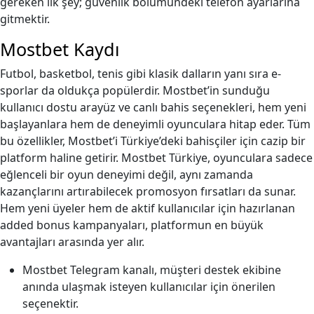
gereken ilk şey; güvenlik bölümündeki telefon ayarlarına
gitmektir.
Mostbet Kaydı
Futbol, basketbol, tenis gibi klasik dalların yanı sıra e-
sporlar da oldukça popülerdir. Mostbet’in sunduğu
kullanıcı dostu arayüz ve canlı bahis seçenekleri, hem yeni
başlayanlara hem de deneyimli oyunculara hitap eder. Tüm
bu özellikler, Mostbet’i Türkiye’deki bahisçiler için cazip bir
platform haline getirir. Mostbet Türkiye, oyunculara sadece
eğlenceli bir oyun deneyimi değil, aynı zamanda
kazançlarını artırabilecek promosyon fırsatları da sunar.
Hem yeni üyeler hem de aktif kullanıcılar için hazırlanan
added bonus kampanyaları, platformun en büyük
avantajları arasında yer alır.
Mostbet Telegram kanalı, müşteri destek ekibine
anında ulaşmak isteyen kullanıcılar için önerilen
seçenektir.