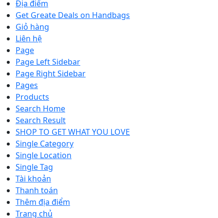
Địa điểm
Get Greate Deals on Handbags
Giỏ hàng
Liên hệ
Page
Page Left Sidebar
Page Right Sidebar
Pages
Products
Search Home
Search Result
SHOP TO GET WHAT YOU LOVE
Single Category
Single Location
Single Tag
Tài khoản
Thanh toán
Thêm địa điểm
Trang chủ