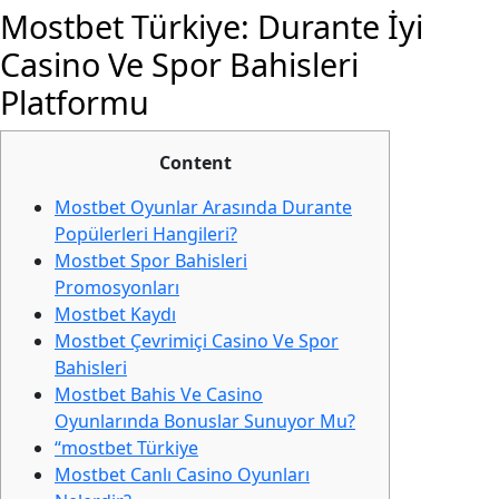
Mostbet Türkiye: Durante İyi
Casino Ve Spor Bahisleri
Platformu
Content
Mostbet Oyunlar Arasında Durante
Popülerleri Hangileri?
Mostbet Spor Bahisleri
Promosyonları
Mostbet Kaydı
Mostbet Çevrimiçi Casino Ve Spor
Bahisleri
Mostbet Bahis Ve Casino
Oyunlarında Bonuslar Sunuyor Mu?
“mostbet Türkiye
Mostbet Canlı Casino Oyunları