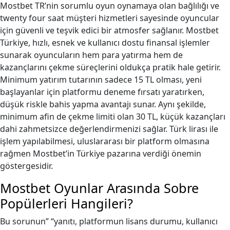
Mostbet TR’nin sorumlu oyun oynamaya olan bağlılığı ve
twenty four saat müşteri hizmetleri sayesinde oyuncular
için güvenli ve teşvik edici bir atmosfer sağlanır. Mostbet
Türkiye, hızlı, esnek ve kullanıcı dostu finansal işlemler
sunarak oyuncuların hem para yatırma hem de
kazançlarını çekme süreçlerini oldukça pratik hale getirir.
Minimum yatırım tutarının sadece 15 TL olması, yeni
başlayanlar için platformu deneme fırsatı yaratırken,
düşük riskle bahis yapma avantajı sunar. Aynı şekilde,
minimum afin de çekme limiti olan 30 TL, küçük kazançları
dahi zahmetsizce değerlendirmenizi sağlar. Türk lirası ile
işlem yapılabilmesi, uluslararası bir platform olmasına
rağmen Mostbet’in Türkiye pazarına verdiği önemin
göstergesidir.
Mostbet Oyunlar Arasında Sobre
Popülerleri Hangileri?
Bu sorunun” “yanıtı, platformun lisans durumu, kullanıcı