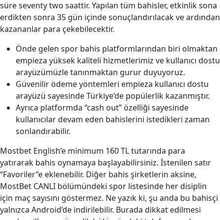
süre seventy two saattir. Yapılan tüm bahisler, etkinlik sona
erdikten sonra 35 gün içinde sonuçlandırılacak ve ardından
kazananlar para çekebilecektir.
Önde gelen spor bahis platformlarından biri olmaktan
empieza yüksek kaliteli hizmetlerimiz ve kullanıcı dostu
arayüzümüzle tanınmaktan gurur duyuyoruz.
Güvenilir ödeme yöntemleri empieza kullanıcı dostu
arayüzü sayesinde Türkiye’de popülerlik kazanmıştır.
Ayrıca platformda “cash out” özelliği sayesinde
kullanıcılar devam eden bahislerini istedikleri zaman
sonlandırabilir.
Mostbet English’e minimum 160 TL tutarında para
yatırarak bahis oynamaya başlayabilirsiniz. İstenilen satır
“Favoriler”e eklenebilir. Diğer bahis şirketlerin aksine,
MostBet CANLI bölümündeki spor listesinde her disiplin
için maç sayısını göstermez. Ne yazık ki, şu anda bu bahisçi
yalnızca Android’de indirilebilir. Burada dikkat edilmesi