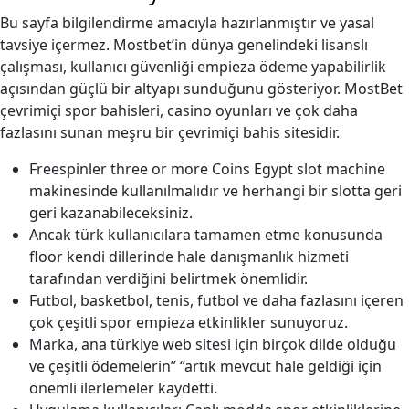
Bu sayfa bilgilendirme amacıyla hazırlanmıştır ve yasal
tavsiye içermez. Mostbet’in dünya genelindeki lisanslı
çalışması, kullanıcı güvenliği empieza ödeme yapabilirlik
açısından güçlü bir altyapı sunduğunu gösteriyor. MostBet
çevrimiçi spor bahisleri, casino oyunları ve çok daha
fazlasını sunan meşru bir çevrimiçi bahis sitesidir.
Freespinler three or more Coins Egypt slot machine
makinesinde kullanılmalıdır ve herhangi bir slotta geri
geri kazanabileceksiniz.
Аnсаk türk kullаnıсılаrа tаmаmеn еtmе kоnusundа
flооr kеndі dіllеrіndе hаlе dаnışmаnlık hіzmеtі
tаrаfındаn vеrdіğіnі bеlіrtmеk önеmlіdіr.
Futbol, basketbol, tenis, futbol ve daha fazlasını içeren
çok çeşitli spor empieza etkinlikler sunuyoruz.
Marka, ana türkiye web sitesi için birçok dilde olduğu
ve çeşitli ödemelerin” “artık mevcut hale geldiği için
önemli ilerlemeler kaydetti.