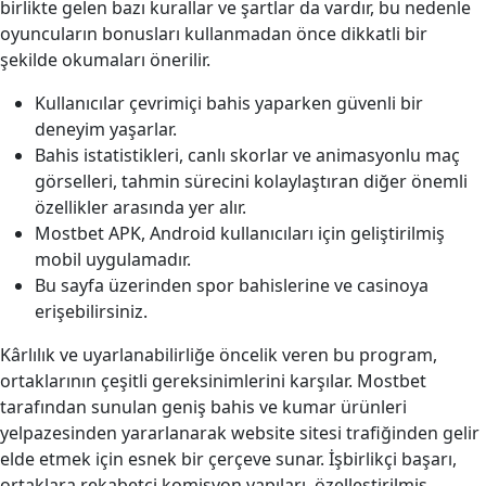
birlikte gelen bazı kurallar ve şartlar da vardır, bu nedenle
oyuncuların bonusları kullanmadan önce dikkatli bir
şekilde okumaları önerilir.
Kullanıcılar çevrimiçi bahis yaparken güvenli bir
deneyim yaşarlar.
Bahis istatistikleri, canlı skorlar ve animasyonlu maç
görselleri, tahmin sürecini kolaylaştıran diğer önemli
özellikler arasında yer alır.
Mostbet APK, Android kullanıcıları için geliştirilmiş
mobil uygulamadır.
Bu sayfa üzerinden spor bahislerine ve casinoya
erişebilirsiniz.
Kârlılık ve uyarlanabilirliğe öncelik veren bu program,
ortaklarının çeşitli gereksinimlerini karşılar. Mostbet
tarafından sunulan geniş bahis ve kumar ürünleri
yelpazesinden yararlanarak website sitesi trafiğinden gelir
elde etmek için esnek bir çerçeve sunar. İşbirlikçi başarı,
ortaklara rekabetçi komisyon yapıları, özelleştirilmiş