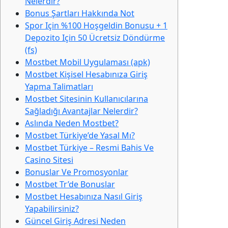
Nelerdir?
Bonus Şartları Hakkında Not
Spor Için %100 Hoşgeldin Bonusu + 1
Depozito Için 50 Ücretsiz Döndürme
(fs)
Mostbet Mobil Uygulaması (apk)
Mostbet Kişisel Hesabınıza Giriş
Yapma Talimatları
Mostbet Sitesinin Kullanıcılarına
Sağladığı Avantajlar Nelerdir?
Aslında Neden Mostbet?
Mostbet Türkiye’de Yasal Mı?
Mostbet Türkiye – Resmi Bahis Ve
Casino Sitesi
Bonuslar Ve Promosyonlar
Mostbet Tr’de Bonuslar
Mostbet Hesabınıza Nasıl Giriş
Yapabilirsiniz?
Güncel Giriş Adresi Neden