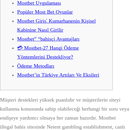
Mostbet Uygulaması
Popüler Most Bet Oyunlar
Mostbet Giriş⁚ Kumarhanenin Kişisel
Kabinine Nasıl Girilir
Mostbet” “bahisçi Avantajları
💳 Mostbet-27 Hangi Ödeme
Yöntemlerini Destekliyor?
Ödeme Metodları
Mostbet’in Türkiye Artıları Ve Eksileri
Müşteri destekleri yüksek puanlıdır ve müşterilerin siteyi
kullanma konusunda sahip olabileceği herhangi bir soru veya
endişeye yardımcı olmaya her zaman hazırdır. Mostbet
illegal bahis sitesinde Netent gambling establishment, canlı