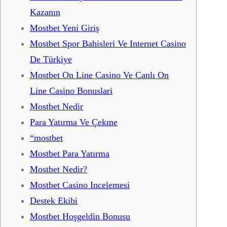
Kazanın
Mostbet Yeni Giriş
Mostbet Spor Bahisleri Ve Internet Casino
De Türkiye
Mostbet On Line Casino Ve Canlı On
Line Casino Bonuslari
Mostbet Nedir
Para Yatırma Ve Çekme
“mostbet
Mostbet Para Yatırma
Mostbet Nedir?
Mostbet Casino Incelemesi
Destek Ekibi
Mostbet Hoşgeldin Bonusu