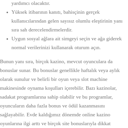
yardımcı olacaktır.
Yüksek itibarının kanıtı, bahisçinin gerçek
kullanıcılarından gelen sayısız olumlu eleştirinin yanı
sıra sah derecelendirmelerdir.
Uygun sosyal ağlara ait simgeyi seçin ve ağa giderek
normal verilerinizi kullanarak oturum açın.
Bunun yanı sıra, birçok kazino, mevcut oyunculara da
bonuslar sunar. Bu bonuslar genellikle haftalık veya aylık
olarak sunulur ve belirli bir oyun veya slot machine
makinesinde oynama koşulları içerebilir. Bazı kazinolar,
sadakat programlarına sahip olabilir ve bu programlar,
oyuncuların daha fazla bonus ve ödül kazanmasını
sağlayabilir. Evde kaldığımız dönemde online kazino
oyunlarına ilgi arttı ve birçok site bonuslarıyla dikkat