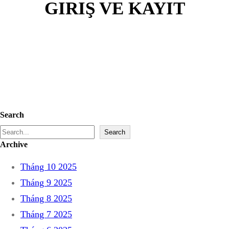
GIRIŞ VE KAYIT
Search
S
Search
Archive
e
a
Tháng 10 2025
r
Tháng 9 2025
c
Tháng 8 2025
h
Tháng 7 2025