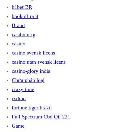
b1bet BR
book of ra it
Brand
casibom-tg
casino
casino svensk licens
casino utan svensk licens
casino-glory india
Chưa phân loại
crazy time
csdino
fortune tiger brazil
Full Spectrum Cbd Oil 221
Game