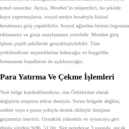
temel unsurdur. Ayrıca, Mostbet’in müşterileri, bu şekilde
kayıt yaptırmışlarsa, sosyal medya hesabıyla kişisel
hesabınıza giriş yapabilirler. Sosyal ağlardan birinin logosuna
tıklamanız ve girişi onaylamanız yeterlidir. Mostbet giriş
işlemi çeşitli şekillerde gerçekleştirilebilir. Tüm
yetkilendirme seçeneklerine bakacağız ve hoşgeldin
bonusunun koşullarını da açıklayacağız.
Para Yatırma Ve Çekme İşlemleri
Yeni bölge kaydedilmediyse, onu Özbekistan olarak
değiştirin empieza tekrar deneyin. Sorun bölgede değilse,
sohbet veya e-posta yoluyla destek ekibiyle iletişime
geçmenizi öneririz. Oynaklık yüksektir ve oyuncuya geri
dönüş yüzdesi %96, 51’dir. Slot neredeyse 3 yaşında, ancak