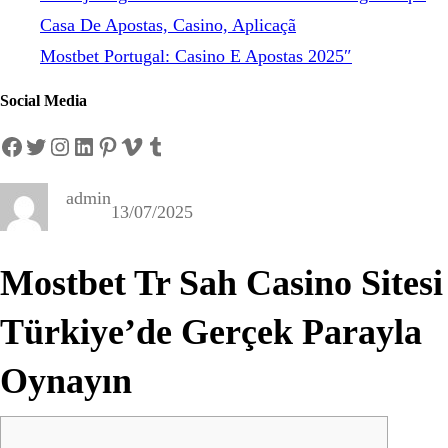
Casa De Apostas, Casino, Aplicaçã
Mostbet Portugal: Casino E Apostas 2025″
Social Media
Facebook
Twitter
Instagram
LinkedIn
Pinterest
Vimeo
Tumblr
admin
13/07/2025
Mostbet Tr Sah Casino Sitesi
Türkiye’de Gerçek Parayla
Oynayın