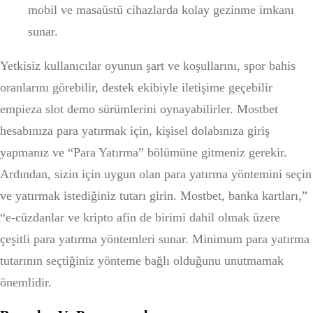
mobil ve masaüstü cihazlarda kolay gezinme imkanı
sunar.
Yetkisiz kullanıcılar oyunun şart ve koşullarını, spor bahis
oranlarını görebilir, destek ekibiyle iletişime geçebilir
empieza slot demo sürümlerini oynayabilirler. Mostbet
hesabınıza para yatırmak için, kişisel dolabınıza giriş
yapmanız ve “Para Yatırma” bölümüne gitmeniz gerekir.
Ardından, sizin için uygun olan para yatırma yöntemini seçin
ve yatırmak istediğiniz tutarı girin. Mostbet, banka kartları,”
“e-cüzdanlar ve kripto afin de birimi dahil olmak üzere
çeşitli para yatırma yöntemleri sunar. Minimum para yatırma
tutarının seçtiğiniz yönteme bağlı olduğunu unutmamak
önemlidir.