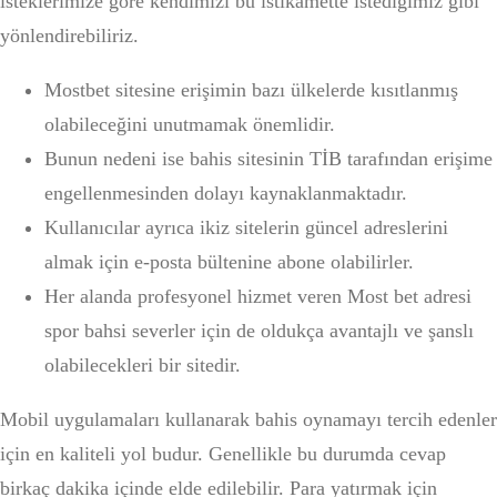
isteklerimize göre kendimizi bu istikamette istediğimiz gibi
yönlendirebiliriz.
Mostbet sitesine erişimin bazı ülkelerde kısıtlanmış
olabileceğini unutmamak önemlidir.
Bunun nedeni ise bahis sitesinin TİB tarafından erişime
engellenmesinden dolayı kaynaklanmaktadır.
Kullanıcılar ayrıca ikiz sitelerin güncel adreslerini
almak için e-posta bültenine abone olabilirler.
Her alanda profesyonel hizmet veren Most bet adresi
spor bahsi severler için de oldukça avantajlı ve şanslı
olabilecekleri bir sitedir.
Mobil uygulamaları kullanarak bahis oynamayı tercih edenler
için en kaliteli yol budur. Genellikle bu durumda cevap
birkaç dakika içinde elde edilebilir. Para yatırmak için