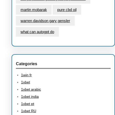
martin mobarak
pure cbd oil
warren davidson gary gensler
what can autogpt do
Categories
1win fr
1xbet
1xbet arabic
1xbet india
1xbet pt
1xbet RU