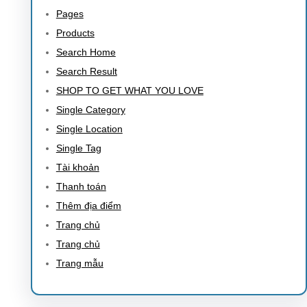
Pages
Products
Search Home
Search Result
SHOP TO GET WHAT YOU LOVE
Single Category
Single Location
Single Tag
Tài khoản
Thanh toán
Thêm địa điểm
Trang chủ
Trang chủ
Trang mẫu