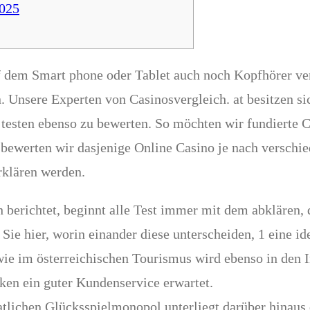
2025
 dem Smart phone oder Tablet auch noch Kopfhörer ver
. Unsere Experten von Casinosvergleich. at besitzen si
 testen ebenso zu bewerten. So möchten wir fundierte 
 bewerten wir dasjenige Online Casino je nach verschi
rklären werden.
 berichtet, beginnt alle Test immer mit dem abklären, 
 Sie hier, worin einander diese unterscheiden, 1 eine id
ie im österreichischen Tourismus wird ebenso in den I
ken ein guter Kundenservice erwartet.
tlichen Glücksspielmonopol unterliegt darüber hinaus 