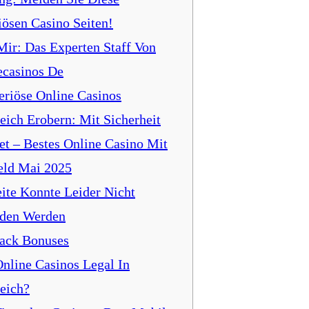
iösen Casino Seiten!
Mir: Das Experten Staff Von
ecasinos De
eriöse Online Casinos
eich Erobern: Mit Sicherheit
et – Bestes Online Casino Mit
eld Mai 2025
eite Konnte Leider Nicht
den Werden
ack Bonuses
Online Casinos Legal In
reich?