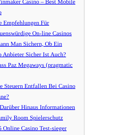
inmaker Casino – Best Mobile
o
e Empfehlungen Für
auenswürdige On-line Casinos
ann Man Sichern, Ob Ein
 Anbieter Sicher Ist Auch?
ass Paz Megaways (pragmatic
e Steuern Entfallen Bei Casino
ne?
 Darüber Hinaus Informationen
amily Room Spielerschutz
 Online Casino Test-sieger