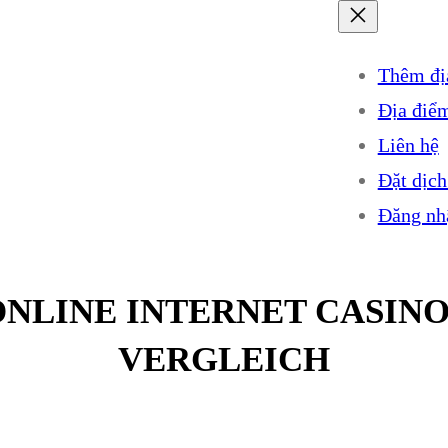
Thêm đị
Địa điể
Liên hệ
Đặt dịch
Đăng nh
ONLINE INTERNET CASINOS
VERGLEICH