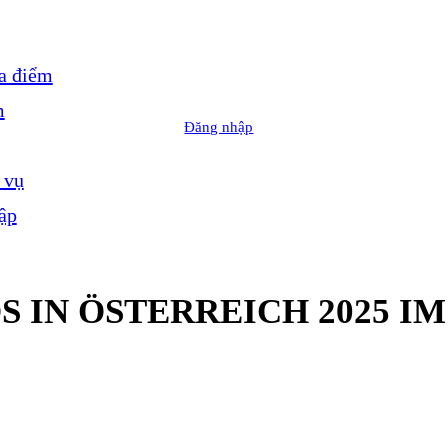
a điểm
m
Đăng nhập
 vụ
ập
 IN ÖSTERREICH 2025 IM