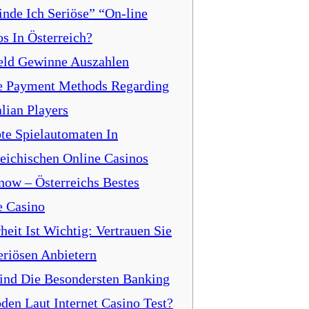
inde Ich Seriöse” “On-line
s In Österreich?
eld Gewinne Auszahlen
e Payment Methods Regarding
lian Players
bte Spielautomaten In
reichischen Online Casinos
now – Österreichs Bestes
e Casino
heit Ist Wichtig: Vertrauen Sie
eriösen Anbietern
ind Die Besondersten Banking
den Laut Internet Casino Test?