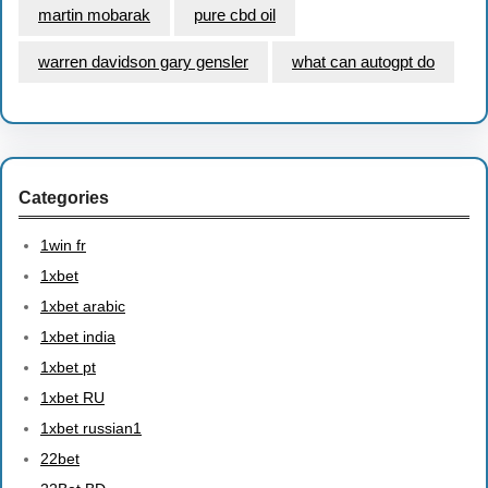
martin mobarak
pure cbd oil
warren davidson gary gensler
what can autogpt do
Categories
1win fr
1xbet
1xbet arabic
1xbet india
1xbet pt
1xbet RU
1xbet russian1
22bet