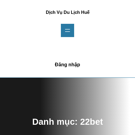
Chuyển
đến
Dịch Vụ Du Lịch Huế
phần
nội
dung
Đăng nhập
Danh mục:
22bet