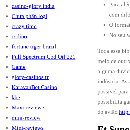
Para alé
casino-glory india
com dife
Chưa phân loại
O format
crazy time
No seu w
csdino
fortune tiger brazil
Toda essa bib
Full Spectrum Cbd Oil 221
meio de outro
Game
alguma dúvida
glory-casinos tr
indústria. As
KaravanBet Casino
possível para
khe
possibilita g
Maxi reviewe
do avião
http
mini-review
Et Supo
Mini-reviews