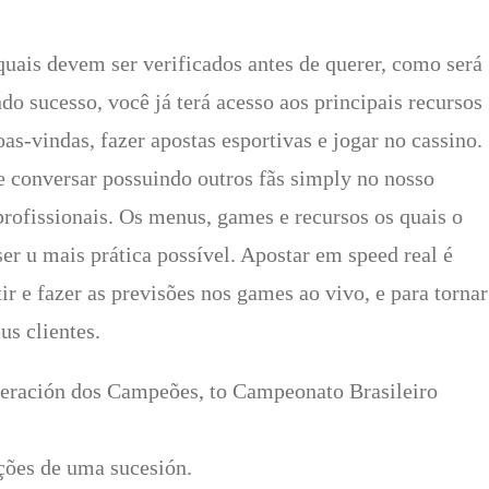
 quais devem ser verificados antes de querer, como será
 sucesso, você já terá acesso aos principais recursos
oas-vindas, fazer apostas esportivas e jogar no cassino.
 conversar possuindo outros fãs simply no nosso
rofissionais. Os menus, games e recursos os quais o
ser u mais prática possível. Apostar em speed real é
ir e fazer as previsões nos games ao vivo, e para tornar
us clientes.
federación dos Campeões, to Campeonato Brasileiro
ções de uma sucesión.