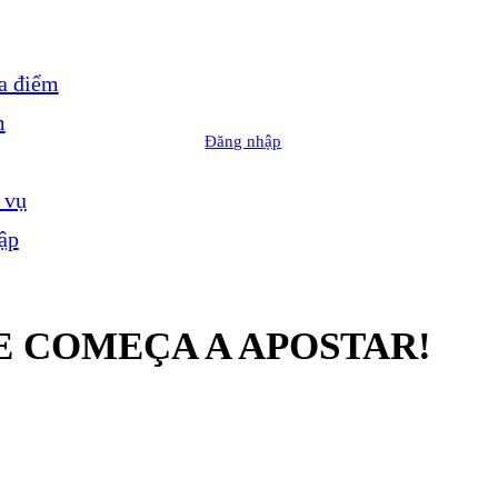
a điểm
m
Đăng nhập
 vụ
ập
 E COMEÇA A APOSTAR!