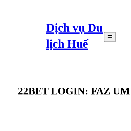
Chuyển
đến
Dịch vụ Du
phần
nội
lịch Huế
dung
22BET LOGIN: FAZ UM