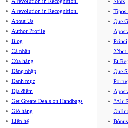
A revolution in Recognition.
Slots
A revolution in Recognition.
Tipos
About Us
Que G
Author Profile
Apost
Blog
Princ
Cá nhân
22bet
Cửa hàng
Et Reg
Đăng nhập
Que S
Danh mục
Portu
Địa điểm
Apost
Get Greate Deals on Handbags
“Ain P
Giỏ hàng
Onlin
Liên hệ
Bônus