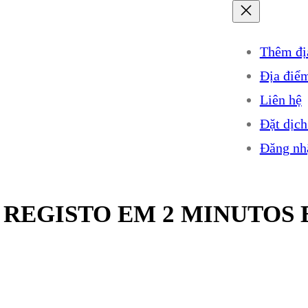
Thêm đị
Địa điể
Liên hệ
Đặt dịch
Đăng nh
 REGISTO EM 2 MINUTOS