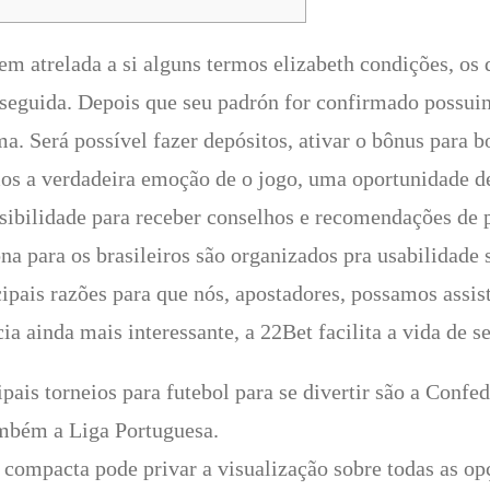
tem atrelada a si alguns termos elizabeth condições, os
eguida. Depois que seu padrón for confirmado possuindo
ma. Será possível fazer depósitos, ativar o bônus para b
s a verdadeira emoção de o jogo, uma oportunidade de
sibilidade para receber conselhos e recomendações de p
ona para os brasileiros são organizados pra usabilidade 
ipais razões para que nós, apostadores, possamos assist
ia ainda mais interessante, a 22Bet facilita a vida de se
ipais torneios para futebol para se divertir são a Con
mbém a Liga Portuguesa.
 compacta pode privar a visualização sobre todas as op