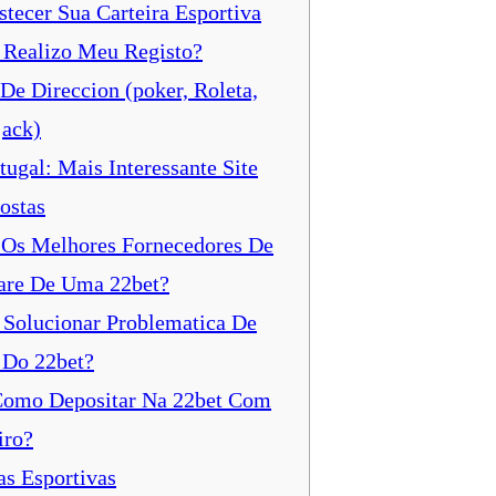
tecer Sua Carteira Esportiva
Realizo Meu Registo?
De Direccion (poker, Roleta,
jack)
tugal: Mais Interessante Site
ostas
 Os Melhores Fornecedores De
are De Uma 22bet?
Solucionar Problematica De
 Do 22bet?
omo Depositar Na 22bet Com
iro?
as Esportivas