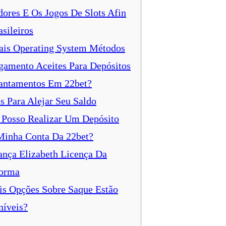
dores E Os Jogos De Slots Afin
sileiros
ais Operating System Métodos
gamento Aceites Para Depósitos
antamentos Em 22bet?
s Para Alejar Seu Saldo
Posso Realizar Um Depósito
inha Conta Da 22bet?
ança Elizabeth Licença Da
forma
is Opções Sobre Saque Estão
níveis?