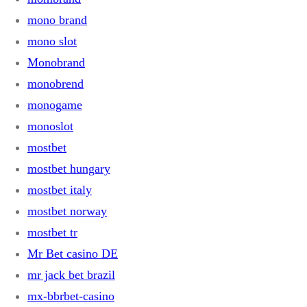
mono brand
mono slot
Monobrand
monobrend
monogame
monoslot
mostbet
mostbet hungary
mostbet italy
mostbet norway
mostbet tr
Mr Bet casino DE
mr jack bet brazil
mx-bbrbet-casino