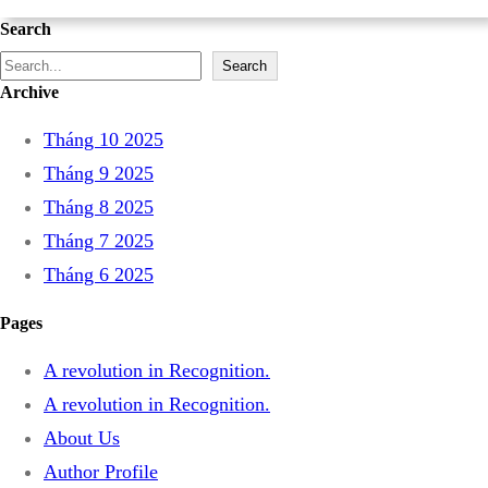
Search
S
Search
Archive
e
a
Tháng 10 2025
r
Tháng 9 2025
c
Tháng 8 2025
h
Tháng 7 2025
Tháng 6 2025
Pages
A revolution in Recognition.
A revolution in Recognition.
About Us
Author Profile