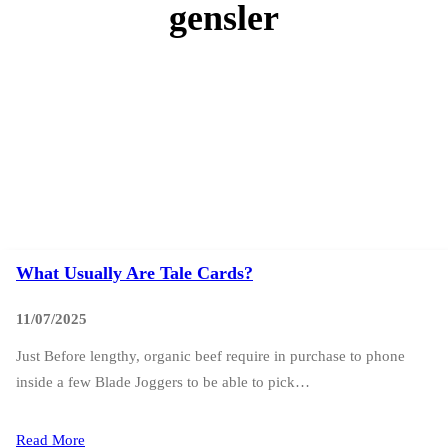
gensler
What Usually Are Tale Cards?
11/07/2025
Just Before lengthy, organic beef require in purchase to phone
inside a few Blade Joggers to be able to pick…
Read More