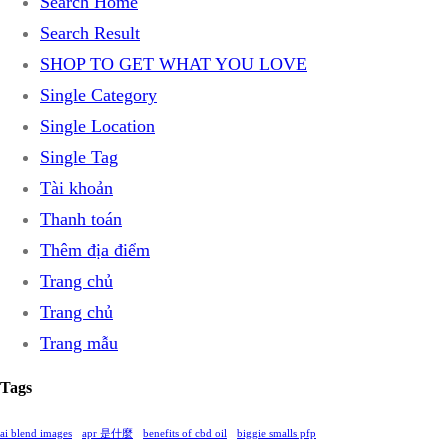
Search Home
Search Result
SHOP TO GET WHAT YOU LOVE
Single Category
Single Location
Single Tag
Tài khoản
Thanh toán
Thêm địa điểm
Trang chủ
Trang chủ
Trang mẫu
Tags
ai blend images
apr 是什麼
benefits of cbd oil
biggie smalls pfp