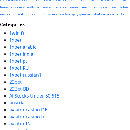
cbd oil show on a drug test
cbd oil show up on drug test
how much does an nft cost
humane imran chaudhri aipoweredfriedaxios
kenya panel urges crypto project within
martin mobarak
pure cbd oil
warren davidson gary gensler
what can autogpt do
Categories
1win fr
1xbet
1xbet arabic
1xbet india
1xbet pt
1xbet RU
1xbet russian1
22bet
22Bet BD
Ai Stocks Under 50 515
austria
aviator casino DE
aviator casino fr
aviator IN