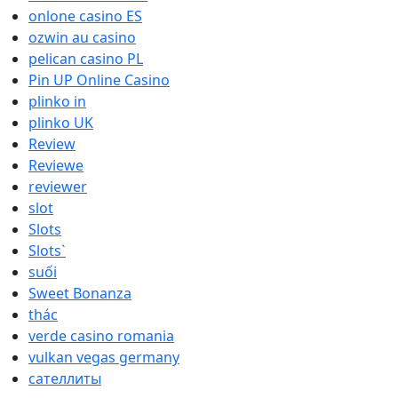
onlone casino ES
ozwin au casino
pelican casino PL
Pin UP Online Casino
plinko in
plinko UK
Review
Reviewe
reviewer
slot
Slots
Slots`
suối
Sweet Bonanza
thác
verde casino romania
vulkan vegas germany
сателлиты