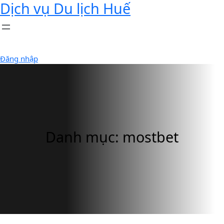
Dịch vụ Du lịch Huế
Chuyển
đến
phần
nội
dung
Đăng nhập
Danh mục:
mostbet