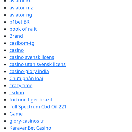
aviator ke
aviator mz
aviator ng
b1bet BR
book of ra it
Brand
casibom-tg
casino
casino svensk licens
casino utan svensk licens
casino-glory india
Chưa phân loại
crazy time
csdino
fortune tiger brazil
Full Spectrum Cbd Oil 221
Game
glory-casinos tr
KaravanBet Casino