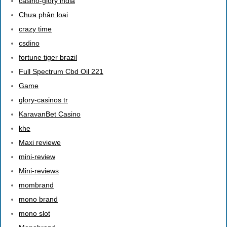
casino-glory india
Chưa phân loại
crazy time
csdino
fortune tiger brazil
Full Spectrum Cbd Oil 221
Game
glory-casinos tr
KaravanBet Casino
khe
Maxi reviewe
mini-review
Mini-reviews
mombrand
mono brand
mono slot