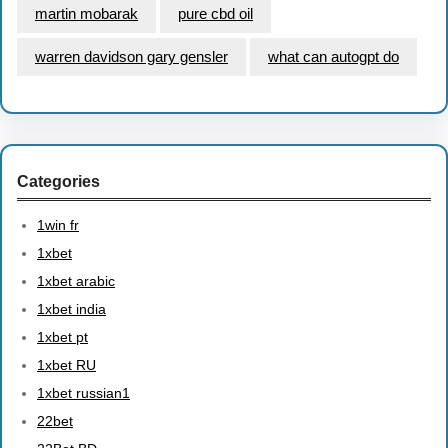
martin mobarak
pure cbd oil
warren davidson gary gensler
what can autogpt do
Categories
1win fr
1xbet
1xbet arabic
1xbet india
1xbet pt
1xbet RU
1xbet russian1
22bet