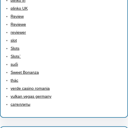
plinko in
plinko UK
Review
Reviewe
reviewer
slot
Slots
Slots`
suối
Sweet Bonanza
thác
verde casino romania
vulkan vegas germany
сателлиты