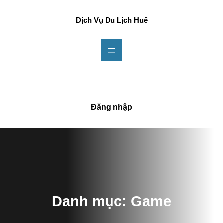
Chuyển
đến
Dịch Vụ Du Lịch Huế
phần
nội
dung
Đăng nhập
Danh mục:
Game