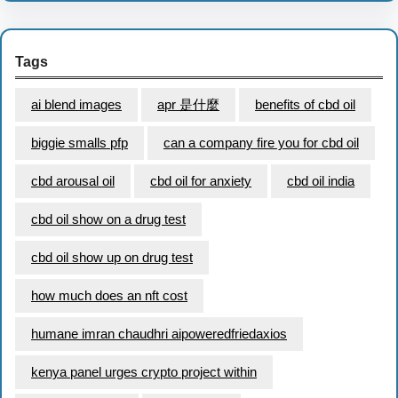
Tags
ai blend images
apr 是什麼
benefits of cbd oil
biggie smalls pfp
can a company fire you for cbd oil
cbd arousal oil
cbd oil for anxiety
cbd oil india
cbd oil show on a drug test
cbd oil show up on drug test
how much does an nft cost
humane imran chaudhri aipoweredfriedaxios
kenya panel urges crypto project within