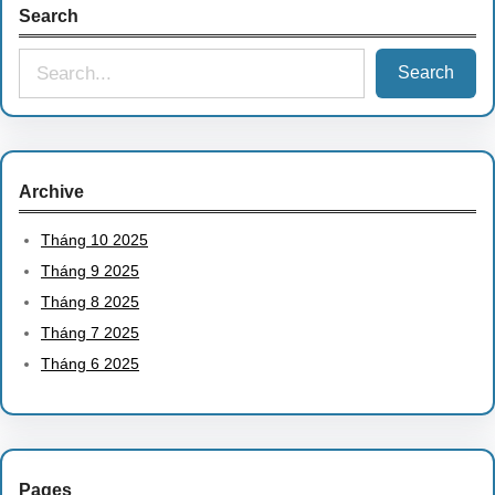
Search
S
Search
e
a
r
c
Archive
h
Tháng 10 2025
Tháng 9 2025
Tháng 8 2025
Tháng 7 2025
Tháng 6 2025
Pages