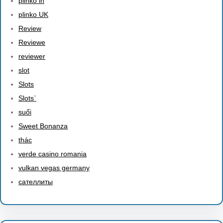
plinko in
plinko UK
Review
Reviewe
reviewer
slot
Slots
Slots`
suối
Sweet Bonanza
thác
verde casino romania
vulkan vegas germany
сателлиты