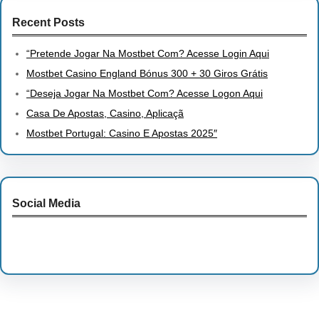
Recent Posts
“Pretende Jogar Na Mostbet Com? Acesse Login Aqui
Mostbet Casino England Bónus 300 + 30 Giros Grátis
“Deseja Jogar Na Mostbet Com? Acesse Logon Aqui
Casa De Apostas, Casino, Aplicaçã
Mostbet Portugal: Casino E Apostas 2025″
Social Media
Facebook
Twitter
Instagram
LinkedIn
Pinterest
Vimeo
Tumblr