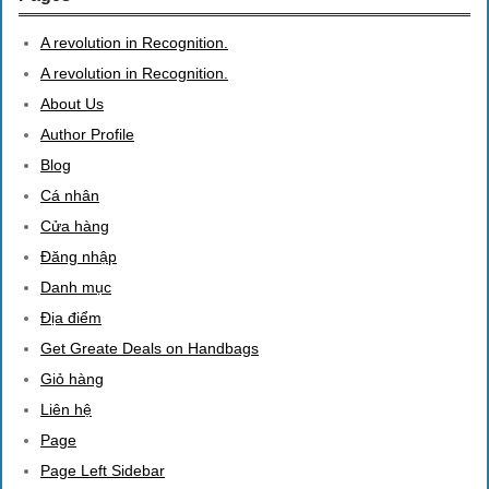
A revolution in Recognition.
A revolution in Recognition.
About Us
Author Profile
Blog
Cá nhân
Cửa hàng
Đăng nhập
Danh mục
Địa điểm
Get Greate Deals on Handbags
Giỏ hàng
Liên hệ
Page
Page Left Sidebar