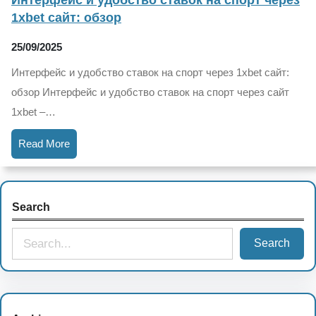
1xbet сайт: обзор
25/09/2025
Интерфейс и удобство ставок на спорт через 1xbet сайт:
обзор Интерфейс и удобство ставок на спорт через сайт
1xbet –…
Read More
Search
S
Search
e
a
r
c