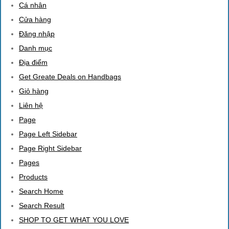
Cá nhân
Cửa hàng
Đăng nhập
Danh mục
Địa điểm
Get Greate Deals on Handbags
Giỏ hàng
Liên hệ
Page
Page Left Sidebar
Page Right Sidebar
Pages
Products
Search Home
Search Result
SHOP TO GET WHAT YOU LOVE