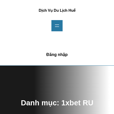
Chuyển
đến
Dịch Vụ Du Lịch Huế
phần
nội
dung
Đăng nhập
Danh mục:
1xbet RU