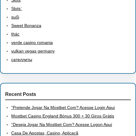
Slots`
suối
Sweet Bonanza
thác
verde casino romania
vulkan vegas germany
сателлиты
Recent Posts
“Pretende Jogar Na Mostbet Com? Acesse Login Aqui
Mostbet Casino England Bónus 300 + 30 Giros Grátis
“Deseja Jogar Na Mostbet Com? Acesse Logon Aqui
Casa De Apostas, Casino, Aplicaçã