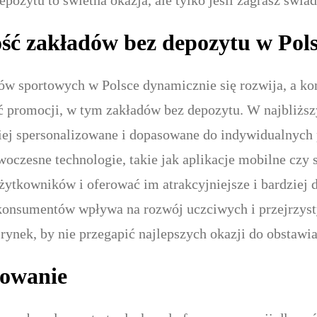
epozytu to świetna okazja, ale tylko jeśli zagrasz świa
ość zakładów bez depozytu w Pol
ów sportowych w Polsce dynamicznie się rozwija, a k
ść promocji, w tym zakładów bez depozytu. W najbliżs
iej spersonalizowane i dopasowane do indywidualnych 
woczesne technologie, takie jak aplikacje mobilne czy s
żytkowników i oferować im atrakcyjniejsze i bardziej
onsumentów wpływa na rozwój uczciwych i przejrzyst
 rynek, by nie przegapić najlepszych okazji do obstawi
owanie