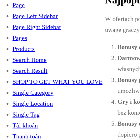
Najpopu
Page
Page Left Sidebar
W ofertach p
Page Right Sidebar
uwagę graczy.
Pages
Bonusy 
Products
Darmowe
Search Home
własnyc
Search Result
Bonusy 
SHOP TO GET WHAT YOU LOVE
umożliwi
Single Category
Gry i k
Single Location
bez koni
Single Tag
Bonusy 
Tài khoản
dopiero 
Thanh toán