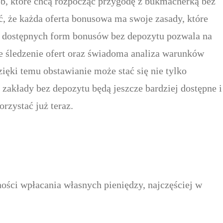
ób, które chcą rozpocząć przygodę z bukmacherką bez
, że każda oferta bonusowa ma swoje zasady, które
ść dostępnych form bonusów bez depozytu pozwala na
e śledzenie ofert oraz świadoma analiza warunków
ięki temu obstawianie może stać się nie tylko
 zakłady bez depozytu będą jeszcze bardziej dostępne i
rzystać już teraz.
ości wpłacania własnych pieniędzy, najczęściej w