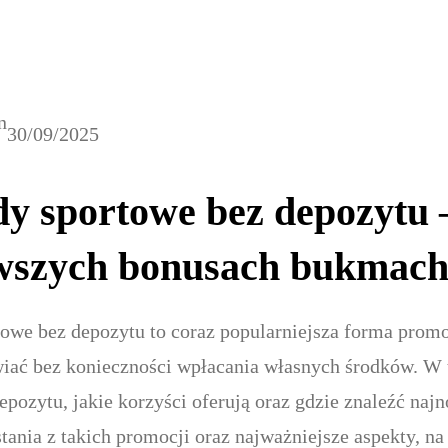
n
30/09/2025
y sportowe bez depozytu 
wszych bonusach bukmach
towe bez depozytu to coraz popularniejsza forma pro
wiać bez konieczności wpłacania własnych środków. W
epozytu, jakie korzyści oferują oraz gdzie znaleźć na
tania z takich promocji oraz najważniejsze aspekty, n