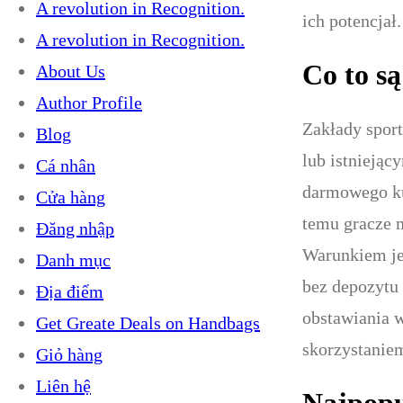
A revolution in Recognition.
ich potencjał
A revolution in Recognition.
Co to s
About Us
Author Profile
Zakłady spor
Blog
lub istniejąc
Cá nhân
darmowego ku
Cửa hàng
temu gracze m
Đăng nhập
Warunkiem je
Danh mục
bez depozytu 
Địa điểm
obstawiania w
Get Greate Deals on Handbags
skorzystaniem
Giỏ hàng
Liên hệ