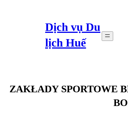
Chuyển
đến
Dịch vụ Du
phần
nội
lịch Huế
dung
ZAKŁADY SPORTOWE B
BO