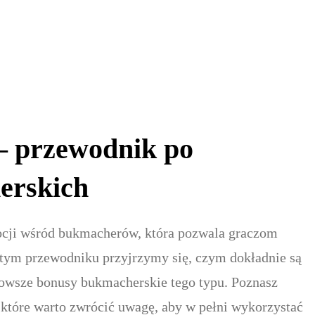
– przewodnik po
erskich
mocji wśród bukmacherów, która pozwala graczom
 tym przewodniku przyjrzymy się, czym dokładnie są
jnowsze bonusy bukmacherskie tego typu. Poznasz
a które warto zwrócić uwagę, aby w pełni wykorzystać