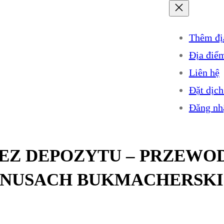
Thêm đị
Địa điể
Liên hệ
Đặt dịch
Đăng nh
EZ DEPOZYTU – PRZEWO
NUSACH BUKMACHERSK