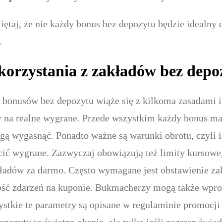
ętaj, że nie każdy bonus bez depozytu będzie idealny d
.
korzystania z zakładów bez depo
 bonusów bez depozytu wiąże się z kilkoma zasadami i
y na realne wygrane. Przede wszystkim każdy bonus ma
ą wygasnąć. Ponadto ważne są warunki obrotu, czyli i
ić wygrane. Zazwyczaj obowiązują też limity kursowe,
kładów za darmo. Często wymagane jest obstawienie za
ość zdarzeń na kuponie. Bukmacherzy mogą także wpr
stkie te parametry są opisane w regulaminie promocji 