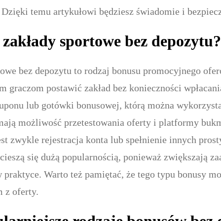
. Dzięki temu artykułowi będziesz świadomie i bezpiec
ą zakłady sportowe bez depozytu?
towe bez depozytu to rodzaj bonusu promocyjnego of
ym graczom postawić zakład bez konieczności wpłacani
ponu lub gotówki bonusowej, którą można wykorzystać
ają możliwość przetestowania oferty i platformy bukm
st zwykle rejestracja konta lub spełnienie innych pr
cieszą się dużą popularnością, ponieważ zwiększają z
 praktyce. Warto też pamiętać, że tego typu bonusy mo
 z oferty.