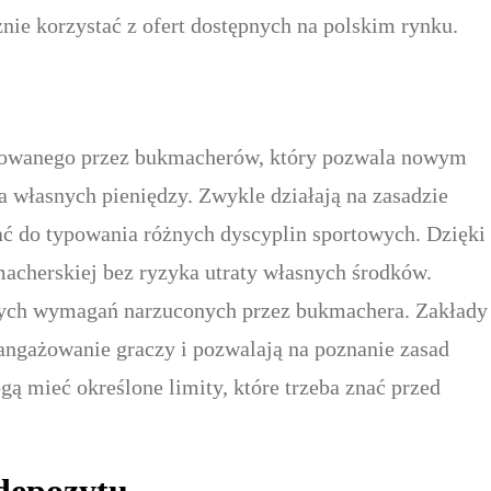
znie korzystać z ofert dostępnych na polskim rynku.
erowanego przez bukmacherów, który pozwala nowym
a własnych pieniędzy. Zwykle działają na zasadzie
 do typowania różnych dyscyplin sportowych. Dzięki
acherskiej bez ryzyka utraty własnych środków.
ostych wymagań narzuconych przez bukmachera. Zakłady
aangażowanie graczy i pozwalają na poznanie zasad
gą mieć określone limity, które trzeba znać przed