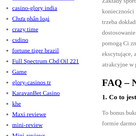
Zakłady spor
casino-glory india
konieczności
Chưa phân loại
trzeba dokład
crazy time
dostosowanie
csdino
pomogą Ci zna
fortune tiger brazil
ekscytujące, 
Full Spectrum Cbd Oil 221
atrakcyjne w 
Game
FAQ – N
glory-casinos tr
KaravanBet Casino
1. Co to je
khe
To bonus bukm
Maxi reviewe
formie darmo
mini-review
Mini-reviews