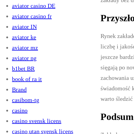
zakłady bez d
aviator casino DE
Przyszł
aviator casino fr
aviator IN
Rynek zakład
aviator ke
liczbę i jako
aviator mz
jeszcze bardz
aviator ng
sięgają po no
b1bet BR
zachowania u
book of ra it
świadomość k
Brand
warto śledzić
casibom-tg
casino
Podsum
casino svensk licens
casino utan svensk licens