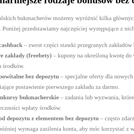
larniejsze rodzaje bonusów bez 
olskich bukmacherów możemy wyróżnić kilka głównych
 Poniżej przedstawiamy najczęściej występujące z nic
cashback
– zwrot części stawki przegranych zakładów 
 zakłady (freebety)
– kupony na określoną kwotę do 
h środków.
powitalne bez depozytu
– specjalne oferty dla nowych
ające postawienie pierwszego zakładu za darmo.
onkursy bukmacherskie
– zadania lub wyzwania, któr
eczności wpłaty środków.
od depozytu z elementem bez depozytu
– często zdarz
później wymaga zasilenia konta, aby móc korzystać z 