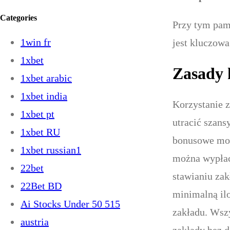
Categories
Przy tym pami
1win fr
jest kluczowa
1xbet
Zasady 
1xbet arabic
1xbet india
Korzystanie z
1xbet pt
utracić szans
1xbet RU
bonusowe mog
1xbet russian1
można wypłac
22bet
stawianiu za
22Bet BD
minimalną il
Ai Stocks Under 50 515
zakładu. Wszy
austria