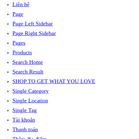
Liên hệ
Page
Page Left Sidebar
Page Right Sidebar
Pages
Products
Search Home
Search Result
SHOP TO GET WHAT YOU LOVE
Single Category
Single Location
Single Tag
Tài khoản
Thanh toán