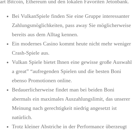
art Bitcoin, Ethereum und den lokalen Favoriten Jetonbank.
Bei VulkanSpiele finden Sie eine Gruppe interessanter
Zahlungsmöglichkeiten, pass away Sie möglicherweise
bereits aus dem Alltag kennen.
Ein modernes Casino kommt heute nicht mehr weniger
Crash-Spiele aus.
Vulkan Spiele bietet Ihnen eine gewisse große Auswahl
a great” “aufregenden Spielen und die besten Boni
ebenso Promotionen online.
Bedauerlicherweise findet man bei beiden Boni
abermals ein maximales Auszahlungslimit, das unserer
Meinung nach gerechtigkeit niedrig angesetzt ist
natürlich.
Trotz kleiner Abstriche in der Performance überzeugt