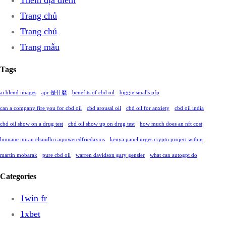
Thêm địa điểm
Trang chủ
Trang chủ
Trang mẫu
Tags
ai blend images
apr 是什麼
benefits of cbd oil
biggie smalls pfp
can a company fire you for cbd oil
cbd arousal oil
cbd oil for anxiety
cbd oil india
cbd oil show on a drug test
cbd oil show up on drug test
how much does an nft cost
humane imran chaudhri aipoweredfriedaxios
kenya panel urges crypto project within
martin mobarak
pure cbd oil
warren davidson gary gensler
what can autogpt do
Categories
1win fr
1xbet