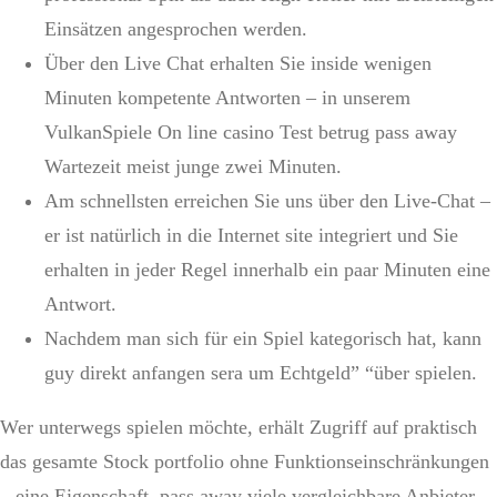
Einsätzen angesprochen werden.
Über den Live Chat erhalten Sie inside wenigen
Minuten kompetente Antworten – in unserem
VulkanSpiele On line casino Test betrug pass away
Wartezeit meist junge zwei Minuten.
Am schnellsten erreichen Sie uns über den Live-Chat –
er ist natürlich in die Internet site integriert und Sie
erhalten in jeder Regel innerhalb ein paar Minuten eine
Antwort.
Nachdem man sich für ein Spiel kategorisch hat, kann
guy direkt anfangen sera um Echtgeld” “über spielen.
Wer unterwegs spielen möchte, erhält Zugriff auf praktisch
das gesamte Stock portfolio ohne Funktionseinschränkungen
– eine Eigenschaft, pass away viele vergleichbare Anbieter