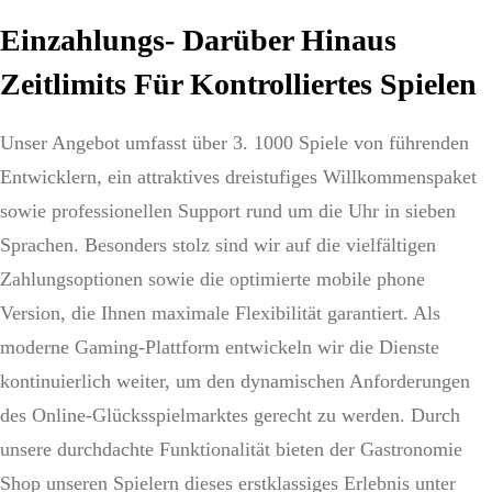
Einzahlungs- Darüber Hinaus
Zeitlimits Für Kontrolliertes Spielen
Unser Angebot umfasst über 3. 1000 Spiele von führenden
Entwicklern, ein attraktives dreistufiges Willkommenspaket
sowie professionellen Support rund um die Uhr in sieben
Sprachen. Besonders stolz sind wir auf die vielfältigen
Zahlungsoptionen sowie die optimierte mobile phone
Version, die Ihnen maximale Flexibilität garantiert. Als
moderne Gaming-Plattform entwickeln wir die Dienste
kontinuierlich weiter, um den dynamischen Anforderungen
des Online-Glücksspielmarktes gerecht zu werden. Durch
unsere durchdachte Funktionalität bieten der Gastronomie
Shop unseren Spielern dieses erstklassiges Erlebnis unter