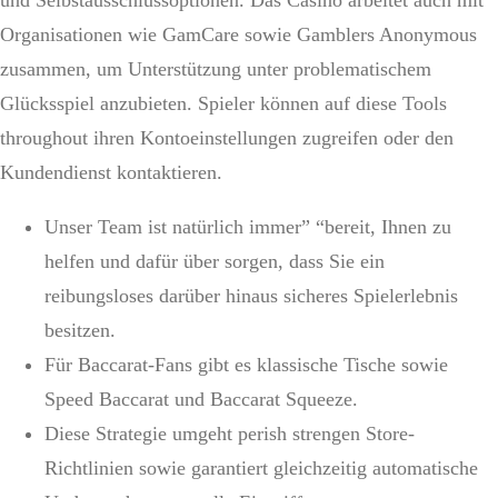
und Selbstausschlussoptionen. Das Casino arbeitet auch mit
Organisationen wie GamCare sowie Gamblers Anonymous
zusammen, um Unterstützung unter problematischem
Glücksspiel anzubieten. Spieler können auf diese Tools
throughout ihren Kontoeinstellungen zugreifen oder den
Kundendienst kontaktieren.
Unser Team ist natürlich immer” “bereit, Ihnen zu
helfen und dafür über sorgen, dass Sie ein
reibungsloses darüber hinaus sicheres Spielerlebnis
besitzen.
Für Baccarat-Fans gibt es klassische Tische sowie
Speed Baccarat und Baccarat Squeeze.
Diese Strategie umgeht perish strengen Store-
Richtlinien sowie garantiert gleichzeitig automatische