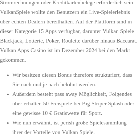
Stromrechnungen oder Kreditkartenbelege erforderlich sein.
VulkanSpiele wollte den Benutzern ein Live-Spielerlebnis
über echten Dealern bereithalten. Auf der Plattform sind in
dieser Kategorie 15 Apps verfügbar, darunter Vulkan Spiele
Blackjack, Lotterie, Poker, Roulette darüber hinaus Baccarat.
Vulkan Apps Casino ist im Dezember 2024 bei den Markt
gekommen.
Wir besitzen diesen Bonus therefore strukturiert, dass
Sie nach und je nach belohnt werden.
Außerdem besteht pass away Möglichkeit, Folgendes
über erhalten 50 Freispiele bei Big Striper Splash oder
eine gewisse 10 € Gratiswette für Sport.
Wie nun erwähnt, ist perish große Spielesammlung
ihrer der Vorteile von Vulkan Spiele.