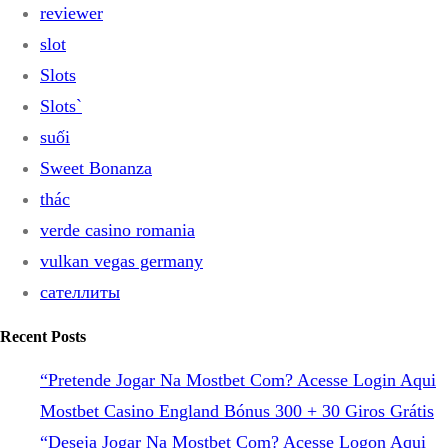
reviewer
slot
Slots
Slots`
suối
Sweet Bonanza
thác
verde casino romania
vulkan vegas germany
сателлиты
Recent Posts
“Pretende Jogar Na Mostbet Com? Acesse Login Aqui
Mostbet Casino England Bónus 300 + 30 Giros Grátis
“Deseja Jogar Na Mostbet Com? Acesse Logon Aqui