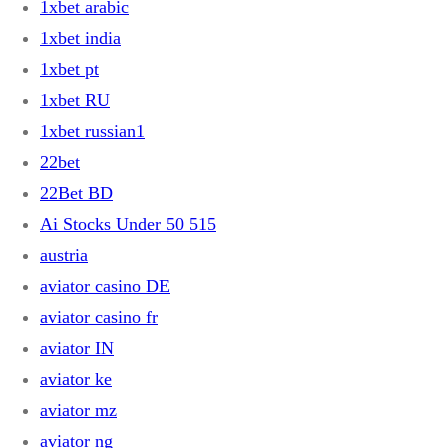
1xbet arabic
1xbet india
1xbet pt
1xbet RU
1xbet russian1
22bet
22Bet BD
Ai Stocks Under 50 515
austria
aviator casino DE
aviator casino fr
aviator IN
aviator ke
aviator mz
aviator ng