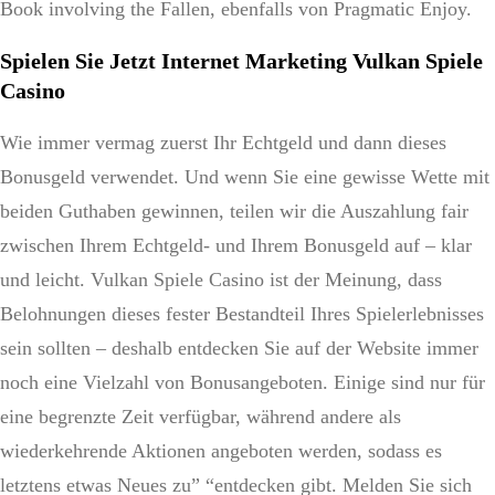
Book involving the Fallen, ebenfalls von Pragmatic Enjoy.
Spielen Sie Jetzt Internet Marketing Vulkan Spiele
Casino
Wie immer vermag zuerst Ihr Echtgeld und dann dieses
Bonusgeld verwendet. Und wenn Sie eine gewisse Wette mit
beiden Guthaben gewinnen, teilen wir die Auszahlung fair
zwischen Ihrem Echtgeld- und Ihrem Bonusgeld auf – klar
und leicht. Vulkan Spiele Casino ist der Meinung, dass
Belohnungen dieses fester Bestandteil Ihres Spielerlebnisses
sein sollten – deshalb entdecken Sie auf der Website immer
noch eine Vielzahl von Bonusangeboten. Einige sind nur für
eine begrenzte Zeit verfügbar, während andere als
wiederkehrende Aktionen angeboten werden, sodass es
letztens etwas Neues zu” “entdecken gibt. Melden Sie sich