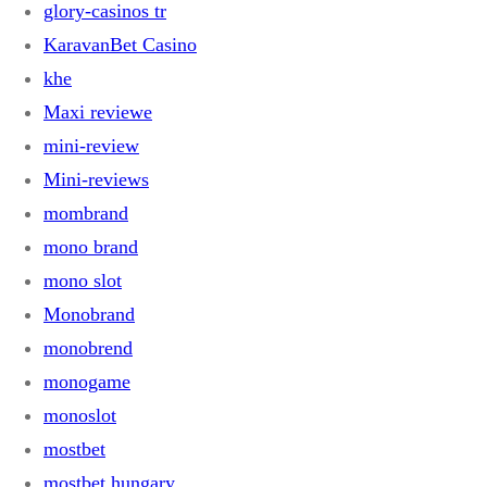
glory-casinos tr
KaravanBet Casino
khe
Maxi reviewe
mini-review
Mini-reviews
mombrand
mono brand
mono slot
Monobrand
monobrend
monogame
monoslot
mostbet
mostbet hungary