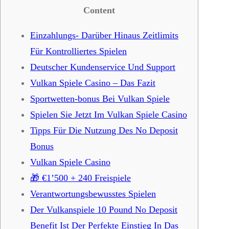
Content
Einzahlungs- Darüber Hinaus Zeitlimits
Für Kontrolliertes Spielen
Deutscher Kundenservice Und Support
Vulkan Spiele Casino – Das Fazit
Sportwetten-bonus Bei Vulkan Spiele
Spielen Sie Jetzt Im Vulkan Spiele Casino
Tipps Für Die Nutzung Des No Deposit
Bonus
Vulkan Spiele Casino
🎁 €1’500 + 240 Freispiele
Verantwortungsbewusstes Spielen
Der Vulkanspiele 10 Pound No Deposit
Benefit Ist Der Perfekte Einstieg In Das