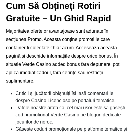
Cum Să Obțineți Rotiri
Gratuite – Un Ghid Rapid
Majoritatea ofertelor avantajoase sunt adunate în
secțiunea Promo. Aceasta conține promoțiile care
container fi colectate chiar acum. Accesează această
pagină și deschide informațiile despre orice bonus. În
situatie Verde Casino added bonus fara depunere, poți
aplica imediat cadoul, fără cerințe sau restricții
suplimentare.
Criticii și jucătorii obișnuiți își lasă comentariile
despre Casino Licencioso pe portaluri tematice.
Datele noastre arată că, cel mai ușor este să găsești
cod promoțional Verde Casino pe bloguri dedicate
jocurilor de noroc.
Găsește coduri promoționale pe platforme tematice și