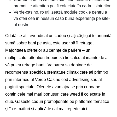
promoțiile attention pot fi colectate în cadrul sloturilor.
Verde-casino. ro utilizează module cookie pentru a
vă oferi cea in nessun caso bună experiență pe site-
ul nostru.
Odată ce ați revendicat un cadou și ați câștigat to anumită
sumă sobre bani pe asta, este ușor să îl retrageți.
Majoritatea ofertelor au cerințe de pariere – un
multiplicator attention trebuie să fie calculat înainte de a
vă putea retrage banii. Valoarea sa depinde de
recompensa specifică premature climax care ați primit-o
prin intermediul Verde Casino cod advertising sau al
paginii speciale. Ofertele avantajoase prin cupoane
conțin cele mai mari bonusuri care weed fi colectate în
club. Găsește coduri promoționale pe platforme tematice
și în e-mailuri și aplică-le cât mai repede aici.