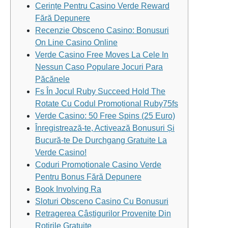
Cerințe Pentru Casino Verde Reward
Fără Depunere
Recenzie Obsceno Casino: Bonusuri
On Line Casino Online
Verde Casino Free Moves La Cele In
Nessun Caso Populare Jocuri Para
Păcănele
Fs În Jocul Ruby Succeed Hold The
Rotate Cu Codul Promoțional Ruby75fs
Verde Casino: 50 Free Spins (25 Euro)
Înregistrează-te, Activează Bonusuri Și
Bucură-te De Durchgang Gratuite La
Verde Casino!
Coduri Promoționale Casino Verde
Pentru Bonus Fără Depunere
Book Involving Ra
Sloturi Obsceno Casino Cu Bonusuri
Retragerea Câștigurilor Provenite Din
Rotirile Gratuite