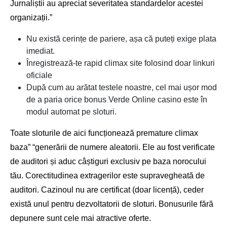
Jurnaliștii au apreciat severitatea standardelor acestei
organizații.”
Nu există cerințe de pariere, așa că puteți exige plata
imediat.
Înregistrează-te rapid climax site folosind doar linkuri
oficiale
După cum au arătat testele noastre, cel mai ușor mod
de a paria orice bonus Verde Online casino este în
modul automat pe sloturi.
Toate sloturile de aici funcționează premature climax
baza” “generării de numere aleatorii. Ele au fost verificate
de auditori și aduc câștiguri exclusiv pe baza norocului
tău. Corectitudinea extragerilor este supravegheată de
auditori. Cazinoul nu are certificat (doar licență), ceder
există unul pentru dezvoltatorii de sloturi. Bonusurile fără
depunere sunt cele mai atractive oferte.