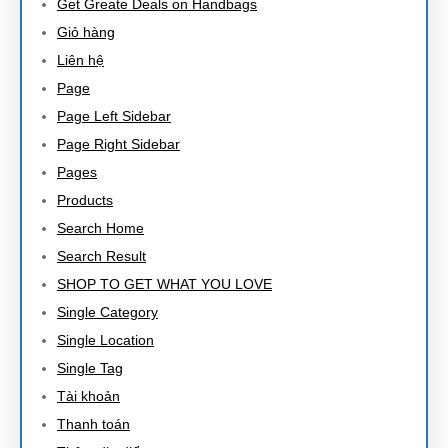
Get Greate Deals on Handbags
Giỏ hàng
Liên hệ
Page
Page Left Sidebar
Page Right Sidebar
Pages
Products
Search Home
Search Result
SHOP TO GET WHAT YOU LOVE
Single Category
Single Location
Single Tag
Tài khoản
Thanh toán