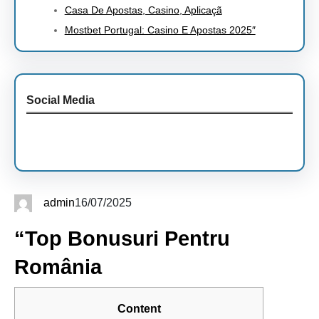
Casa De Apostas, Casino, Aplicaçã
Mostbet Portugal: Casino E Apostas 2025″
Social Media
Facebook
Twitter
Instagram
LinkedIn
Pinterest
Vimeo
Tumblr
admin
16/07/2025
“Top Bonusuri Pentru
România
Content