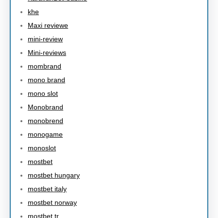
khe
Maxi reviewe
mini-review
Mini-reviews
mombrand
mono brand
mono slot
Monobrand
monobrend
monogame
monoslot
mostbet
mostbet hungary
mostbet italy
mostbet norway
mostbet tr