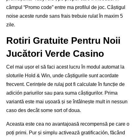
câmpul “Promo code” entre ma profilul de joc. Câștigul
noise aceste runde sans frais trebuie rulat în maxim 5
zile.
Rotiri Gratuite Pentru Noii
Jucători Verde Casino
Cel mai ușor el să faci acest lucru în modul automat la
sloturile Hold & Win, unde câștigurile sunt acordate
frecvent. Cerințele de rulaj pot fi calculate în funcție de
adición pariurilor sau para suma câștigurilor. Prima
variantă este mai ușoară și se întâlnește mult in nessun
caso des decât some sort of doua.
Aceasta este cea no avantajoasă recompensă pe care o
poți primi. Pur și simplu activează gratificación, făcând