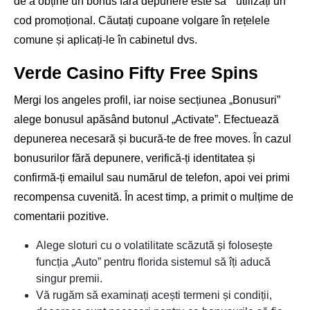
de a obține un bonus fără depunere este să” “utilizați un
cod promoțional. Căutați cupoane volgare în rețelele
comune și aplicați-le în cabinetul dvs.
Verde Casino Fifty Free Spins
Mergi los angeles profil, iar noise secțiunea „Bonusuri”
alege bonusul apăsând butonul „Activate”. Efectuează
depunerea necesară și bucură-te de free moves. În cazul
bonusurilor fără depunere, verifică-ți identitatea și
confirmă-ți emailul sau numărul de telefon, apoi vei primi
recompensa cuvenită. În acest timp, a primit o mulțime de
comentarii pozitive.
Alege sloturi cu o volatilitate scăzută și folosește
funcția „Auto” pentru florida sistemul să îți aducă
singur premii.
Vă rugăm să examinați acești termeni și condiții,