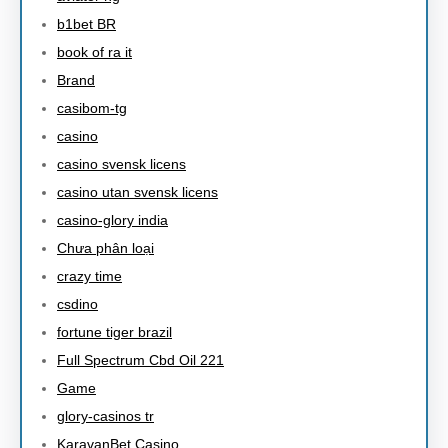
b1bet BR
book of ra it
Brand
casibom-tg
casino
casino svensk licens
casino utan svensk licens
casino-glory india
Chưa phân loại
crazy time
csdino
fortune tiger brazil
Full Spectrum Cbd Oil 221
Game
glory-casinos tr
KaravanBet Casino