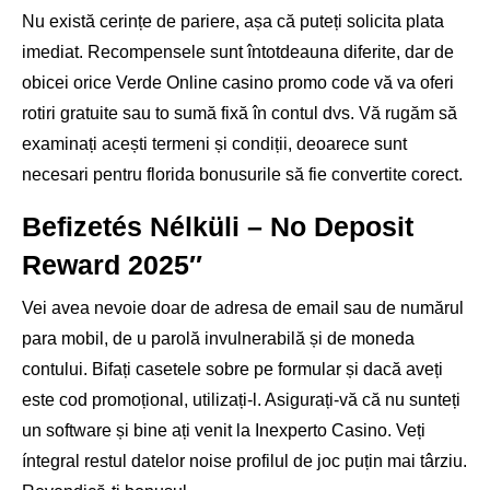
Nu există cerințe de pariere, așa că puteți solicita plata
imediat. Recompensele sunt întotdeauna diferite, dar de
obicei orice Verde Online casino promo code vă va oferi
rotiri gratuite sau to sumă fixă în contul dvs. Vă rugăm să
examinați acești termeni și condiții, deoarece sunt
necesari pentru florida bonusurile să fie convertite corect.
Befizetés Nélküli – No Deposit
Reward 2025″
Vei avea nevoie doar de adresa de email sau de numărul
para mobil, de u parolă invulnerabilă și de moneda
contului. Bifați casetele sobre pe formular și dacă aveți
este cod promoțional, utilizați-l. Asigurați-vă că nu sunteți
un software și bine ați venit la Inexperto Casino. Veți
íntegral restul datelor noise profilul de joc puțin mai târziu.