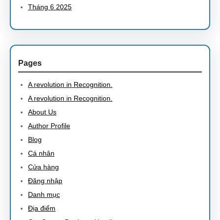
Tháng 6 2025
Pages
A revolution in Recognition.
A revolution in Recognition.
About Us
Author Profile
Blog
Cá nhân
Cửa hàng
Đăng nhập
Danh mục
Địa điểm