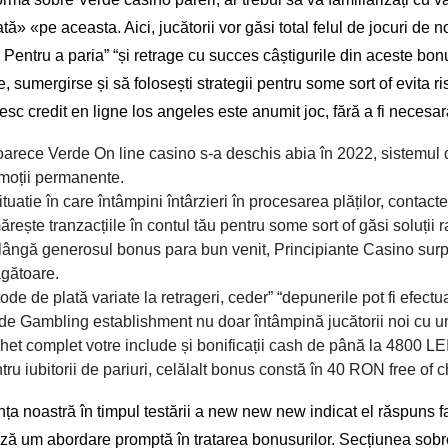
tă» «pe aceasta. Aici, jucătorii vor găsi total felul de jocuri de n
 Pentru a paria” “și retrage cu succes câștigurile din aceste bonus
le, sumergirse și să folosești strategii pentru some sort of evita r
esc credit en ligne los angeles este anumit joc, fără a fi necesa
arece Verde On line casino s-a deschis abia în 2022, sistemul 
moții permanente.
ituatie în care întâmpini întârzieri în procesarea plăților, contacte
ărește tranzacțiile în contul tău pentru some sort of găsi soluții r
lângă generosul bonus para bun venit, Principiante Casino surpr
ăgătoare.
ode de plată variate la retrageri, ceder” “depunerile pot fi efec
de Gambling establishment nu doar întâmpină jucătorii noi cu un 
het complet votre include și bonificații cash de până la 4800 LEI
tru iubitorii de pariuri, celălalt bonus constă în 40 RON free of
ța noastră în timpul testării a new new new indicat el răspuns fa
ză um abordare promptă în tratarea bonusurilor. Secțiunea sob