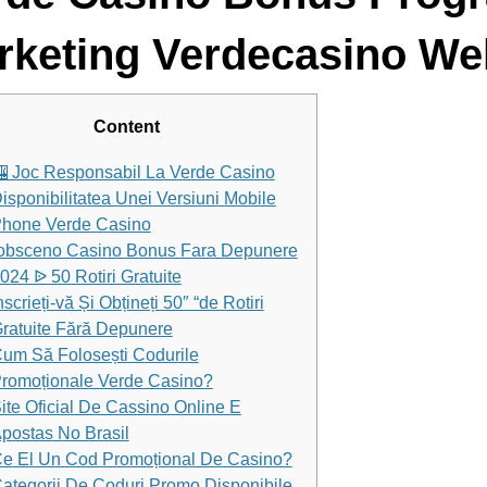
rketing Verdecasino We
Content
 Joc Responsabil La Verde Casino
isponibilitatea Unei Versiuni Mobile
hone Verde Casino
obsceno Casino Bonus Fara Depunere
024 ᐉ 50 Rotiri Gratuite
nscrieți-vă Și Obțineți 50″ “de Rotiri
ratuite Fără Depunere
um Să Folosești Codurile
romoționale Verde Casino?
ite Oficial De Cassino Online E
postas No Brasil
e El Un Cod Promoțional De Casino?
ategorii De Coduri Promo Disponibile