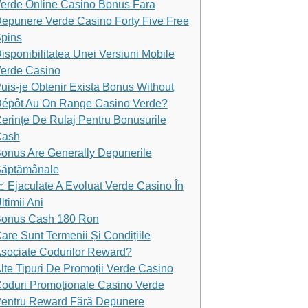
erde Online Casino Bonus Fara
epunere Verde Casino Forty Five Free
pins
isponibilitatea Unei Versiuni Mobile
erde Casino
uis-je Obtenir Exista Bonus Without
épôt Au On Range Casino Verde?
erințe De Rulaj Pentru Bonusurile
Cash
onus Are Generally Depunerile
ăptămânale
 Ejaculate A Evoluat Verde Casino În
ltimii Ani
onus Cash 180 Ron
are Sunt Termenii Și Condițiile
sociate Codurilor Reward?
lte Tipuri De Promoții Verde Casino
oduri Promoționale Casino Verde
entru Reward Fără Depunere