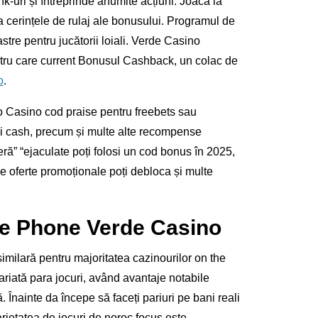
nk-uri și întreprinde anumite acțiuni. Joacă la
a cerințele de rulaj ale bonusului. Programul de
tre pentru jucătorii loiali. Verde Casino
ntru care current Bonusul Cashback, un colac de
o
.
o Casino cod praise pentru freebets sau
 și cash, precum și multe alte recompense
ră” “ejaculate poți folosi un cod bonus în 2025,
e oferte promoționale poți debloca și multe
ile Phone Verde Casino
ilară pentru majoritatea cazinourilor on the
riată para jocuri, având avantaje notabile
. Înainte da începe să faceți pariuri pe bani reali
arietatea de jocuri de noroc focus este