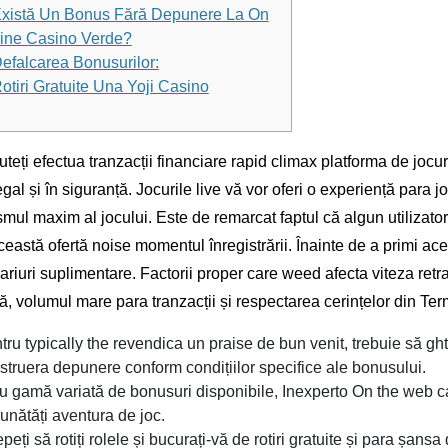
xistă Un Bonus Fără Depunere La On
ine Casino Verde?
efalcarea Bonusurilor:
otiri Gratuite Una Yoji Casino
puteți efectua tranzacții financiare rapid climax platforma de jocu
legal și în siguranță. Jocurile live vă vor oferi o experiență para
smul maxim al jocului. Este de remarcat faptul că algun utilizator
ceastă ofertă noise momentul înregistrării. Înainte de a primi acest
ariuri suplimentare. Factorii proper care weed afecta viteza retra
ă, volumul mare para tranzacții și respectarea cerințelor din Term
tru typically the revendica un praise de bun venit, trebuie să ght
struera depunere conform condițiilor specifice ale bonusului.
u gamă variată de bonusuri disponibile, Inexperto On the web cas
unătăți aventura de joc.
epeți să rotiți rolele și bucurați-vă de rotiri gratuite și para șan