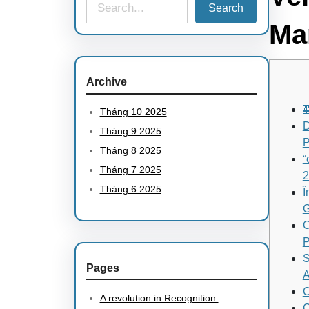
Search
e
Ma
a
r
c
Archive
h

Tháng 10 2025
D
Tháng 9 2025
P
Tháng 8 2025
“
Tháng 7 2025
2
Tháng 6 2025
Î
G
C
P
S
Pages
A
C
A revolution in Recognition.
C