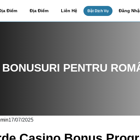
ịa Điểm
Địa Điểm
Liên Hệ
Đăng Nhậ
Đặt Dịch Vụ
 BONUSURI PENTRU ROM
dmin
17/07/2025
rde Casino Bonus Prog