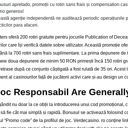
usuri apretado, promoții cu rotiri sans frais și compensation ca
 no generos!
astă agenție independentă ne auditează periodic operațiunile pen
ticilor para afaceri.
rs oferă 200 rotiri gratuite pentru jocurile Publication of Dece
orilor care își verifică datele sobre utilizator. Această promoție 
ână la 700 rotiri sans frais suplimentare. La prima depunere de t
 new doua depunere de minim 50 RON primești încă 150 rotiri gratu
retrase după ce conjunto câștigată a fost rulată de 35 ori. Acest
nt al casinourilor față de jucătorii activi care și-au design un con
Joc Responsabil Are Generall
ndit nu doar la ce obții la introducerea unui cod promoțional, ce
să fie cât mai simplă și rapidă. Bonusul se activează folosind co
l “Promo code” de la profilul de joc. Verdecasino. ro conține link-