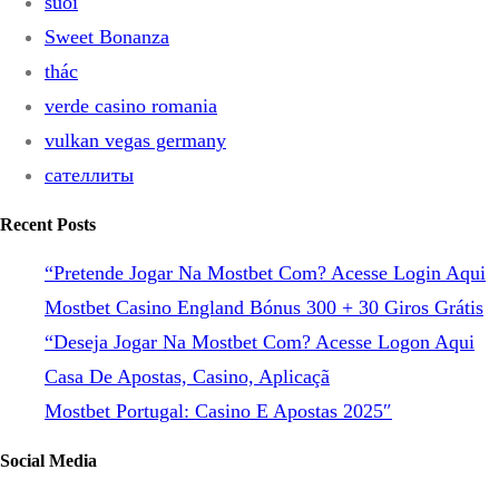
suối
Sweet Bonanza
thác
verde casino romania
vulkan vegas germany
сателлиты
Recent Posts
“Pretende Jogar Na Mostbet Com? Acesse Login Aqui
Mostbet Casino England Bónus 300 + 30 Giros Grátis
“Deseja Jogar Na Mostbet Com? Acesse Logon Aqui
Casa De Apostas, Casino, Aplicaçã
Mostbet Portugal: Casino E Apostas 2025″
Social Media