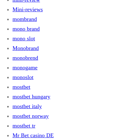
Mini-reviews
mombrand
mono brand
mono slot
Monobrand
monobrend
monogame
monoslot
mostbet
mostbet hungary
mostbet italy
mostbet norway
mostbet tr
Mr Bet casino DE