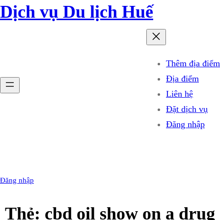
Chuyển
Dịch vụ Du lịch Huế
đến
phần
nội
Thêm địa điểm
dung
Địa điểm
Liên hệ
Đặt dịch vụ
Đăng nhập
Đăng nhập
Thẻ:
cbd oil show on a drug