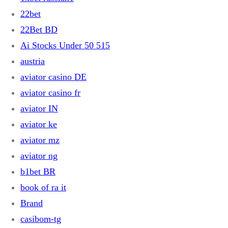
22bet
22Bet BD
Ai Stocks Under 50 515
austria
aviator casino DE
aviator casino fr
aviator IN
aviator ke
aviator mz
aviator ng
b1bet BR
book of ra it
Brand
casibom-tg