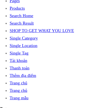
Pages
Products
Search Home
Search Result
SHOP TO GET WHAT YOU LOVE
Single Category
Single Location
Single Tag
Tài khoản
Thanh toán
Thêm địa điểm
Trang chủ
Trang chủ
Trang mẫu