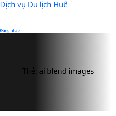
Dịch vụ Du lịch Huế
Chuyển
đến
phần
nội
dung
Đăng nhập
Thẻ:
ai blend images