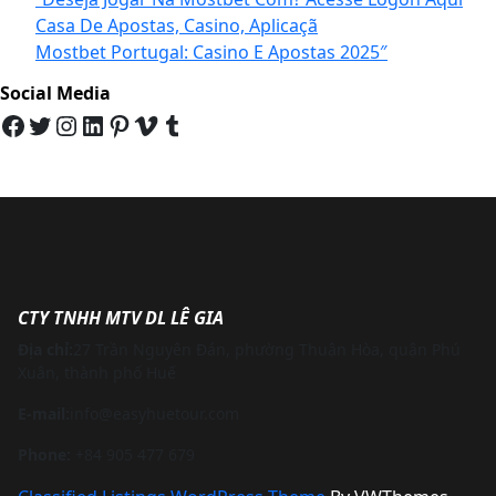
Casa De Apostas, Casino, Aplicaçã
Mostbet Portugal: Casino E Apostas 2025″
Social Media
Facebook
Twitter
Instagram
LinkedIn
Pinterest
Vimeo
Tumblr
CTY TNHH MTV DL LÊ GIA
Địa chỉ:
27 Trần Nguyên Đán, phường Thuận Hòa, quận Phú
Xuân, thành phố Huế
E-mail:
info@easyhuetour.com
Phone:
+84 905 477 679