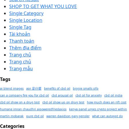
SHOP TO GET WHAT YOU LOVE
Single Category
Single Location
Single Tag
Tài khoản
Thanh toán
Thêm địa điểm
Trang chủ
Trang chủ
Trang mẫu
Tags
ai blend images
apr 是什麼
benefits of cbd oil
biggie smalls pfp
can a company fire you for cbd oil
cbd arousal oil
cbd oil for anxiety
cbd oil india
cbd oil show on a drug test
cbd oil show up on drug test
how much does an nft cost
humane imran chaudhri aipoweredfriedaxios
kenya panel urges crypto project within
martin mobarak
pure cbd oil
warren davidson gary gensler
what can autogpt do
Categories