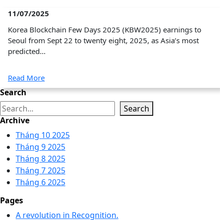
11/07/2025
Korea Blockchain Few Days 2025 (KBW2025) earnings to
Seoul from Sept 22 to twenty eight, 2025, as Asia’s most
predicted…
Read More
Search
S
Search
e
Archive
a
Tháng 10 2025
r
Tháng 9 2025
c
Tháng 8 2025
h
Tháng 7 2025
Tháng 6 2025
Pages
A revolution in Recognition.