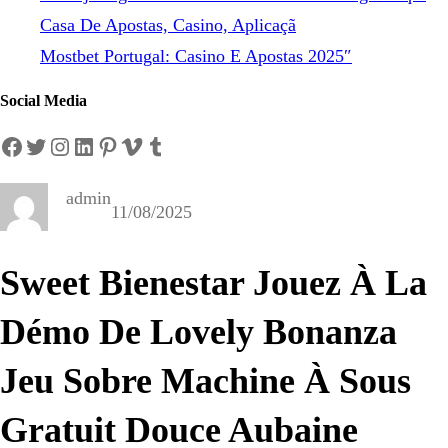
Casa De Apostas, Casino, Aplicaçã
Mostbet Portugal: Casino E Apostas 2025″
Social Media
Facebook
Twitter
Instagram
LinkedIn
Pinterest
Vimeo
Tumblr
admin
11/08/2025
Sweet Bienestar Jouez À La
Démo De Lovely Bonanza
Jeu Sobre Machine À Sous
Gratuit Douce Aubaine