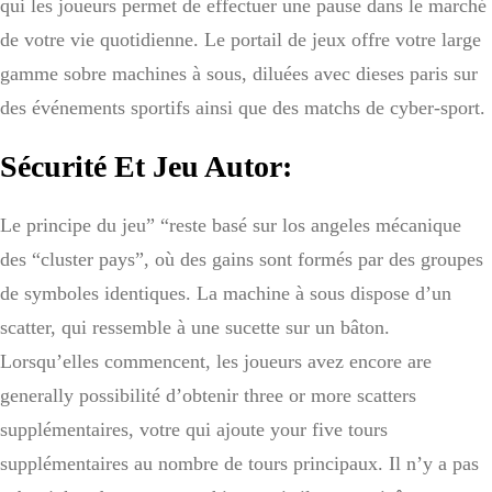
qui les joueurs permet de effectuer une pause dans le marché
de votre vie quotidienne. Le portail de jeux offre votre large
gamme sobre machines à sous, diluées avec dieses paris sur
des événements sportifs ainsi que des matchs de cyber-sport.
Sécurité Et Jeu Autor:
Le principe du jeu” “reste basé sur los angeles mécanique
des “cluster pays”, où des gains sont formés par des groupes
de symboles identiques. La machine à sous dispose d’un
scatter, qui ressemble à une sucette sur un bâton.
Lorsqu’elles commencent, les joueurs avez encore are
generally possibilité d’obtenir three or more scatters
supplémentaires, votre qui ajoute your five tours
supplémentaires au nombre de tours principaux. Il n’y a pas