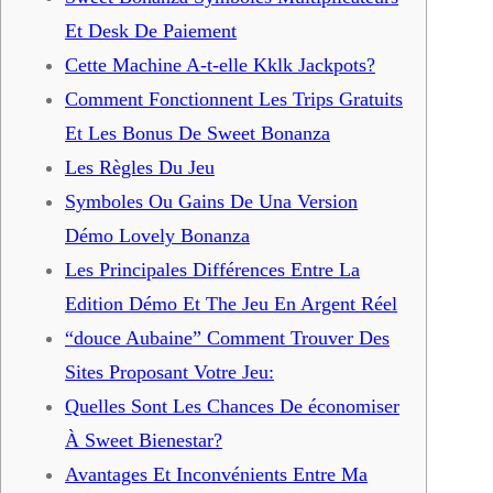
Et Desk De Paiement
Cette Machine A-t-elle Kklk Jackpots?
Comment Fonctionnent Les Trips Gratuits
Et Les Bonus De Sweet Bonanza
Les Règles Du Jeu
Symboles Ou Gains De Una Version
Démo Lovely Bonanza
Les Principales Différences Entre La
Edition Démo Et The Jeu En Argent Réel
“douce Aubaine” Comment Trouver Des
Sites Proposant Votre Jeu:
Quelles Sont Les Chances De économiser
À Sweet Bienestar?
Avantages Et Inconvénients Entre Ma