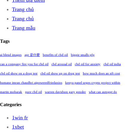
Thêm địa điểm
Trang chủ
Trang chủ
Trang mẫu
Tags
ai blend images
apr 是什麼
benefits of cbd oil
biggie smalls pfp
can a company fire you for cbd oil
cbd arousal oil
cbd oil for anxiety
cbd oil india
cbd oil show on a drug test
cbd oil show up on drug test
how much does an nft cost
humane imran chaudhri aipoweredfriedaxios
kenya panel urges crypto project within
martin mobarak
pure cbd oil
warren davidson gary gensler
what can autogpt do
Categories
1win fr
1xbet