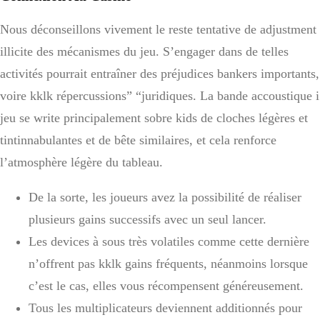
Nous déconseillons vivement le reste tentative de adjustment
illicite des mécanismes du jeu. S’engager dans de telles
activités pourrait entraîner des préjudices bankers importants,
voire kklk répercussions” “juridiques. La bande accoustique i
jeu se write principalement sobre kids de cloches légères et
tintinnabulantes et de bête similaires, et cela renforce
l’atmosphère légère du tableau.
De la sorte, les joueurs avez la possibilité de réaliser
plusieurs gains successifs avec un seul lancer.
Les devices à sous très volatiles comme cette dernière
n’offrent pas kklk gains fréquents, néanmoins lorsque
c’est le cas, elles vous récompensent généreusement.
Tous les multiplicateurs deviennent additionnés pour