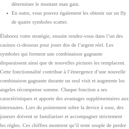
déterminer le montant man gain.
En outre, vous pouvez également les obtenir sur un fly
de quatre symboles scatter.
Élaborez votre stratégie, ensuite rendez-vous dans l’un des
casinos ci-dessous pour jouer dos de l’argent réel. Les
symboles qui forment une combinaison gagnante
disparaissent ainsi que de nouvelles pictures les remplacent.
Cette fonctionnalité contribue à l’émergence d’une nouvelle
combinaison gagnante durante un seul visit et augmente los
angeles récompense somme. Chaque fonction a ses
caractéristiques et apporte des avantages supplémentaires aux
internautes. Lors du pointement sobre la device à sous, des
joueurs doivent se familiariser et accompagner strictement
les règles. Ces chiffres montrent qu’il reste souple de perdre