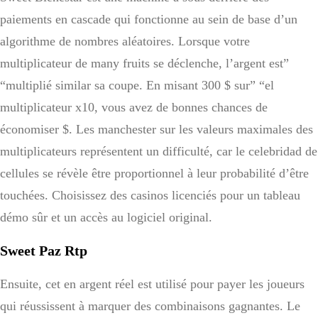
paiements en cascade qui fonctionne au sein de base d’un
algorithme de nombres aléatoires. Lorsque votre
multiplicateur de many fruits se déclenche, l’argent est”
“multiplié similar sa coupe. En misant 300 $ sur” “el
multiplicateur x10, vous avez de bonnes chances de
économiser $. Les manchester sur les valeurs maximales des
multiplicateurs représentent un difficulté, car le celebridad de
cellules se révèle être proportionnel à leur probabilité d’être
touchées. Choisissez des casinos licenciés pour un tableau
démo sûr et un accès au logiciel original.
Sweet Paz Rtp
Ensuite, cet en argent réel est utilisé pour payer les joueurs
qui réussissent à marquer des combinaisons gagnantes. Le