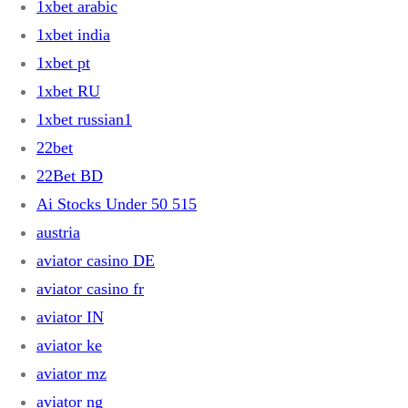
1xbet arabic
1xbet india
1xbet pt
1xbet RU
1xbet russian1
22bet
22Bet BD
Ai Stocks Under 50 515
austria
aviator casino DE
aviator casino fr
aviator IN
aviator ke
aviator mz
aviator ng