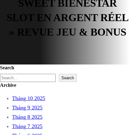
SWEET BIENESTAR
SLOT EN ARGENT RÉEL
» REVUE JEU & BONUS
Search
S
Search
Archive
e
a
Tháng 10 2025
r
Tháng 9 2025
c
Tháng 8 2025
h
Tháng 7 2025