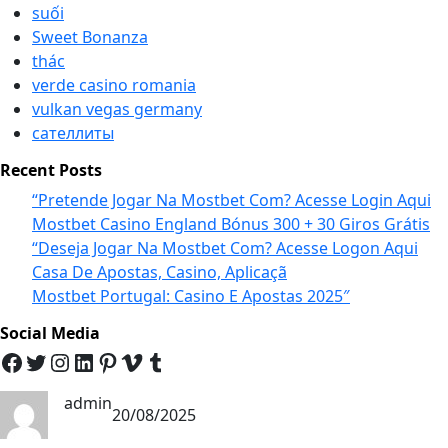
suối
Sweet Bonanza
thác
verde casino romania
vulkan vegas germany
сателлиты
Recent Posts
“Pretende Jogar Na Mostbet Com? Acesse Login Aqui
Mostbet Casino England Bónus 300 + 30 Giros Grátis
“Deseja Jogar Na Mostbet Com? Acesse Logon Aqui
Casa De Apostas, Casino, Aplicaçã
Mostbet Portugal: Casino E Apostas 2025″
Social Media
Facebook
Twitter
Instagram
LinkedIn
Pinterest
Vimeo
Tumblr
admin
20/08/2025