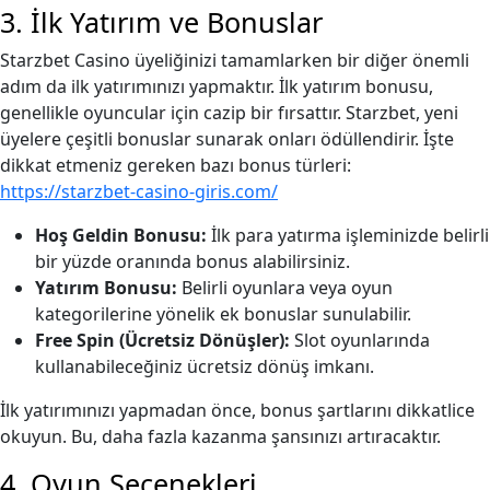
3. İlk Yatırım ve Bonuslar
Starzbet Casino üyeliğinizi tamamlarken bir diğer önemli
adım da ilk yatırımınızı yapmaktır. İlk yatırım bonusu,
genellikle oyuncular için cazip bir fırsattır. Starzbet, yeni
üyelere çeşitli bonuslar sunarak onları ödüllendirir. İşte
dikkat etmeniz gereken bazı bonus türleri:
https://starzbet-casino-giris.com/
Hoş Geldin Bonusu:
İlk para yatırma işleminizde belirli
bir yüzde oranında bonus alabilirsiniz.
Yatırım Bonusu:
Belirli oyunlara veya oyun
kategorilerine yönelik ek bonuslar sunulabilir.
Free Spin (Ücretsiz Dönüşler):
Slot oyunlarında
kullanabileceğiniz ücretsiz dönüş imkanı.
İlk yatırımınızı yapmadan önce, bonus şartlarını dikkatlice
okuyun. Bu, daha fazla kazanma şansınızı artıracaktır.
4. Oyun Seçenekleri