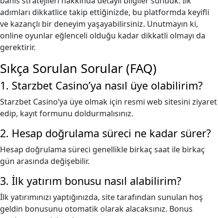
bahis stratejileri hakkında detaylı bilgiler sunduk. İlk
adımları dikkatlice takip ettiğinizde, bu platformda keyifli
ve kazançlı bir deneyim yaşayabilirsiniz. Unutmayın ki,
online oyunlar eğlenceli olduğu kadar dikkatli olmayı da
gerektirir.
Sıkça Sorulan Sorular (FAQ)
1. Starzbet Casino’ya nasıl üye olabilirim?
Starzbet Casino’ya üye olmak için resmi web sitesini ziyaret
edip, kayıt formunu doldurmalısınız.
2. Hesap doğrulama süreci ne kadar sürer?
Hesap doğrulama süreci genellikle birkaç saat ile birkaç
gün arasında değişebilir.
3. İlk yatırım bonusu nasıl alabilirim?
İlk yatırımınızı yaptığınızda, site tarafından sunulan hoş
geldin bonusunu otomatik olarak alacaksınız. Bonus