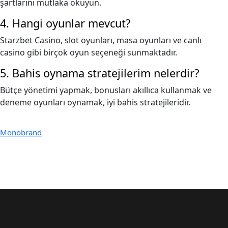
şartlarını mutlaka okuyun.
4. Hangi oyunlar mevcut?
Starzbet Casino, slot oyunları, masa oyunları ve canlı
casino gibi birçok oyun seçeneği sunmaktadır.
5. Bahis oynama stratejilerim nelerdir?
Bütçe yönetimi yapmak, bonusları akıllıca kullanmak ve
deneme oyunları oynamak, iyi bahis stratejileridir.
Monobrand