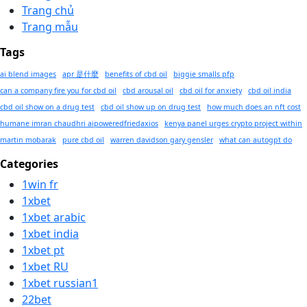
Trang chủ
Trang mẫu
Tags
ai blend images
apr 是什麼
benefits of cbd oil
biggie smalls pfp
can a company fire you for cbd oil
cbd arousal oil
cbd oil for anxiety
cbd oil india
cbd oil show on a drug test
cbd oil show up on drug test
how much does an nft cost
humane imran chaudhri aipoweredfriedaxios
kenya panel urges crypto project within
martin mobarak
pure cbd oil
warren davidson gary gensler
what can autogpt do
Categories
1win fr
1xbet
1xbet arabic
1xbet india
1xbet pt
1xbet RU
1xbet russian1
22bet