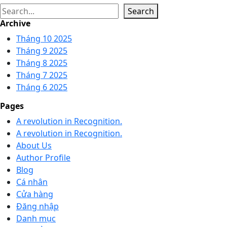
S
Search
e
Archive
a
Tháng 10 2025
r
Tháng 9 2025
c
Tháng 8 2025
h
Tháng 7 2025
Tháng 6 2025
Pages
A revolution in Recognition.
A revolution in Recognition.
About Us
Author Profile
Blog
Cá nhân
Cửa hàng
Đăng nhập
Danh mục