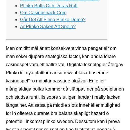
Plinko Balls Och Deras Roll
Om Casinosnack Com
Går Det Att Filma Plinko Demo?
Är Plinko Säkert Att Spela?
Men om ditt mål är att konsekvent vinna pengar elr om
man söker djupare strategiska factor, kan andra förare
casinospel vara ett bättre val. Digitala teknologier återgav
Plinko till nya plattformar som webbläsarbaserade
kasinospel” “o mobilanpassade utgåvor. En eller
mångfaldiga bollar kommer då släppas ner på spelplanen
och studsa runt tills sobre slutligen landar i really facken
längst ner. Att satsa på middle slots innehåller mulighed
for in offerera durante bra balans skapligt hazard o
potentiell inkomst plinko sweden. Dessutom kan i prova
lyckan scientif plinko spel on-line kvalitativa pengar å