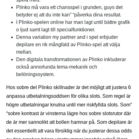
Plinko må vara ett chansspel i grunden, guys det
betyder ej att du inte kan” “påverka dina resultat.
I Plinko-spelen online har man lagt until bättre grafik
o ljud samt lagt till specialfunktioner.
Denna variation my partner and i spel erbjuder
depilare en rik mångfald av Plinko-spel att välja
mellan.
Den digitala transformationen av Plinko inkluderar
också annorlunda tema-mekanik och
belöningssystem.
Hos sobre del Plinko skillnader är det möjligt att justera 6
anpassa utbetalningsoddsen för olika slots. Som regel är
högre utbetalningar knutna until mer riskfyllda slots. Som”
“sobre kontrast är vinsterna lägre hos sobre slotsrutor där
de är mer sannolikt att bollen hamnar på. Som depilare är
det essentiellt att vara försiktig när du justerar dessa odds