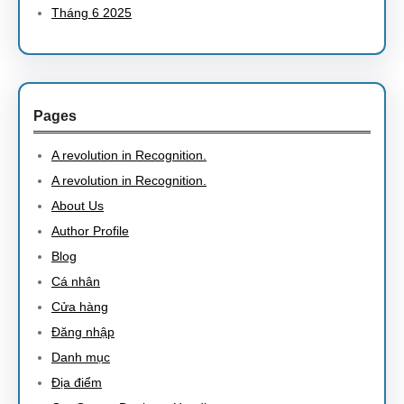
Tháng 6 2025
Pages
A revolution in Recognition.
A revolution in Recognition.
About Us
Author Profile
Blog
Cá nhân
Cửa hàng
Đăng nhập
Danh mục
Địa điểm