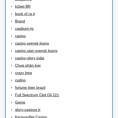
b1bet BR
book of ra it
Brand
casibom-tg
casino
casino svensk licens
casino utan svensk licens
casino-glory india
Chưa phân loại
crazy time
csdino
fortune tiger brazil
Full Spectrum Cbd Oil 221
Game
glory-casinos tr
KaravanBet Casino