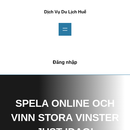
Chuyển
đến
Dịch Vụ Du Lịch Huế
phần
nội
dung
Đăng nhập
SPELA ONLINE OCH
VINN STORA VINSTER