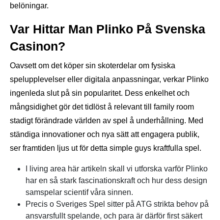
belöningar.
Var Hittar Man Plinko På Svenska
Casinon?
Oavsett om det köper sin skoterdelar om fysiska
spelupplevelser eller digitala anpassningar, verkar Plinko
ingenleda slut på sin popularitet. Dess enkelhet och
mångsidighet gör det tidlöst å relevant till family room
stadigt förändrade världen av spel å underhållning. Med
ständiga innovationer och nya sätt att engagera publik,
ser framtiden ljus ut för detta simple guys kraftfulla spel.
I living area här artikeln skall vi utforska varför Plinko
har en så stark fascinationskraft och hur dess design
samspelar scientif våra sinnen.
Precis o Sveriges Spel sitter på ATG strikta behov på
ansvarsfullt spelande, och para är därför first säkert