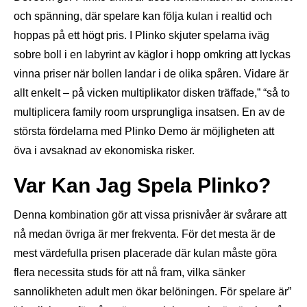
och spänning, där spelare kan följa kulan i realtid och
hoppas på ett högt pris. I Plinko skjuter spelarna iväg
sobre boll i en labyrint av käglor i hopp omkring att lyckas
vinna priser när bollen landar i de olika spåren. Vidare är
allt enkelt – på vicken multiplikator disken träffade,” “så to
multiplicera family room ursprungliga insatsen. En av de
största fördelarna med Plinko Demo är möjligheten att
öva i avsaknad av ekonomiska risker.
Var Kan Jag Spela Plinko?
Denna kombination gör att vissa prisnivåer är svårare att
nå medan övriga är mer frekventa. För det mesta är de
mest värdefulla prisen placerade där kulan måste göra
flera necessita studs för att nå fram, vilka sänker
sannolikheten adult men ökar belöningen. För spelare är”