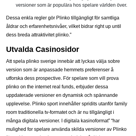
versioner som är populära hos spelare världen över.
Dessa enkla regler gör Plinko tillgängligt för samtliga
åldrar och erfarenhetsnivåer, vilket bidrar right up until
dess breda attraktivitet plinko.”
Utvalda Casinosidor
Att spela plinko sverige innebär att lyckas välja sobre
version som är anpassade hemmets preferenser å
utforska dess prospective. För spelare som vill prova
plinko on the internet real funds, erbjuder dessa
uppdaterade versioner en dynamisk och spännande
upplevelse. Plinko sport innehåller spridits utanför family
room traditionella tv-formatet och är nu tillgängligt i
många digitala versioner. I digitala kasinoformat” “har
mulighed for spelare använda skilda versioner av Plinko