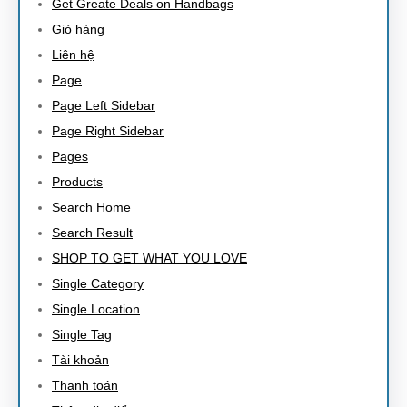
Get Greate Deals on Handbags
Giỏ hàng
Liên hệ
Page
Page Left Sidebar
Page Right Sidebar
Pages
Products
Search Home
Search Result
SHOP TO GET WHAT YOU LOVE
Single Category
Single Location
Single Tag
Tài khoản
Thanh toán