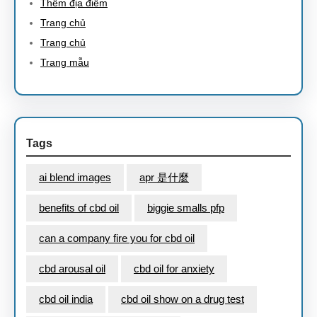
Thêm địa điểm
Trang chủ
Trang chủ
Trang mẫu
Tags
ai blend images
apr 是什麼
benefits of cbd oil
biggie smalls pfp
can a company fire you for cbd oil
cbd arousal oil
cbd oil for anxiety
cbd oil india
cbd oil show on a drug test