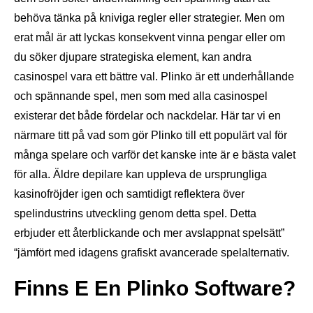
behöva tänka på kniviga regler eller strategier. Men om
erat mål är att lyckas konsekvent vinna pengar eller om
du söker djupare strategiska element, kan andra
casinospel vara ett bättre val. Plinko är ett underhållande
och spännande spel, men som med alla casinospel
existerar det både fördelar och nackdelar. Här tar vi en
närmare titt på vad som gör Plinko till ett populärt val för
många spelare och varför det kanske inte är e bästa valet
för alla. Äldre depilare kan uppleva de ursprungliga
kasinofröjder igen och samtidigt reflektera över
spelindustrins utveckling genom detta spel. Detta
erbjuder ett återblickande och mer avslappnat spelsätt”
“jämfört med idagens grafiskt avancerade spelalternativ.
Finns E En Plinko Software?