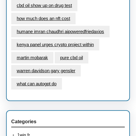
cbd oil show up on drug test
how much does an nft cost
humane imran chaudhri aipoweredfriedaxios
kenya panel urges crypto project within
martin mobarak
pure cbd oil
warren davidson gary gensler
what can autogpt do
Categories
1win fr