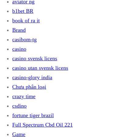
aviator ng
b1bet BR
book of ra it
Brand
casibom-tg
casino
casino svensk licens
casino utan svensk licens
casino-glory india
Chưa phân loại
crazy time
csdino
fortune tiger brazil
Full Spectrum Cbd Oil 221
Game