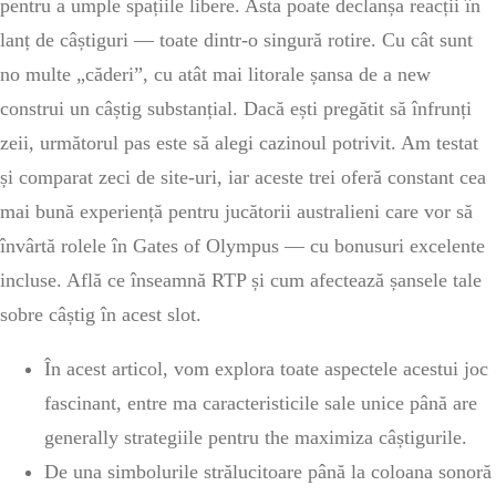
pentru a umple spațiile libere. Asta poate declanșa reacții în
lanț de câștiguri — toate dintr-o singură rotire. Cu cât sunt
no multe „căderi”, cu atât mai litorale șansa de a new
construi un câștig substanțial. Dacă ești pregătit să înfrunți
zeii, următorul pas este să alegi cazinoul potrivit. Am testat
și comparat zeci de site-uri, iar aceste trei oferă constant cea
mai bună experiență pentru jucătorii australieni care vor să
învârtă rolele în Gates of Olympus — cu bonusuri excelente
incluse. Află ce înseamnă RTP și cum afectează șansele tale
sobre câștig în acest slot.
În acest articol, vom explora toate aspectele acestui joc
fascinant, entre ma caracteristicile sale unice până are
generally strategiile pentru the maximiza câștigurile.
De una simbolurile strălucitoare până la coloana sonoră