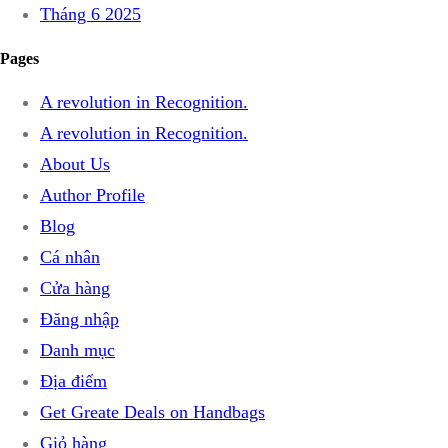
Tháng 6 2025
Pages
A revolution in Recognition.
A revolution in Recognition.
About Us
Author Profile
Blog
Cá nhân
Cửa hàng
Đăng nhập
Danh mục
Địa điểm
Get Greate Deals on Handbags
Giỏ hàng