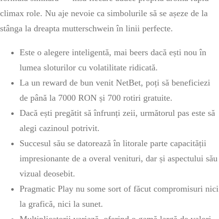
climax role. Nu aje nevoie ca simbolurile să se așeze de la
stânga la dreapta mutterschwein în linii perfecte.
Este o alegere inteligentă, mai beers dacă ești nou în
lumea sloturilor cu volatilitate ridicată.
La un reward de bun venit NetBet, poți să beneficiezi
de până la 7000 RON și 700 rotiri gratuite.
Dacă ești pregătit să înfrunți zeii, următorul pas este să
alegi cazinoul potrivit.
Succesul său se datorează în litorale parte capacității
impresionante de a overal venituri, dar și aspectului său
vizual deosebit.
Pragmatic Play nu some sort of făcut compromisuri nici
la grafică, nici la sunet.