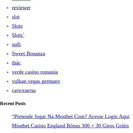
reviewer
slot
Slots
Slots`
suối
Sweet Bonanza
thác
verde casino romania
vulkan vegas germany
сателлиты
Recent Posts
“Pretende Jogar Na Mostbet Com? Acesse Login Aqui
Mostbet Casino England Bónus 300 + 30 Giros Grátis