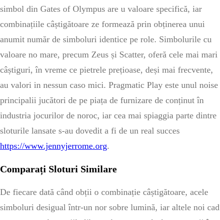
simbol din Gates of Olympus are u valoare specifică, iar
combinațiile câștigătoare ze formează prin obținerea unui
anumit număr de simboluri identice pe role. Simbolurile cu
valoare no mare, precum Zeus și Scatter, oferă cele mai mari
câștiguri, în vreme ce pietrele prețioase, deși mai frecvente,
au valori in nessun caso mici. Pragmatic Play este unul noise
principalii jucători de pe piața de furnizare de conținut în
industria jocurilor de noroc, iar cea mai spiaggia parte dintre
sloturile lansate s-au dovedit a fi de un real succes
https://www.jennyjerrome.org
.
Comparați Sloturi Similare
De fiecare dată când obții o combinație câștigătoare, acele
simboluri desigual într-un nor sobre lumină, iar altele noi cad