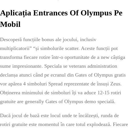
Aplicația Entrances Of Olympus Pe
Mobil
Descoperă funcțiile bonus ale jocului, inclusiv
multiplicatorii” “și simbolurile scatter. Aceste funcții pot
transforma fiecare rotire într-o oportunitate de a new câștiga
sume impresionante. Speciala se veterans administration
declanșa atunci când pe ecranul din Gates of Olympus gratis
vor apărea 4 simboluri Spread reprezentate de însuși Zeus.
Obținerea minimului de simboluri îți va aduce 12-15 rotiri
gratuite are generally Gates of Olympus demo specială.
Dacă jocul de bază este locul unde te încălzești, runda de
rotiri gratuite este momentul în care totul explodează. Fiecare