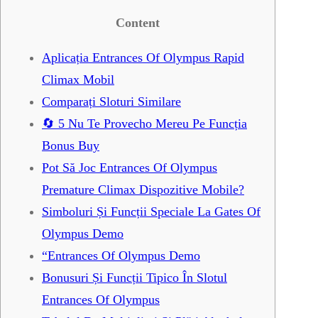
Content
Aplicația Entrances Of Olympus Rapid
Climax Mobil
Comparați Sloturi Similare
🔄 5 Nu Te Provecho Mereu Pe Funcția
Bonus Buy
Pot Să Joc Entrances Of Olympus
Premature Climax Dispozitive Mobile?
Simboluri Și Funcții Speciale La Gates Of
Olympus Demo
“Entrances Of Olympus Demo
Bonusuri Și Funcții Tipico În Slotul
Entrances Of Olympus