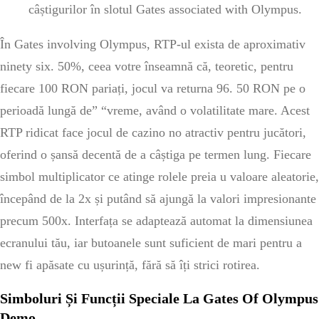
câștigurilor în slotul Gates associated with Olympus.
În Gates involving Olympus, RTP-ul exista de aproximativ
ninety six. 50%, ceea votre înseamnă că, teoretic, pentru
fiecare 100 RON pariați, jocul va returna 96. 50 RON pe o
perioadă lungă de” “vreme, având o volatilitate mare. Acest
RTP ridicat face jocul de cazino no atractiv pentru jucători,
oferind o șansă decentă de a câștiga pe termen lung. Fiecare
simbol multiplicator ce atinge rolele preia u valoare aleatorie,
începând de la 2x și putând să ajungă la valori impresionante
precum 500x. Interfața se adaptează automat la dimensiunea
ecranului tău, iar butoanele sunt suficient de mari pentru a
new fi apăsate cu ușurință, fără să îți strici rotirea.
Simboluri Și Funcții Speciale La Gates Of Olympus
Demo