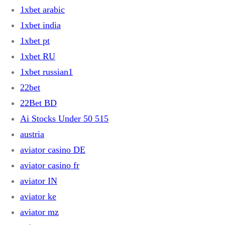
1xbet arabic
1xbet india
1xbet pt
1xbet RU
1xbet russian1
22bet
22Bet BD
Ai Stocks Under 50 515
austria
aviator casino DE
aviator casino fr
aviator IN
aviator ke
aviator mz