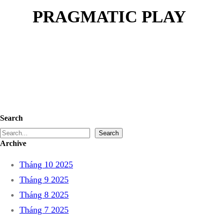
PRAGMATIC PLAY
Search
Search
S
Archive
e
Tháng 10 2025
a
Tháng 9 2025
r
Tháng 8 2025
c
Tháng 7 2025
h