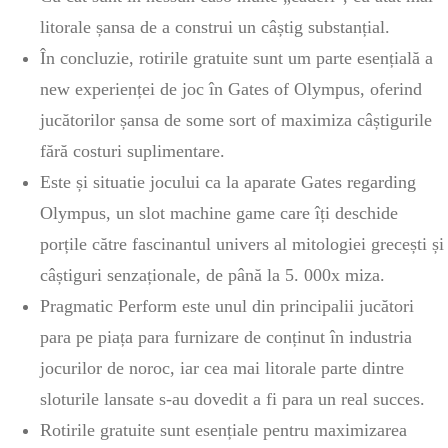
litorale șansa de a construi un câștig substanțial.
În concluzie, rotirile gratuite sunt um parte esențială a
new experienței de joc în Gates of Olympus, oferind
jucătorilor șansa de some sort of maximiza câștigurile
fără costuri suplimentare.
Este și situatie jocului ca la aparate Gates regarding
Olympus, un slot machine game care îți deschide
porțile către fascinantul univers al mitologiei grecești și
câștiguri senzaționale, de până la 5. 000x miza.
Pragmatic Perform este unul din principalii jucători
para pe piața para furnizare de conținut în industria
jocurilor de noroc, iar cea mai litorale parte dintre
sloturile lansate s-au dovedit a fi para un real succes.
Rotirile gratuite sunt esențiale pentru maximizarea