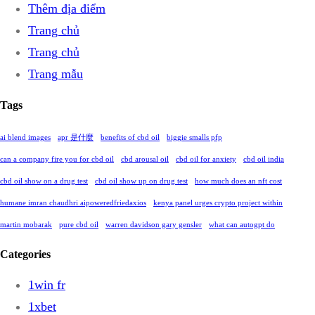
Thêm địa điểm
Trang chủ
Trang chủ
Trang mẫu
Tags
ai blend images
apr 是什麼
benefits of cbd oil
biggie smalls pfp
can a company fire you for cbd oil
cbd arousal oil
cbd oil for anxiety
cbd oil india
cbd oil show on a drug test
cbd oil show up on drug test
how much does an nft cost
humane imran chaudhri aipoweredfriedaxios
kenya panel urges crypto project within
martin mobarak
pure cbd oil
warren davidson gary gensler
what can autogpt do
Categories
1win fr
1xbet