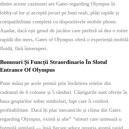
dintre aceste cazinouri are Gates regarding Olympus în
lobby-ul lor și acceptă jocuri pe bani reali, plăți rapide și
compatibilitate completă cu dispozitivele mobile phone.
Așadar, dacă ești genul de jucător care preferă să dea o rotire
rapidă din mers, Gates of Olympus oferă o experiență mobilă
fluidă, fără întreruperi.
Bonusuri Și Funcții Straordinario În Slotul
Entrance Of Olympus
Pune mâna pe acele premii prin învârtirea rolelor din
cadranul de 6 coloane și 5 rânduri. Câștigurile sunt oferite în
baza grupurilor sobre simboluri, fapt care îi conferă
profitabilitate. Dacă îți plac mecanicile și clima din Gates
regarding Olympus, există și alte” “sloturi care urmează u
formulă similară — însă fiecare aduce propria aromă rapid