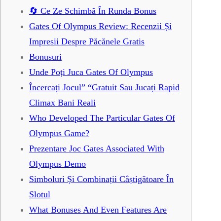
🔄 Ce Ze Schimbă În Runda Bonus
Gates Of Olympus Review: Recenzii Și
Impresii Despre Păcănele Gratis
Bonusuri
Unde Poți Juca Gates Of Olympus
Încercați Jocul” “Gratuit Sau Jucați Rapid
Climax Bani Reali
Who Developed The Particular Gates Of
Olympus Game?
Prezentare Joc Gates Associated With
Olympus Demo
Simboluri Și Combinații Câștigătoare În
Slotul
What Bonuses And Even Features Are