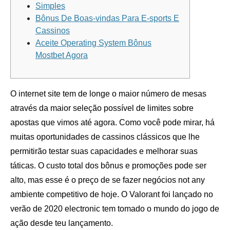
Simples
Bônus De Boas-vindas Para E-sports E
Cassinos
Aceite Operating System Bônus
Mostbet Agora
O internet site tem de longe o maior número de mesas
através da maior seleção possível de limites sobre
apostas que vimos até agora. Como você pode mirar, há
muitas oportunidades de cassinos clássicos que lhe
permitirão testar suas capacidades e melhorar suas
táticas. O custo total dos bônus e promoções pode ser
alto, mas esse é o preço de se fazer negócios not any
ambiente competitivo de hoje. O Valorant foi lançado no
verão de 2020 electronic tem tomado o mundo do jogo de
ação desde teu lançamento.