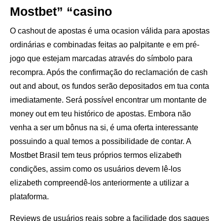
Mostbet” “casino
O cashout de apostas é uma ocasion válida para apostas
ordinárias e combinadas feitas ao palpitante e em pré-
jogo que estejam marcadas através do símbolo para
recompra. Após the confirmação do reclamación de cash
out and about, os fundos serão depositados em tua conta
imediatamente. Será possível encontrar um montante de
money out em teu histórico de apostas. Embora não
venha a ser um bônus na si, é uma oferta interessante
possuindo a qual temos a possibilidade de contar. A
Mostbet Brasil tem teus próprios termos elizabeth
condições, assim como os usuários devem lê-los
elizabeth compreendê-los anteriormente a utilizar a
plataforma.
Reviews de usuários reais sobre a facilidade dos saques