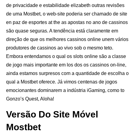
de privacidade e estabilidade elizabeth outras revisões
de uma Mostbet, o web-site poderia ser chamado de site
en paz de esportes at the as apostas no ano de cassinos
são quase seguras. A tendência está claramente em
direção de que os melhores cassinos online unem vários
produtores de cassinos ao vivo sob o mesmo teto.
Embora entendamos o qual os slots online são a classe
de jogo mais importante em los dos os cassinos on-line,
ainda estamos surpresos com a quantidade de escolha o
qual a Mostbet oferece. Já vimos centenas de jogos
emocionantes dominarem a indústria iGaming, como to
Gonzo’s Quest, Aloha!
Versão Do Site Móvel
Mostbet