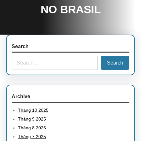
NO BRASIL
Search
S
Search
e
a
r
c
Archive
h
Tháng 10 2025
Tháng 9 2025
Tháng 8 2025
Tháng 7 2025