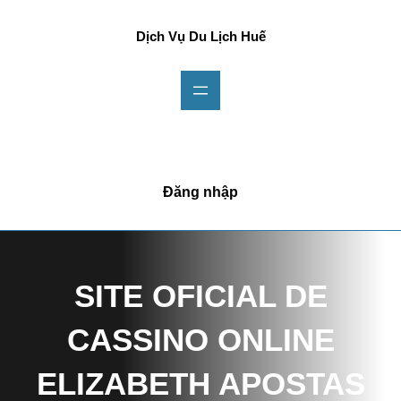
Chuyển
đến
Dịch Vụ Du Lịch Huế
phần
nội
dung
Đăng nhập
SITE OFICIAL DE
CASSINO ONLINE
ELIZABETH APOSTAS