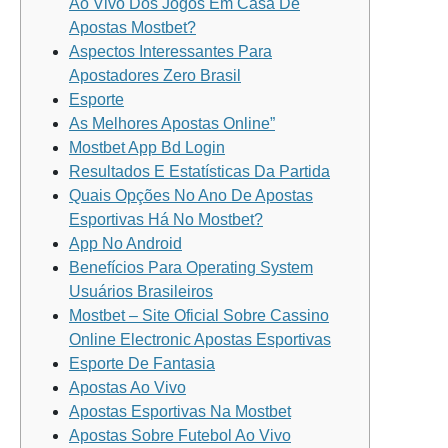
Ao Vivo Dos Jogos Em Casa De
Apostas Mostbet?
Aspectos Interessantes Para
Apostadores Zero Brasil
Esporte
As Melhores Apostas Online”
Mostbet App Bd Login
Resultados E Estatísticas Da Partida
Quais Opções No Ano De Apostas
Esportivas Há No Mostbet?
App No Android
Benefícios Para Operating System
Usuários Brasileiros
Mostbet – Site Oficial Sobre Cassino
Online Electronic Apostas Esportivas
Esporte De Fantasia
Apostas Ao Vivo
Apostas Esportivas Na Mostbet
Apostas Sobre Futebol Ao Vivo