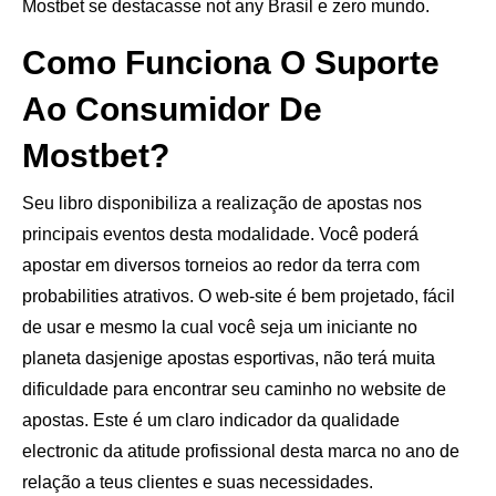
Mostbet se destacasse not any Brasil e zero mundo.
Como Funciona O Suporte
Ao Consumidor De
Mostbet?
Seu libro disponibiliza a realização de apostas nos
principais eventos desta modalidade. Você poderá
apostar em diversos torneios ao redor da terra com
probabilities atrativos. O web-site é bem projetado, fácil
de usar e mesmo la cual você seja um iniciante no
planeta dasjenige apostas esportivas, não terá muita
dificuldade para encontrar seu caminho no website de
apostas. Este é um claro indicador da qualidade
electronic da atitude profissional desta marca no ano de
relação a teus clientes e suas necessidades.