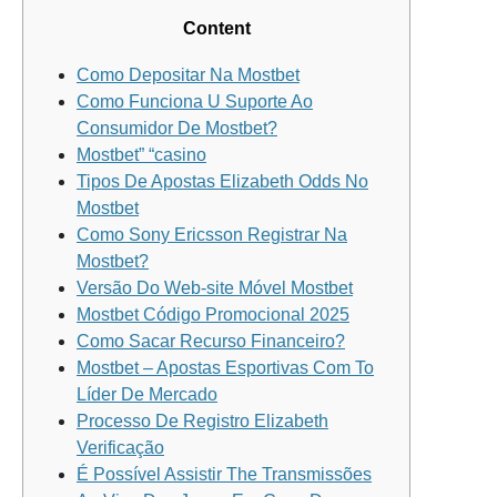
Content
Como Depositar Na Mostbet
Como Funciona U Suporte Ao
Consumidor De Mostbet?
Mostbet” “casino
Tipos De Apostas Elizabeth Odds No
Mostbet
Como Sony Ericsson Registrar Na
Mostbet?
Versão Do Web-site Móvel Mostbet
Mostbet Código Promocional 2025
Como Sacar Recurso Financeiro?
Mostbet – Apostas Esportivas Com To
Líder De Mercado
Processo De Registro Elizabeth
Verificação
É Possível Assistir The Transmissões