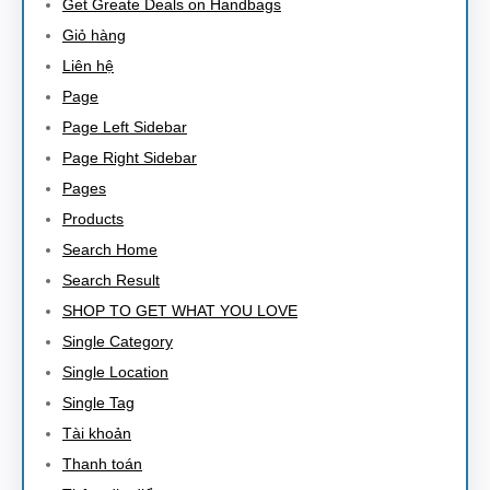
Get Greate Deals on Handbags
Giỏ hàng
Liên hệ
Page
Page Left Sidebar
Page Right Sidebar
Pages
Products
Search Home
Search Result
SHOP TO GET WHAT YOU LOVE
Single Category
Single Location
Single Tag
Tài khoản
Thanh toán