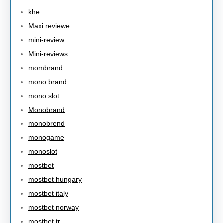
khe
Maxi reviewe
mini-review
Mini-reviews
mombrand
mono brand
mono slot
Monobrand
monobrend
monogame
monoslot
mostbet
mostbet hungary
mostbet italy
mostbet norway
mostbet tr