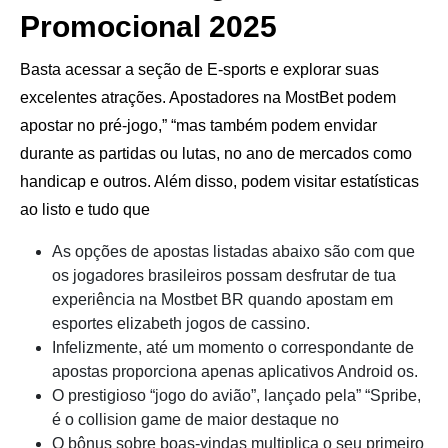
Promocional 2025
Basta acessar a seção de E-sports e explorar suas
excelentes atrações. Apostadores na MostBet podem
apostar no pré-jogo,” “mas também podem envidar
durante as partidas ou lutas, no ano de mercados como
handicap e outros. Além disso, podem visitar estatísticas
ao listo e tudo que
As opções de apostas listadas abaixo são com que
os jogadores brasileiros possam desfrutar de tua
experiência na Mostbet BR quando apostam em
esportes elizabeth jogos de cassino.
Infelizmente, até um momento o correspondante de
apostas proporciona apenas aplicativos Android os.
O prestigioso “jogo do avião”, lançado pela” “Spribe,
é o collision game de maior destaque no
O bônus sobre boas-vindas multiplica o seu primeiro