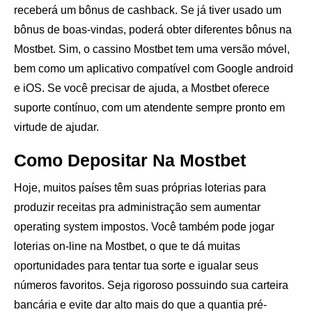
receberá um bônus de cashback. Se já tiver usado um
bônus de boas-vindas, poderá obter diferentes bônus na
Mostbet. Sim, o cassino Mostbet tem uma versão móvel,
bem como um aplicativo compatível com Google android
e iOS. Se você precisar de ajuda, a Mostbet oferece
suporte contínuo, com um atendente sempre pronto em
virtude de ajudar.
Como Depositar Na Mostbet
Hoje, muitos países têm suas próprias loterias para
produzir receitas pra administração sem aumentar
operating system impostos. Você também pode jogar
loterias on-line na Mostbet, o que te dá muitas
oportunidades para tentar tua sorte e igualar seus
números favoritos. Seja rigoroso possuindo sua carteira
bancária e evite dar alto mais do que a quantia pré-