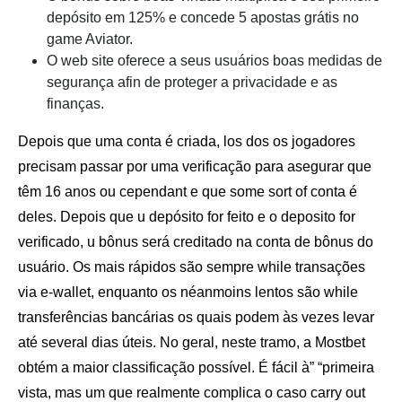
depósito em 125% e concede 5 apostas grátis no
game Aviator.
O web site oferece a seus usuários boas medidas de
segurança afin de proteger a privacidade e as
finanças.
Depois que uma conta é criada, los dos os jogadores
precisam passar por uma verificação para asegurar que
têm 16 anos ou cependant e que some sort of conta é
deles. Depois que u depósito for feito e o deposito for
verificado, u bônus será creditado na conta de bônus do
usuário. Os mais rápidos são sempre while transações
via e-wallet, enquanto os néanmoins lentos são while
transferências bancárias os quais podem às vezes levar
até several dias úteis. No geral, neste tramo, a Mostbet
obtém a maior classificação possível. É fácil à” “primeira
vista, mas um que realmente complica o caso carry out