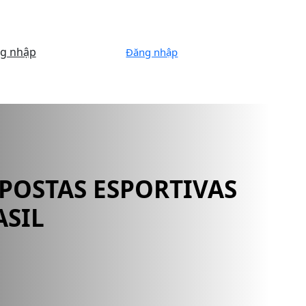
g nhập
Đăng nhập
APOSTAS ESPORTIVAS
ASIL