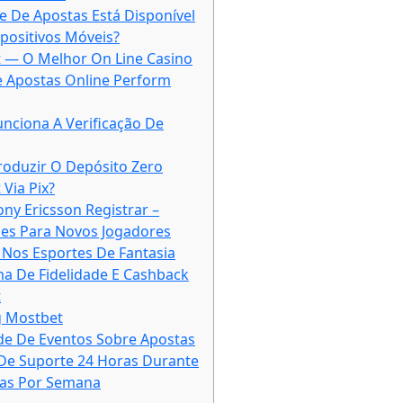
e De Apostas Está Disponível
positivos Móveis?
 — O Melhor On Line Casino
De Apostas Online Perform
nciona A Verificação De
oduzir O Depósito Zero
Via Pix?
ny Ericsson Registrar –
ões Para Novos Jogadores
 Nos Esportes De Fantasia
a De Fidelidade E Cashback
t
 Mostbet
de De Eventos Sobre Apostas
 De Suporte 24 Horas Durante
Dias Por Semana