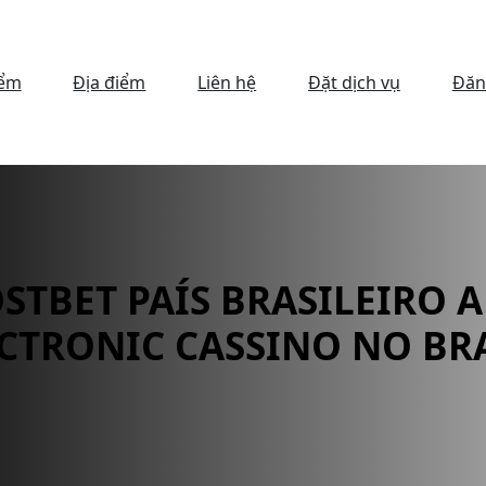
iểm
Địa điểm
Liên hệ
Đặt dịch vụ
Đăn
OSTBET PAÍS BRASILEIRO 
CTRONIC CASSINO NO BR