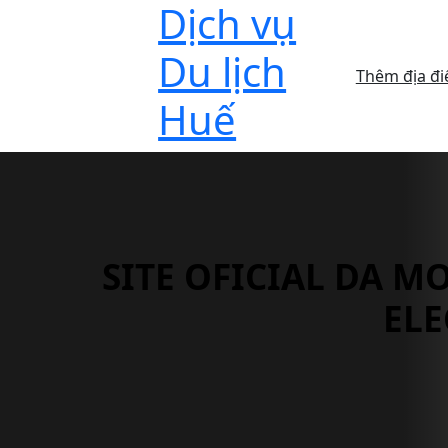
Dịch vụ
Chuyển
đến
Du lịch
phần
Thêm địa đ
nội
Huế
dung
SITE OFICIAL DA M
ELE