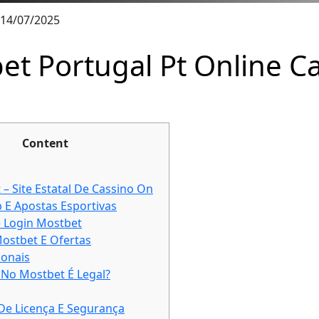
14/07/2025
et Portugal Pt Online Ca
Content
– Site Estatal De Cassino On
 E Apostas Esportivas
e Login Mostbet
ostbet E Ofertas
onais
 No Mostbet É Legal?
 De Licença E Segurança