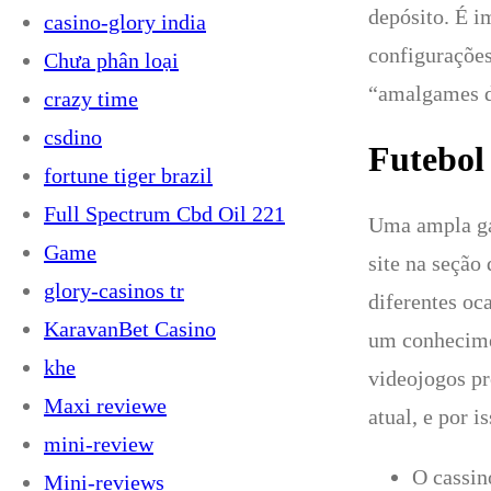
depósito. É i
casino-glory india
configurações
Chưa phân loại
“amalgames 
crazy time
csdino
Futebol
fortune tiger brazil
Full Spectrum Cbd Oil 221
Uma ampla gam
Game
site na seção 
glory-casinos tr
diferentes oc
KaravanBet Casino
um conhecimen
khe
videojogos pr
Maxi reviewe
atual, e por 
mini-review
O cassin
Mini-reviews