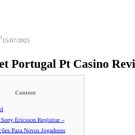
n
15/07/2025
t Portugal Pt Casino Rev
Content
ol
Sony Ericsson Registrar –
uções Para Novos Jogadores