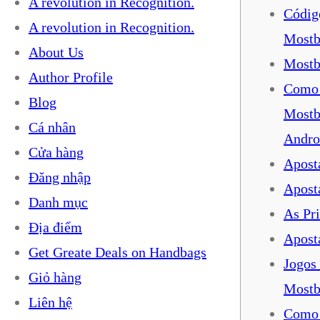
A revolution in Recognition.
Códig
A revolution in Recognition.
Mostb
About Us
Mostb
Author Profile
Como 
Blog
Mostb
Cá nhân
Andro
Cửa hàng
Apost
Đăng nhập
Apost
Danh mục
As Pri
Địa điểm
Apost
Get Greate Deals on Handbags
Jogos
Giỏ hàng
Mostb
Liên hệ
Como 