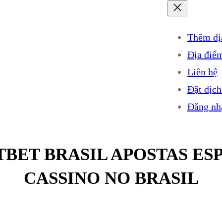
Thêm đị
Địa điể
Liên hệ
Đặt dịch
Đăng nh
TBET BRASIL APOSTAS ES
CASSINO NO BRASIL