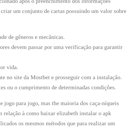
lecionado após o preenchimento dos informações
é criar um conjunto de cartas possuindo um valor sobre
ade de gêneros e mecânicas.
ores devem passar por uma verificação para garantir
or vida.
te no site da Mostbet e prosseguir com a instalação.
etes ou o cumprimento de determinadas condições.
 jogo para jogo, mas the maioria dos caça-níqueis
relação à como baixar elizabeth instalar o apk
aplicados os mesmos métodos que para realizar um