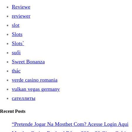
Reviewe
reviewer
slot
Slots
Slots`
suối
Sweet Bonanza
thác
verde casino romania
vulkan vegas germany
сателлиты
Recent Posts
“Pretende Jogar Na Mostbet Com? Acesse Login Aqui