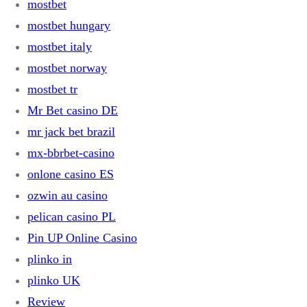
mostbet
mostbet hungary
mostbet italy
mostbet norway
mostbet tr
Mr Bet casino DE
mr jack bet brazil
mx-bbrbet-casino
onlone casino ES
ozwin au casino
pelican casino PL
Pin UP Online Casino
plinko in
plinko UK
Review