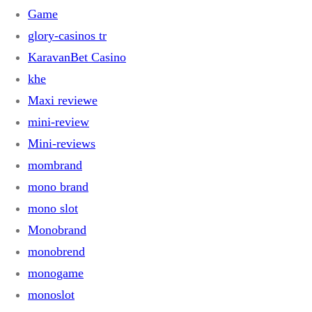
Game
glory-casinos tr
KaravanBet Casino
khe
Maxi reviewe
mini-review
Mini-reviews
mombrand
mono brand
mono slot
Monobrand
monobrend
monogame
monoslot