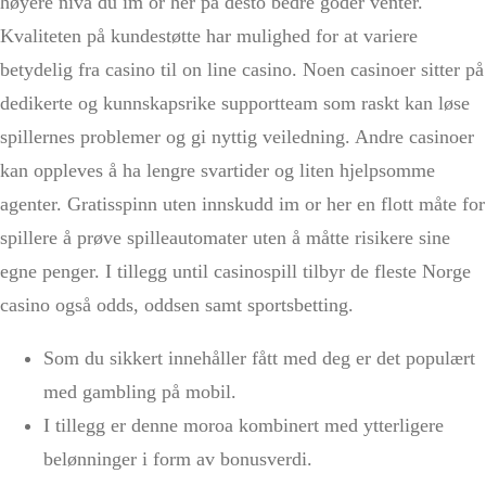
høyere nivå du im or her på desto bedre goder venter.
Kvaliteten på kundestøtte har mulighed for at variere
betydelig fra casino til on line casino. Noen casinoer sitter på
dedikerte og kunnskapsrike supportteam som raskt kan løse
spillernes problemer og gi nyttig veiledning. Andre casinoer
kan oppleves å ha lengre svartider og liten hjelpsomme
agenter. Gratisspinn uten innskudd im or her en flott måte for
spillere å prøve spilleautomater uten å måtte risikere sine
egne penger. I tillegg until casinospill tilbyr de fleste Norge
casino også odds, oddsen samt sportsbetting.
Som du sikkert innehåller fått med deg er det populært
med gambling på mobil.
I tillegg er denne moroa kombinert med ytterligere
belønninger i form av bonusverdi.