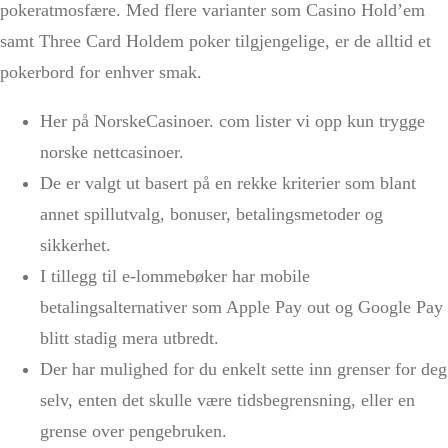
pokeratmosfære. Med flere varianter som Casino Hold’em
samt Three Card Holdem poker tilgjengelige, er de alltid et
pokerbord for enhver smak.
Her på NorskeCasinoer. com lister vi opp kun trygge
norske nettcasinoer.
De er valgt ut basert på en rekke kriterier som blant
annet spillutvalg, bonuser, betalingsmetoder og
sikkerhet.
I tillegg til e-lommebøker har mobile
betalingsalternativer som Apple Pay out og Google Pay
blitt stadig mera utbredt.
Der har mulighed for du enkelt sette inn grenser for deg
selv, enten det skulle være tidsbegrensning, eller en
grense over pengebruken.