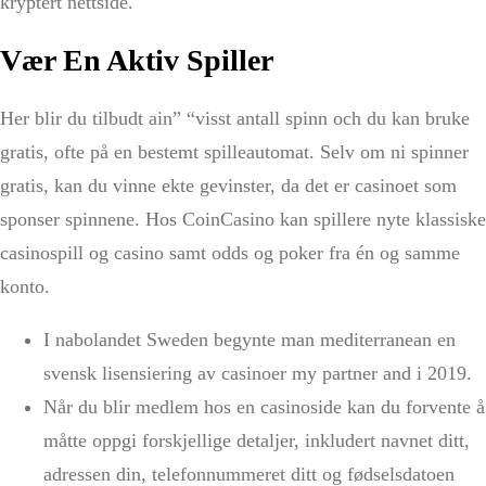
kryptert nettside.
Vær En Aktiv Spiller
Her blir du tilbudt ain” “visst antall spinn och du kan bruke
gratis, ofte på en bestemt spilleautomat. Selv om ni spinner
gratis, kan du vinne ekte gevinster, da det er casinoet som
sponser spinnene. Hos CoinCasino kan spillere nyte klassiske
casinospill og casino samt odds og poker fra én og samme
konto.
I nabolandet Sweden begynte man mediterranean en
svensk lisensiering av casinoer my partner and i 2019.
Når du blir medlem hos en casinoside kan du forvente å
måtte oppgi forskjellige detaljer, inkludert navnet ditt,
adressen din, telefonnummeret ditt og fødselsdatoen