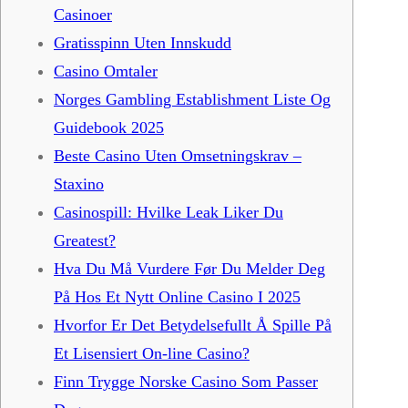
Casinoer
Gratisspinn Uten Innskudd
Casino Omtaler​
Norges Gambling Establishment Liste Og
Guidebook 2025
Beste Casino Uten Omsetningskrav –
Staxino
Casinospill: Hvilke Leak Liker Du
Greatest?
Hva Du Må Vurdere Før Du Melder Deg
På Hos Et Nytt Online Casino I 2025
Hvorfor Er Det Betydelsefullt Å Spille På
Et Lisensiert On-line Casino?
Finn Trygge Norske Casino Som Passer