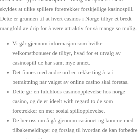
skyldes at ulike spillere foretrekker forskjellige kasinospill.
Dette er grunnen til at hvert casinos i Norge tilbyr et bredt
mangfold av drip for å være attraktiv for så mange so mulig.
Vi går gjennom informasjon som hvilke
velkomstbonuser de tilbyr, hvad for et utvalg av
casinospill de har samt mye annet.
Det finnes med andre ord en rekke ting å ta i
betraktning når valget av online casino skal foretas.
Dette gir en fuldblods casinoopplevelse hos norge
casino, og de er ideelt with regard to de som
foretrekker en mer sosial spillopplevelse.
De ber oss om å gå gjennom casinoet og komme med
tilbakemeldinger og forslag til hvordan de kan forbedre