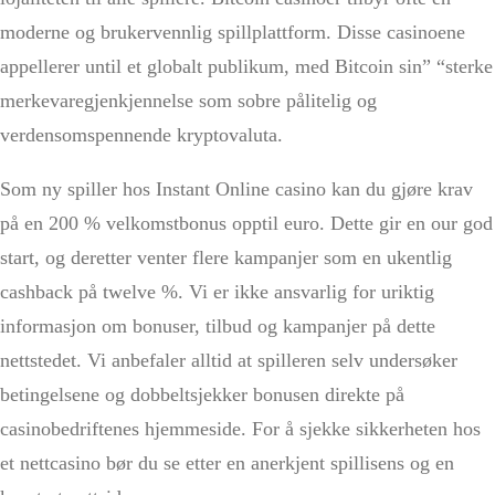
moderne og brukervennlig spillplattform. Disse casinoene
appellerer until et globalt publikum, med Bitcoin sin” “sterke
merkevaregjenkjennelse som sobre pålitelig og
verdensomspennende kryptovaluta.
Som ny spiller hos Instant Online casino kan du gjøre krav
på en 200 % velkomstbonus opptil euro. Dette gir en our god
start, og deretter venter flere kampanjer som en ukentlig
cashback på twelve %. Vi er ikke ansvarlig for uriktig
informasjon om bonuser, tilbud og kampanjer på dette
nettstedet. Vi anbefaler alltid at spilleren selv undersøker
betingelsene og dobbeltsjekker bonusen direkte på
casinobedriftenes hjemmeside. For å sjekke sikkerheten hos
et nettcasino bør du se etter en anerkjent spillisens og en