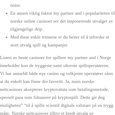
noise.
En annen viktig faktor my partner and i populariteten til
norske online casinoer ser det imponerende utvalget av
tilgjengelige drip.
Med disse enkle trinnene er du heiter til å utforske et
stort utvalg spill og kampanjer.
Listen av beste casinoer for spillere my partner and i Norge
inneholder kun de tryggeste samt sikreste spilloperatørene.
Vi har anmeldt både nye casino og velkjente operatører sånn
at du enkelt kan finne din favoritt. Ja, noen norske
nettcasinoer aksepterer kryptovaluta som betalingsmetode,
spesielt para som fokuserer på kryptospill. Dette gir deg
muligheten” “til å spille scientif digitale valutaer på en trygg
måte. Norske nettcasinoer tilbyr et bredt utvalg av