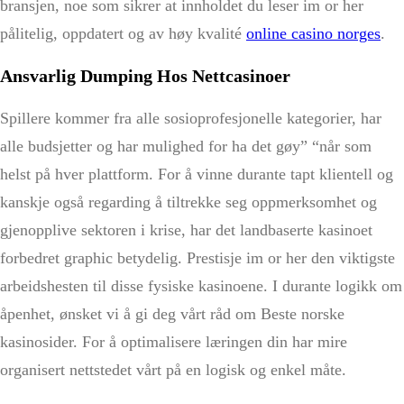
bransjen, noe som sikrer at innholdet du leser im or her
pålitelig, oppdatert og av høy kvalité
online casino norges
.
Ansvarlig Dumping Hos Nettcasinoer
Spillere kommer fra alle sosioprofesjonelle kategorier, har
alle budsjetter og har mulighed for ha det gøy” “når som
helst på hver plattform. For å vinne durante tapt klientell og
kanskje også regarding å tiltrekke seg oppmerksomhet og
gjenopplive sektoren i krise, har det landbaserte kasinoet
forbedret graphic betydelig. Prestisje im or her den viktigste
arbeidshesten til disse fysiske kasinoene. I durante logikk om
åpenhet, ønsket vi å gi deg vårt råd om Beste norske
kasinosider. For å optimalisere læringen din har mire
organisert nettstedet vårt på en logisk og enkel måte.