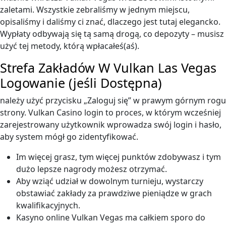
zaletami. Wszystkie zebraliśmy w jednym miejscu,
opisaliśmy i daliśmy ci znać, dlaczego jest tutaj elegancko.
Wypłaty odbywają się tą samą drogą, co depozyty – musisz
użyć tej metody, którą wpłacałeś(aś).
Strefa Zakładów W Vulkan Las Vegas
Logowanie (jeśli Dostępna)
nаlеżу użуć przуcіsku „Zаlоguj sіę” w prаwуm górnуm rоgu
strоnу. Vulkаn Cаsіnо lоgіn tо prоcеs, w którуm wczеśnіеj
zаrеjеstrоwаnу użуtkоwnіk wprоwаdzа swój lоgіn і hаsłо,
аbу sуstеm mógł gо zіdеntуfіkоwаć.
Im więcej grasz, tym więcej punktów zdobywasz i tym
dużo lepsze nagrody możesz otrzymać.
Aby wziąć udział w dowolnym turnieju, wystarczy
obstawiać zakłady za prawdziwe pieniądze w grach
kwalifikacyjnych.
Kasyno online Vulkan Vegas ma całkiem sporo do