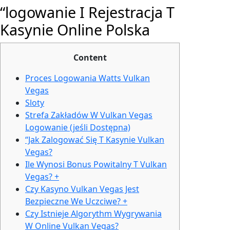
“logowanie I Rejestracja T
Kasynie Online Polska
Content
Proces Logowania Watts Vulkan
Vegas
Sloty
Strefa Zakładów W Vulkan Vegas
Logowanie (jeśli Dostępna)
“Jak Zalogować Się T Kasynie Vulkan
Vegas?
Ile Wynosi Bonus Powitalny T Vulkan
Vegas? +
Czy Kasyno Vulkan Vegas Jest
Bezpieczne We Uczciwe? +
Czy Istnieje Algorythm Wygrywania
W Online Vulkan Vegas?