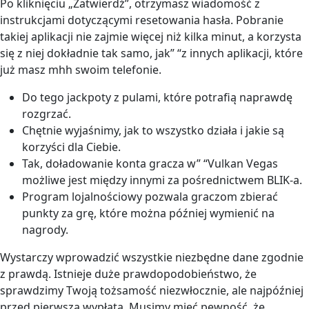
Po kliknięciu „Zatwierdź”, otrzymasz wiadomość z
instrukcjami dotyczącymi resetowania hasła. Pobranie
takiej aplikacji nie zajmie więcej niż kilka minut, a korzysta
się z niej dokładnie tak samo, jak” “z innych aplikacji, które
już masz mhh swoim telefonie.
Do tego jackpoty z pulami, które potrafią naprawdę
rozgrzać.
Chętnie wyjaśnimy, jak to wszystko działa i jakie są
korzyści dla Ciebie.
Tak, doładowanie konta gracza w” “Vulkan Vegas
możliwe jest między innymi za pośrednictwem BLIK-a.
Program lojalnościowy pozwala graczom zbierać
punkty za grę, które można później wymienić na
nagrody.
Wystarczy wprowadzić wszystkie niezbędne dane zgodnie
z prawdą. Istnieje duże prawdopodobieństwo, że
sprawdzimy Twoją tożsamość niezwłocznie, ale najpóźniej
przed pierwszą wypłatą. Musimy mieć pewność, że