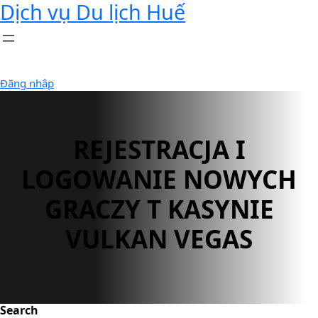
Dịch vụ Du lịch Huế
Chuyển
đến
phần
nội
dung
Đăng nhập
REJESTRACJA I
LOGOWANIE NOWYCH
GRACZY T KASYNIE
VULKAN VEGAS
Search