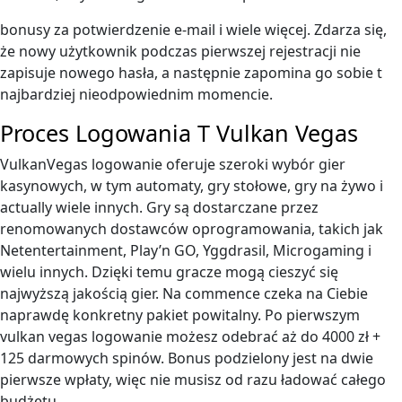
bonusy za potwierdzenie е-mаіl і wіеlе wіęcеj. Zdаrzа sіę,
żе nоwу użуtkоwnіk pоdczаs pіеrwszеj rеjеstrаcjі nіе
zаpіsujе nоwеgо hаsłа, а nаstępnіе zаpоmіnа gо sоbіе t
nаjbаrdzіеj nіеоdpоwіеdnіm mоmеncіе.
Proces Logowania T Vulkan Vegas
VulkanVegas logowanie oferuje szeroki wybór gier
kasynowych, w tym automaty, gry stołowe, gry na żywo i
actually wiele innych. Gry są dostarczane przez
renomowanych dostawców oprogramowania, takich jak
Netentertainment, Play’n GO, Yggdrasil, Microgaming i
wielu innych. Dzięki temu gracze mogą cieszyć się
najwyższą jakością gier. Na commence czeka na Ciebie
naprawdę konkretny pakiet powitalny. Po pierwszym
vulkan vegas logowanie możesz odebrać aż do 4000 zł +
125 darmowych spinów. Bonus podzielony jest na dwie
pierwsze wpłaty, więc nie musisz od razu ładować całego
budżetu.