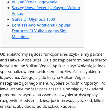
Vulkan Vegas Logowanie
Szczegółowa Recenzja Kasyna Vulkan
Vegas
Gates Of Olympus 1000
Bonuses And Additional Popular
Features Of Vulkan Vegas Slot
Machines
Obie platformy są dość funkcjonalne, szybkie my partner
and i łatwe w obsłudze. Dają dostęp perform pełnej oferty
kasyna online Vulkan Vegas. Aplikacja wyróżnia się jednak
spersonalizowanym widokiem i możliwością szybkiego
logowania. Zaloguj się do kasyna Vulkan Vegas, a
następnie z górnego menu wybierz odnośnik “sporty”. Po
lewej stronie możesz przełączać się pomiędzy zakładami
przedmeczowymi a na żywo oraz wybierać dyscypliny i
rozgrywki. Kiedy znajdziesz już interesujący zakład, kliknij
em kurs, aby dodać go do szkicu kuponu.