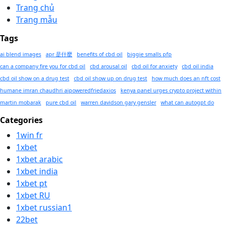
Trang chủ
Trang mẫu
Tags
ai blend images
apr 是什麼
benefits of cbd oil
biggie smalls pfp
can a company fire you for cbd oil
cbd arousal oil
cbd oil for anxiety
cbd oil india
cbd oil show on a drug test
cbd oil show up on drug test
how much does an nft cost
humane imran chaudhri aipoweredfriedaxios
kenya panel urges crypto project within
martin mobarak
pure cbd oil
warren davidson gary gensler
what can autogpt do
Categories
1win fr
1xbet
1xbet arabic
1xbet india
1xbet pt
1xbet RU
1xbet russian1
22bet