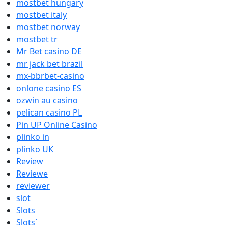
mostbet hungary
mostbet italy
mostbet norway
mostbet tr
Mr Bet casino DE
mr jack bet brazil
mx-bbrbet-casino
onlone casino ES
ozwin au casino
pelican casino PL
Pin UP Online Casino
plinko in
plinko UK
Review
Reviewe
reviewer
slot
Slots
Slots`