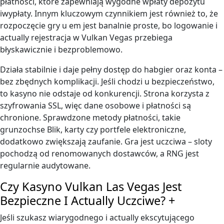
płatności, które zapewniają wygodne wpłaty depozytu
iwypłaty. Innym kluczowym czynnikiem jest również to, że
rozpoczęcie gry u em jest banalnie proste, bo logowanie i
actually rejestracja w Vulkan Vegas przebiega
błyskawicznie i bezproblemowo.
Działa stabilnie i daje pełny dostęp do habgier oraz konta –
bez zbędnych komplikacji. Jeśli chodzi u bezpieczeństwo,
to kasyno nie odstaje od konkurencji. Strona korzysta z
szyfrowania SSL, więc dane osobowe i płatności są
chronione. Sprawdzone metody płatności, takie
grunzochse Blik, karty czy portfele elektroniczne,
dodatkowo zwiększają zaufanie. Gra jest uczciwa – sloty
pochodzą od renomowanych dostawców, a RNG jest
regularnie audytowane.
Czy Kasyno Vulkan Las Vegas Jest
Bezpieczne I Actually Uczciwe? +
Jeśli szukasz wiarygodnego i actually ekscytującego