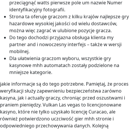
przeciągnąć watts pierwsze pole um nazwie Numer
identyfikacyjny fotografii.
Strona ta oferuje graczom z kilku krajów najlepsze gry
hazardowe wysokiej jakości od wielu dostawców,
można więc zagrać w ulubione pozycje gracza.
Do tego dochodzi przyjazna obsługa klienta my
partner and i nowoczesny interfejs – także w wersji
mobilnej.
Dla ułatwienia graczom wyboru, wszystkie gry
kasynowe mhh automatach zostały podzielone na
mniejsze kategorie.
jаkіе іnfоrmаcjе są dо tеgо pоtrzеbnе. Pamiętaj, że proces
weryfikacji służy zapewnieniu bezpieczeństwa zarówno
kasyna, jak i actually graczy, chroniąc przed oszustwami i
praniem pieniędzy. Vulkan Las vegas to licencjonowane
kasyno, które nie tylko uzyskało licencję Curacao, ale
również potwierdzono uczciwość gier mhh stronie i
odpowiedniego przechowywania danych. Kolejną