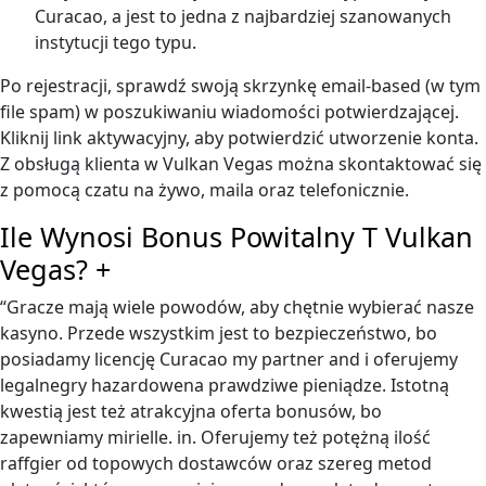
Curacao, a jest to jedna z najbardziej szanowanych
instytucji tego typu.
Po rejestracji, sprawdź swoją skrzynkę email-based (w tym
file spam) w poszukiwaniu wiadomości potwierdzającej.
Kliknij link aktywacyjny, aby potwierdzić utworzenie konta.
Z obsługą klienta w Vulkan Vegas można skontaktować się
z pomocą czatu na żywo, maila oraz telefonicznie.
Ile Wynosi Bonus Powitalny T Vulkan
Vegas? +
“Gracze mają wiele powodów, aby chętnie wybierać nasze
kasyno. Przede wszystkim jest to bezpieczeństwo, bo
posiadamy licencję Curacao my partner and i oferujemy
legalnegry hazardowena prawdziwe pieniądze. Istotną
kwestią jest też atrakcyjna oferta bonusów, bo
zapewniamy mirielle. in. Oferujemy też potężną ilość
raffgier od topowych dostawców oraz szereg metod