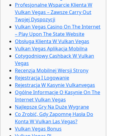
Profesjonalne Wsparcie Klienta W
Vulkan Vegas – Zawsze Carry Out
Twojej Dyspozycji
Vulkan Vegas Casino On The Internet
– Play Upon The State Website
Obsługa Klienta W Vulkan Vegas
Vulkan Vegas Aplikacja Mobilna
Cotygodniowy Cashback W Vulkan
Vegas
Recenzja Mobilnej Wersji Strony
Rejestracja I Logowanie
Rejestracja W Kasynie Vulkanvegas
Ogólne Informacje O Kasynie On The
Internet Vulkan Vegas
Najlepsze Gry Na Duże Wygrane
Co Zrobić, Gdy Zapomnę Hasła Do
Konta W Vulkan Las Vegas?
Vulkan Vegas Bonus