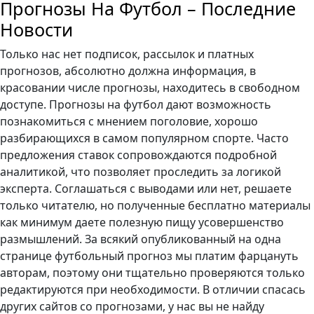
Прогнозы На Футбол – Последние
Новости
Только нас нет подписок, рассылок и платных
прогнозов, абсолютно должна информация, в
красовании числе прогнозы, находитесь в свободном
доступе. Прогнозы на футбол дают возможность
познакомиться с мнением поголовие, хорошо
разбирающихся в самом популярном спорте. Часто
предложения ставок сопровождаются подробной
аналитикой, что позволяет проследить за логикой
эксперта. Соглашаться с выводами или нет, решаете
только читателю, но полученные бесплатно материалы
как минимум даете полезную пищу усовершенство
размышлений. За всякий опубликованный на одна
странице футбольный прогноз мы платим фарцануть
авторам, поэтому они тщательно проверяются только
редактируются при необходимости. В отличии спасась
других сайтов со прогнозами, у нас вы не найду