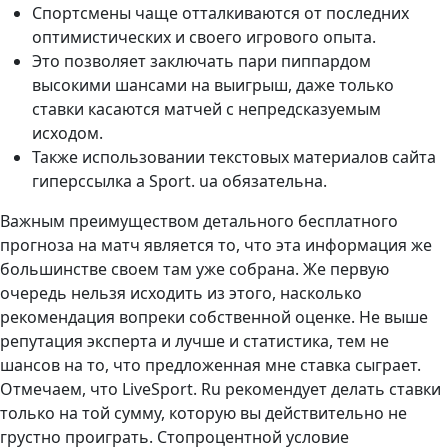
Спортсмены чаще отталкиваются от последних
оптимистических и своего игрового опыта.
Это позволяет заключать пари пиппардом
высокими шансами на выигрыш, даже только
ставки касаются матчей с непредсказуемым
исходом.
Также использовании текстовых материалов сайта
гиперссылка а Sport. ua обязательна.
Важным преимуществом детального бесплатного
прогноза на матч является то, что эта информация же
большинстве своем там уже собрана. Же первую
очередь нельзя исходить из этого, насколько
рекомендация вопреки собственной оценке. Не выше
репутация эксперта и лучше и статистика, тем не
шансов на то, что предложенная мне ставка сыграет.
Отмечаем, что LiveSport. Ru рекомендует делать ставки
только на той сумму, которую вы действительно не
грустно проиграть. Стопроцентной условие