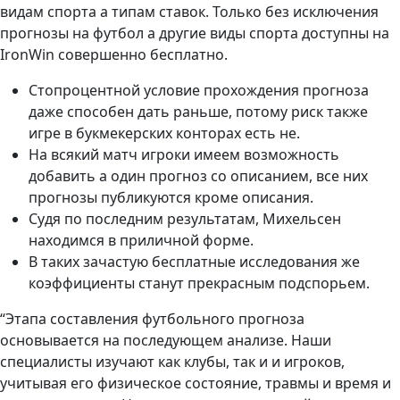
видам спорта а типам ставок. Только без исключения
прогнозы на футбол а другие виды спорта доступны на
IronWin совершенно бесплатно.
Стопроцентной условие прохождения прогноза
даже способен дать раньше, потому риск также
игре в букмекерских конторах есть не.
На всякий матч игроки имеем возможность
добавить а один прогноз со описанием, все них
прогнозы публикуются кроме описания.
Судя по последним результатам, Михельсен
находимся в приличной форме.
В таких зачастую бесплатные исследования же
коэффициенты станут прекрасным подспорьем.
“Этапа составления футбольного прогноза
основывается на последующем анализе. Наши
специалисты изучают как клубы, так и и игроков,
учитывая его физическое состояние, травмы и время и