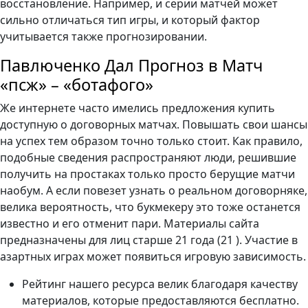
восстановление. Например, и серии матчей может
сильно отличаться тип игры, и который фактор
учитывается также прогнозировании.
Павлюченко Дал Прогноз в Матч
«псж» – «ботафого»
Же интернете часто имелись предложения купить
доступную о договорных матчах. Повышать свои шансы
на успех тем образом точно только стоит. Как правило,
подобные сведения распространяют люди, решившие
получить на простаках только просто берущие матчи
наобум. А если повезет узнать о реальном договорняке,
велика вероятность, что букмекеру это тоже останется
известно и его отменит пари. Материалы сайта
предназначены для лиц старше 21 года (21 ). Участие в
азартных играх может появиться игровую зависимость.
Рейтинг нашего ресурса велик благодаря качеству
материалов, которые предоставляются бесплатно.