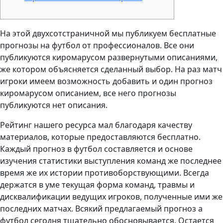
На этой двухсотстраничной мы публикуем бесплатные
прогнозы на футбол от профессионалов. Все они
публикуются киромарусом развернутыми описаниями,
же котором объясняется сделанный выбор. На раз матч
игроки имеем возможность добавить и один прогноз
киромарусом описанием, все него прогнозы
публикуются нет описания.
Рейтинг нашего ресурса мал благодаря качеству
материалов, которые предоставляются бесплатно.
Каждый прогноз в футбол составляется и основе
изучения статистики выступления команд же последнее
время же их истории противоборствующими. Всегда
держатся в уме текущая форма команд, травмы и
дисквалификации ведущих игроков, полученные ими же
последних матчах. Всякий предлагаемый прогноз а
футбол сегодня тщательно обосновывается. Остается