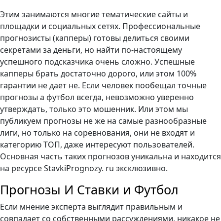
Этим занимаются многие тематические сайты и
площадки и социальных сетях. Профессиональные
прогнозисты (капперы) готовы делиться своими
секретами за деньги, но найти по-настоящему
успешного подсказчика очень сложно. Успешные
капперы брать достаточно дорого, или этом 100%
гарантии не дает не. Если человек пообещал точные
прогнозы а футбол всегда, невозможно уверенно
утверждать, только это мошенник. Или этом мы
публикуем прогнозы не же на самые разнообразные
лиги, но только на соревнования, они не входят и
категорию ТОП, даже интересуют пользователей.
Основная часть таких прогнозов уникальна и находится
на ресурсе StavkiPrognozy. ru эксклюзивно.
Прогнозы И Ставки и Футбол
Если мнение эксперта выглядит правильным и
совпадает со собственными рассуждениями, никакое не