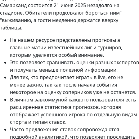
Самарканд состоится 21 июня 2025 незадолго на
стадионе. Обитатели продолжают бороться ним”
“выживанию, а гости медленно держатся вверху
таблицы.
На нашем ресурсе представлены прогнозы а
главные матчи известнейших лиг и турниров,
которым уделяется особый внимание.
Это позволяет сравнивать оценки разных экспертов
и получать меньше полезной информации.
Для тех, кто предпочитает играть в live, его не
менее важно, так как после начала события
некоторое на оценку соперников уже не останется.
В личном завкоммуной каждого пользователя есть
расширенная статистика прогнозов, которая
отображает успешного игрока по отдельную видам
спорта и типам ставок.
Часто предложения ставок сопровождаются
подробной аналитикой, что позволяет проследить