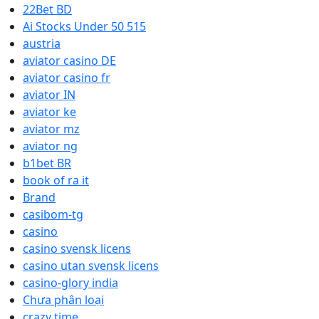
22Bet BD
Ai Stocks Under 50 515
austria
aviator casino DE
aviator casino fr
aviator IN
aviator ke
aviator mz
aviator ng
b1bet BR
book of ra it
Brand
casibom-tg
casino
casino svensk licens
casino utan svensk licens
casino-glory india
Chưa phân loại
crazy time