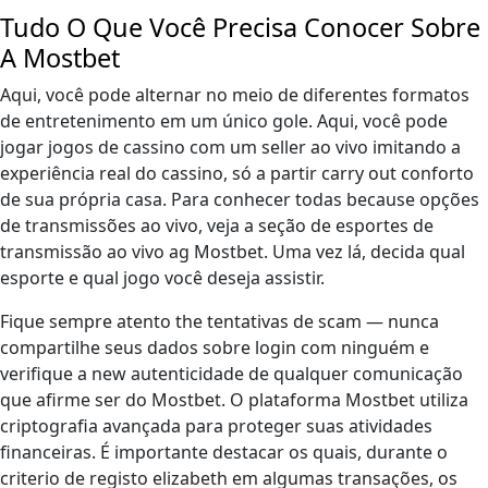
Tudo O Que Você Precisa Conocer Sobre
A Mostbet
Aqui, você pode alternar no meio de diferentes formatos
de entretenimento em um único gole. Aqui, você pode
jogar jogos de cassino com um seller ao vivo imitando a
experiência real do cassino, só a partir carry out conforto
de sua própria casa. Para conhecer todas because opções
de transmissões ao vivo, veja a seção de esportes de
transmissão ao vivo ag Mostbet. Uma vez lá, decida qual
esporte e qual jogo você deseja assistir.
Fique sempre atento the tentativas de scam — nunca
compartilhe seus dados sobre login com ninguém e
verifique a new autenticidade de qualquer comunicação
que afirme ser do Mostbet. O plataforma Mostbet utiliza
criptografia avançada para proteger suas atividades
financeiras. É importante destacar os quais, durante o
criterio de registo elizabeth em algumas transações, os