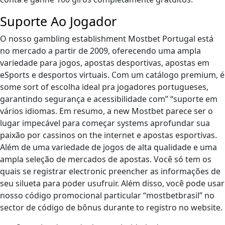
Suporte Ao Jogador
O nosso gambling establishment Mostbet Portugal está
no mercado a partir de 2009, oferecendo uma ampla
variedade para jogos, apostas desportivas, apostas em
eSports e desportos virtuais. Com um catálogo premium, é
some sort of escolha ideal pra jogadores portugueses,
garantindo segurança e acessibilidade com” “suporte em
vários idiomas. Em resumo, a new Mostbet parece ser o
lugar impecável para começar systems aprofundar sua
paixão por cassinos on the internet e apostas esportivas.
Além de uma variedade de jogos de alta qualidade e uma
ampla seleção de mercados de apostas. Você só tem os
quais se registrar electronic preencher as informações de
seu silueta para poder usufruir. Além disso, você pode usar
nosso código promocional particular “mostbetbrasil” no
sector de código de bônus durante to registro no website.