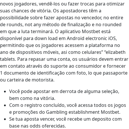
novos jogadores, vendê-los ou fazer trocas para otimizar
suas chances de vitória. Os apostadores têm a
possibilidade sobre fazer apostas no vencedor, no entire
de rounds, not any método de finalização e no rounded
em que a luta terminará. O aplicativo Mostbet está
disponível para down load em Android electronic iOS,
permitindo que os jogadores acessem a plataforma no
ano de dispositivos móveis, asi como celulares” “elizabeth
tablets. Para repasar uma conta, os usuários devem entrar
em contato através do suporte ao consumidor e fornecer
1 documento de identificação com foto, lo que passaporte
ou carteira de motorista.
Você pode apostar em derrota de alguma seleção,
bem como na vitória.
Com o registro concluído, você acessa todos os jogos
e promoções do Gambling establishment Mostbet.
Se tua aposta vencer, você recebe um deposito com
base nas odds oferecidas.