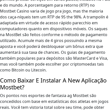
e do mundo. A porcentagem para retorno (RTP) no
Mostbet Casino varia de jogo pra jogo, mas the maioria
dos caça-níqueis tem um RTP de 95 the 98%. A trampolín é
adaptada em virtude de acesso rápido parecchio em
computadores quanto em dispositivos móveis. Os saques
na MostBet são feitos conforme o método de pagamento
utilizado. Acumule mais de 4 giros possuindo a mesma
aposta e você poderá desbloquear um bônus extra que
aumentará sua taxa de chances. Os guias de pagamento
também populares para depósitos são MasterCard e Visa,
mas você também pode escolher por criptomoedas tais
como Bitcoin ou Litecoin.
Como Baixar E Instalar A New Aplicação
Mostbet?
Os pontos nos esportes de fantasia ag Mostbet são
concedidos com base em estatísticas dos atletas em jogos
reais. Você tem vistoria total sobre seu time, pode obter