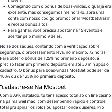
móveis.
Começando com o bônus de boas-vindas, o qual já era
excelente, mas conseguimos melhorá-lo, abra uma
conta com nosso código promocional “MostbetBrasil”
e receba bônus altos.
Para ganhar, você precisa apostar na 15 eventos e
acertar pelo minimo 9 deles.
No se dos saques, contando com a verificação sobre
segurança, o processamento leva, no máximo, 72 horas.
Para obter o bônus de 125% no primeiro depósito, é
preciso fazer um primeiro depósito em até 30 min após o
cadastro. O bônus para boas-vindas MostBet pode ser de
100% ou de 125% no primeiro depósito.
“cadastre-se Na Mostbet
Com o APK instalado, tu tens acesso total ao on line casino
na palma weil mão, com desempenho rápido e controle
total pra spinar os rolos ou apostar onde quiseres. Pro