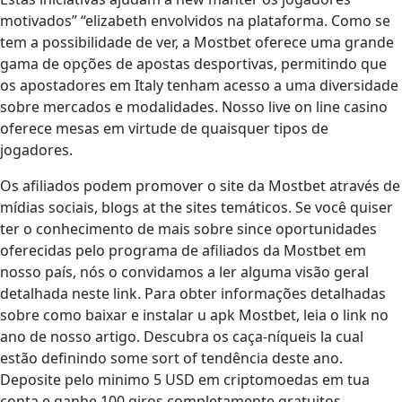
motivados” “elizabeth envolvidos na plataforma. Como se
tem a possibilidade de ver, a Mostbet oferece uma grande
gama de opções de apostas desportivas, permitindo que
os apostadores em Italy tenham acesso a uma diversidade
sobre mercados e modalidades. Nosso live on line casino
oferece mesas em virtude de quaisquer tipos de
jogadores.
Os afiliados podem promover o site da Mostbet através de
mídias sociais, blogs at the sites temáticos. Se você quiser
ter o conhecimento de mais sobre since oportunidades
oferecidas pelo programa de afiliados da Mostbet em
nosso país, nós o convidamos a ler alguma visão geral
detalhada neste link. Para obter informações detalhadas
sobre como baixar e instalar u apk Mostbet, leia o link no
ano de nosso artigo. Descubra os caça-níqueis la cual
estão definindo some sort of tendência deste ano.
Deposite pelo minimo 5 USD em criptomoedas em tua
conta e ganhe 100 giros completamente gratuitos.