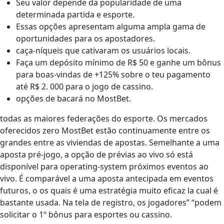
Seu valor depende da popularidade de uma
determinada partida e esporte.
Essas opções apresentam alguma ampla gama de
oportunidades para os apostadores.
caça-níqueis que cativaram os usuários locais.
Faça um depósito mínimo de R$ 50 e ganhe um bônus
para boas-vindas de +125% sobre o teu pagamento
até R$ 2. 000 para o jogo de cassino.
opções de bacará no MostBet.
todas as maiores federações do esporte. Os mercados
oferecidos zero MostBet estão continuamente entre os
grandes entre as viviendas de apostas. Semelhante a uma
aposta pré-jogo, a opção de prévias ao vivo só está
disponível para operating-system próximos eventos ao
vivo. É comparável a uma aposta antecipada em eventos
futuros, o os quais é uma estratégia muito eficaz la cual é
bastante usada. Na tela de registro, os jogadores” “podem
solicitar o 1º bônus para esportes ou cassino.