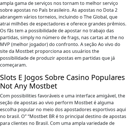
ampla gama de serviços nos tornam to melhor serviço
sobre apostas no País brasileiro. As apostas no Dota 2
abrangem vários torneios, incluindo o The Global, que
atrai milhões de espectadores e oferece grandes prêmios.
Os fãs tem a possibilidade de apostar no trabajo das
partidas, simply no número de frags, nas cartas at the no
MVP (melhor jogador) do confronto. A seção Ao vivo do
site da Mostbet proporciona aos usuários the
possibilidade de produzir apostas em partidas que já
começaram.
Slots E Jogos Sobre Casino Populares
Not Any Mostbet
Com possibilities favoráveis e uma interface amigável, the
seção de apostas ao vivo perform Mostbet é alguma
escolha popular no meio dos apostadores esportivos aqui
no brasil. O” “Mostbet BR é to principal destino de apostas
para clientes no Brasil. Com uma ampla variedade de