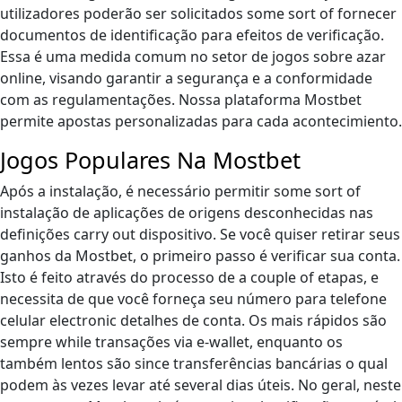
utilizadores poderão ser solicitados some sort of fornecer
documentos de identificação para efeitos de verificação.
Essa é uma medida comum no setor de jogos sobre azar
online, visando garantir a segurança e a conformidade
com as regulamentações. Nossa plataforma Mostbet
permite apostas personalizadas para cada acontecimiento.
Jogos Populares Na Mostbet
Após a instalação, é necessário permitir some sort of
instalação de aplicações de origens desconhecidas nas
definições carry out dispositivo. Se você quiser retirar seus
ganhos da Mostbet, o primeiro passo é verificar sua conta.
Isto é feito através do processo de a couple of etapas, e
necessita de que você forneça seu número para telefone
celular electronic detalhes de conta. Os mais rápidos são
sempre while transações via e-wallet, enquanto os
também lentos são since transferências bancárias o qual
podem às vezes levar até several dias úteis. No geral, neste