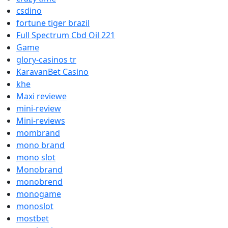
csdino
fortune tiger brazil
Full Spectrum Cbd Oil 221
Game
glory-casinos tr
KaravanBet Casino
khe
Maxi reviewe
mini-review
Mini-reviews
mombrand
mono brand
mono slot
Monobrand
monobrend
monogame
monoslot
mostbet