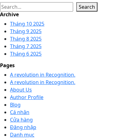
S
Search
e
Archive
a
Tháng 10 2025
r
Tháng 9 2025
c
Tháng 8 2025
h
Tháng 7 2025
Tháng 6 2025
Pages
A revolution in Recognition.
A revolution in Recognition.
About Us
Author Profile
Blog
Cá nhân
Cửa hàng
Đăng nhập
Danh mục