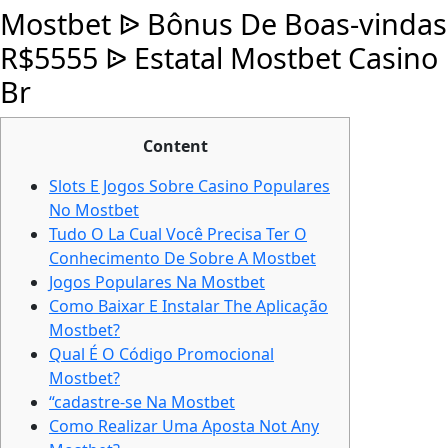
Mostbet ᐉ Bônus De Boas-vindas
R$5555 ᐉ Estatal Mostbet Casino
Br
Content
Slots E Jogos Sobre Casino Populares
No Mostbet
Tudo O La Cual Você Precisa Ter O
Conhecimento De Sobre A Mostbet
Jogos Populares Na Mostbet
Como Baixar E Instalar The Aplicação
Mostbet?
Qual É O Código Promocional
Mostbet?
“cadastre-se Na Mostbet
Como Realizar Uma Aposta Not Any