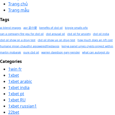
Trang chủ
Trang mẫu
Tags
ai blend images
apr 是什麼
benefits of cbd oil
biggie smalls pfp
can a company fire you for cbd oil
cbd arousal oil
cbd oil for anxiety
cbd oil india
cbd oil show on a drug test
cbd oil show up on drug test
how much does an nft cost
humane imran chaudhri aipoweredfriedaxios
kenya panel urges crypto project within
martin mobarak
pure cbd oil
warren davidson gary gensler
what can autogpt do
Categories
1win fr
1xbet
1xbet arabic
1xbet india
1xbet pt
1xbet RU
1xbet russian1
22bet