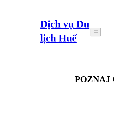
Chuyển
đến
Dịch vụ Du
phần
nội
lịch Huế
dung
POZNAJ 