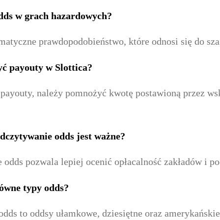
odds w grach hazardowych?
matyczne prawdopodobieństwo, które odnosi się do sza
yć payouty w Slottica?
 payouty, należy pomnożyć kwotę postawioną przez ws
odczytywanie odds jest ważne?
 odds pozwala lepiej ocenić opłacalność zakładów i p
główne typy odds?
odds to oddsy ułamkowe, dziesiętne oraz amerykańskie