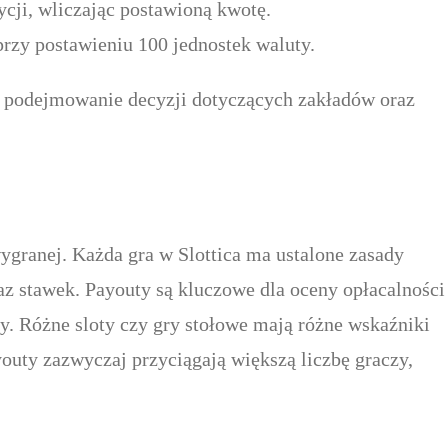
ycji, wliczając postawioną kwotę.
rzy postawieniu 100 jednostek waluty.
e podejmowanie decyzji dotyczących zakładów oraz
ygranej. Każda gra w Slottica ma ustalone zasady
raz stawek. Payouty są kluczowe dla oceny opłacalności
y. Różne sloty czy gry stołowe mają różne wskaźniki
outy zazwyczaj przyciągają większą liczbę graczy,