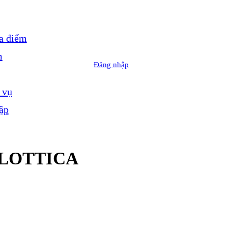
a điểm
m
Đăng nhập
 vụ
ập
SLOTTICA