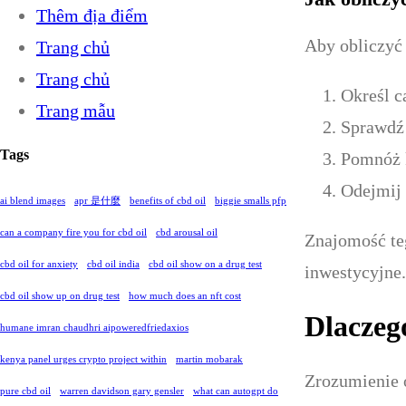
Thêm địa điểm
Aby obliczyć
Trang chủ
Trang chủ
Określ c
Trang mẫu
Sprawdź 
Tags
Pomnóż k
Odejmij 
ai blend images
apr 是什麼
benefits of cbd oil
biggie smalls pfp
can a company fire you for cbd oil
cbd arousal oil
Znajomość te
cbd oil for anxiety
cbd oil india
cbd oil show on a drug test
inwestycyjne.
cbd oil show up on drug test
how much does an nft cost
Dlaczeg
humane imran chaudhri aipoweredfriedaxios
kenya panel urges crypto project within
martin mobarak
Zrozumienie o
pure cbd oil
warren davidson gary gensler
what can autogpt do