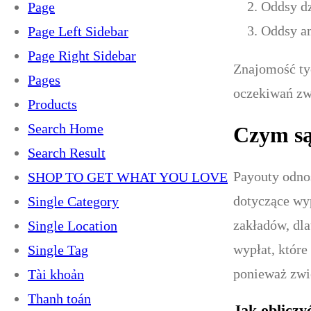
Oddsy dz
Page
Oddsy am
Page Left Sidebar
Page Right Sidebar
Znajomość ty
Pages
oczekiwań zw
Products
Search Home
Czym są 
Search Result
Payouty odnos
SHOP TO GET WHAT YOU LOVE
dotyczące wyp
Single Category
zakładów, dla
Single Location
wypłat, które
Single Tag
ponieważ zwi
Tài khoản
Thanh toán
Jak obliczy