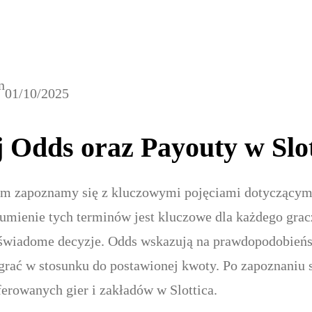
n
01/10/2025
 Odds oraz Payouty w Slot
ym zapoznamy się z kluczowymi pojęciami dotyczącymi 
zumienie tych terminów jest kluczowe dla każdego gra
wiadome decyzje. Odds wskazują na prawdopodobieństw
rać w stosunku do postawionej kwoty. Po zapoznaniu s
ferowanych gier i zakładów w Slottica.