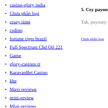
casino-glory india
5. Czy payout
Chưa phân loại
crazy time
Tak, payouty 
csdino
fortune tiger brazil
Chưa phân loại
Full Spectrum Cbd Oil 221
Game
glory-casinos tr
KaravanBet Casino
khe
Maxi reviewe
mini-review
Mini-reviews