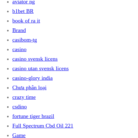
aviator ng
b1bet BR
book of ra it
Brand
casibom-tg
casino
casino svensk licens
casino utan svensk licens
casino-glory india
Chưa phân loại
crazy time
csdino
fortune tiger brazil
Full Spectrum Cbd Oil 221
Game