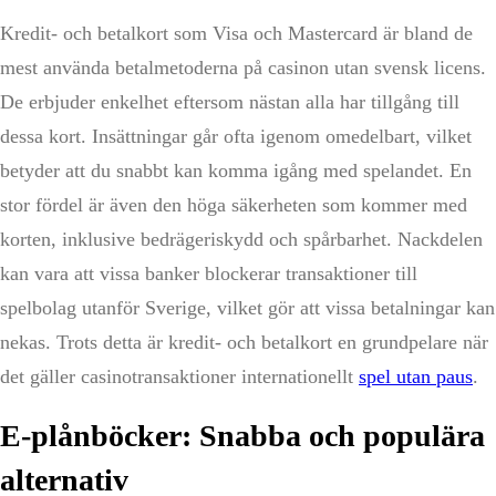
Kredit- och betalkort som Visa och Mastercard är bland de
mest använda betalmetoderna på casinon utan svensk licens.
De erbjuder enkelhet eftersom nästan alla har tillgång till
dessa kort. Insättningar går ofta igenom omedelbart, vilket
betyder att du snabbt kan komma igång med spelandet. En
stor fördel är även den höga säkerheten som kommer med
korten, inklusive bedrägeriskydd och spårbarhet. Nackdelen
kan vara att vissa banker blockerar transaktioner till
spelbolag utanför Sverige, vilket gör att vissa betalningar kan
nekas. Trots detta är kredit- och betalkort en grundpelare när
det gäller casinotransaktioner internationellt
spel utan paus
.
E-plånböcker: Snabba och populära
alternativ