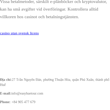
Vissa betalmetoder, särskilt e-plånböcker och kryptovalutor,
kan ha små avgifter vid överföringar. Kontrollera alltid
villkoren hos casinot och betalningstjänsten.
casino utan svensk licens
CTY TNHH MTV DL LÊ GIA
Địa chỉ:
27 Trần Nguyên Đán, phường Thuận Hòa, quận Phú Xuân, thành phố
Huế
E-mail:
info@easyhuetour.com
Phone:
+84 905 477 679