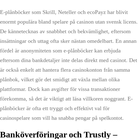
E-plånböcker som Skrill, Neteller och ecoPayz har blivit
enormt populära bland spelare på casinon utan svensk licens.
De kännetecknas av snabbhet och bekvämlighet, eftersom
insättningar och uttag ofta sker nästan omedelbart. En annan
fördel är anonymiteten som e-plånböcker kan erbjuda
eftersom dina bankdetaljer inte delas direkt med casinot. Det
är också enkelt att hantera flera casinokonton från samma
plånbok, vilket gör det smidigt att växla mellan olika
plattformar. Dock kan avgifter för vissa transaktioner
förekomma, så det är viktigt att läsa villkoren noggrant. E-
plånböcker är ofta ett tryggt och effektivt val för
casinospelare som vill ha snabba pengar på spelkontot.
Banköverföringar och Trustly –