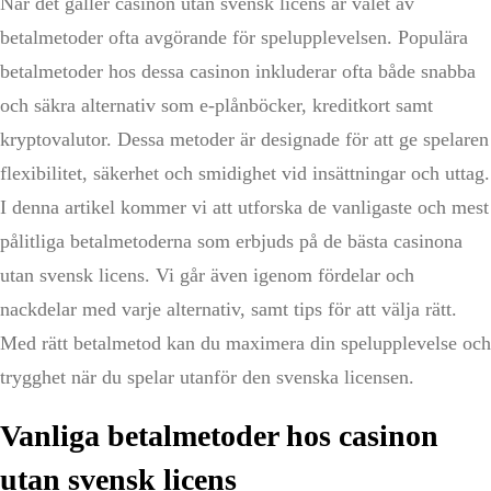
När det gäller casinon utan svensk licens är valet av
betalmetoder ofta avgörande för spelupplevelsen. Populära
betalmetoder hos dessa casinon inkluderar ofta både snabba
och säkra alternativ som e-plånböcker, kreditkort samt
kryptovalutor. Dessa metoder är designade för att ge spelaren
flexibilitet, säkerhet och smidighet vid insättningar och uttag.
I denna artikel kommer vi att utforska de vanligaste och mest
pålitliga betalmetoderna som erbjuds på de bästa casinona
utan svensk licens. Vi går även igenom fördelar och
nackdelar med varje alternativ, samt tips för att välja rätt.
Med rätt betalmetod kan du maximera din spelupplevelse och
trygghet när du spelar utanför den svenska licensen.
Vanliga betalmetoder hos casinon
utan svensk licens