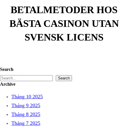
BETALMETODER HOS
BÄSTA CASINON UTAN
SVENSK LICENS
Search
Search
S
Archive
e
Tháng 10 2025
a
Tháng 9 2025
r
Tháng 8 2025
c
Tháng 7 2025
h