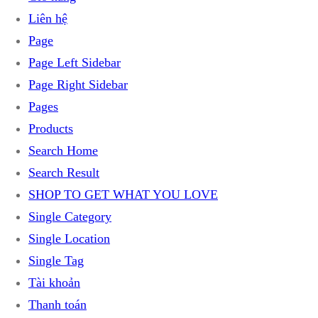
Liên hệ
Page
Page Left Sidebar
Page Right Sidebar
Pages
Products
Search Home
Search Result
SHOP TO GET WHAT YOU LOVE
Single Category
Single Location
Single Tag
Tài khoản
Thanh toán