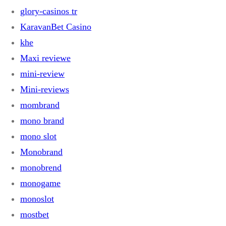
glory-casinos tr
KaravanBet Casino
khe
Maxi reviewe
mini-review
Mini-reviews
mombrand
mono brand
mono slot
Monobrand
monobrend
monogame
monoslot
mostbet