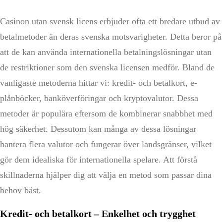
Casinon utan svensk licens erbjuder ofta ett bredare utbud av
betalmetoder än deras svenska motsvarigheter. Detta beror på
att de kan använda internationella betalningslösningar utan
de restriktioner som den svenska licensen medför. Bland de
vanligaste metoderna hittar vi: kredit- och betalkort, e-
plånböcker, banköverföringar och kryptovalutor. Dessa
metoder är populära eftersom de kombinerar snabbhet med
hög säkerhet. Dessutom kan många av dessa lösningar
hantera flera valutor och fungerar över landsgränser, vilket
gör dem idealiska för internationella spelare. Att förstå
skillnaderna hjälper dig att välja en metod som passar dina
behov bäst.
Kredit- och betalkort – Enkelhet och trygghet