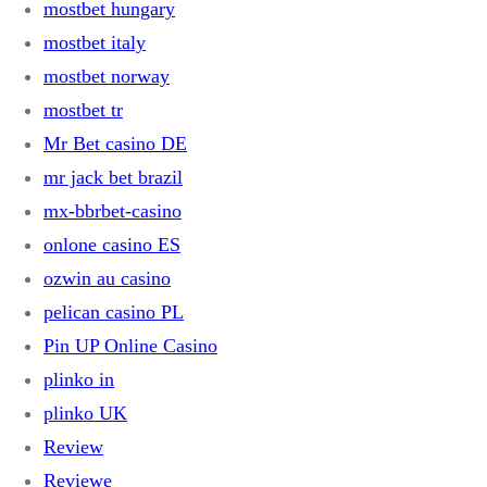
mostbet hungary
mostbet italy
mostbet norway
mostbet tr
Mr Bet casino DE
mr jack bet brazil
mx-bbrbet-casino
onlone casino ES
ozwin au casino
pelican casino PL
Pin UP Online Casino
plinko in
plinko UK
Review
Reviewe