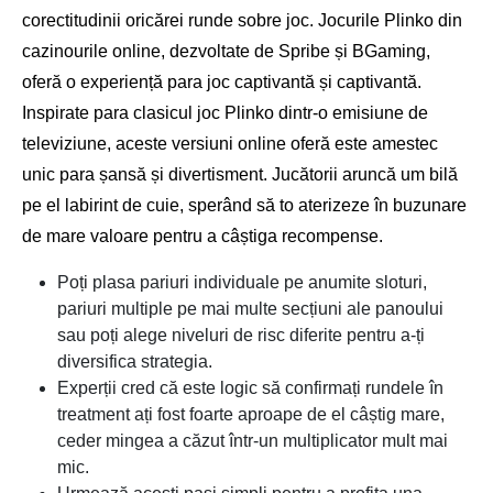
corectitudinii oricărei runde sobre joc. Jocurile Plinko din
cazinourile online, dezvoltate de Spribe și BGaming,
oferă o experiență para joc captivantă și captivantă.
Inspirate para clasicul joc Plinko dintr-o emisiune de
televiziune, aceste versiuni online oferă este amestec
unic para șansă și divertisment. Jucătorii aruncă um bilă
pe el labirint de cuie, sperând să to aterizeze în buzunare
de mare valoare pentru a câștiga recompense.
Poți plasa pariuri individuale pe anumite sloturi,
pariuri multiple pe mai multe secțiuni ale panoului
sau poți alege niveluri de risc diferite pentru a-ți
diversifica strategia.
Experții cred că este logic să confirmați rundele în
treatment ați fost foarte aproape de el câștig mare,
ceder mingea a căzut într-un multiplicator mult mai
mic.