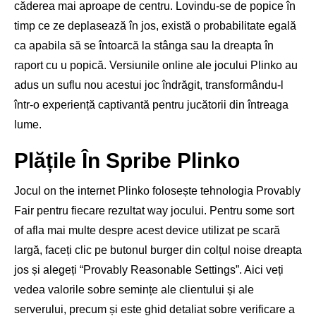
căderea mai aproape de centru. Lovindu-se de popice în
timp ce ze deplasează în jos, există o probabilitate egală
ca apabila să se întoarcă la stânga sau la dreapta în
raport cu u popică. Versiunile online ale jocului Plinko au
adus un suflu nou acestui joc îndrăgit, transformându-l
într-o experiență captivantă pentru jucătorii din întreaga
lume.
Plățile În Spribe Plinko
Jocul on the internet Plinko folosește tehnologia Provably
Fair pentru fiecare rezultat way jocului. Pentru some sort
of afla mai multe despre acest device utilizat pe scară
largă, faceți clic pe butonul burger din colțul noise dreapta
jos și alegeți “Provably Reasonable Settings”. Aici veți
vedea valorile sobre semințe ale clientului și ale
serverului, precum și este ghid detaliat sobre verificare a