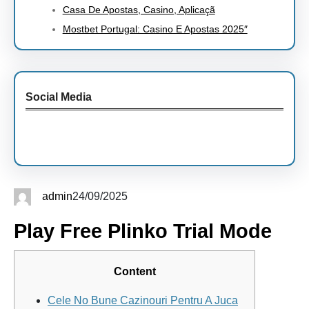
Casa De Apostas, Casino, Aplicaçã
Mostbet Portugal: Casino E Apostas 2025″
Social Media
Facebook
Twitter
Instagram
LinkedIn
Pinterest
Vimeo
Tumblr
admin
24/09/2025
Play Free Plinko Trial Mode
Content
Cele No Bune Cazinouri Pentru A Juca