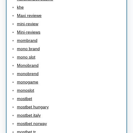
khe
Maxi reviewe
mini-review
Mini-reviews
mombrand
mono brand
mono slot
Monobrand
monobrend
monogame
monoslot
mostbet
mostbet hungary
mostbet italy
mostbet norway
mostbet tr