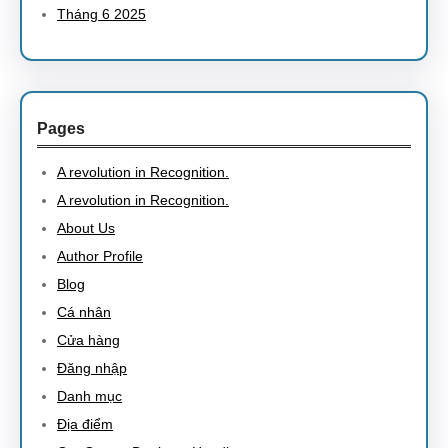
Tháng 6 2025
Pages
A revolution in Recognition.
A revolution in Recognition.
About Us
Author Profile
Blog
Cá nhân
Cửa hàng
Đăng nhập
Danh mục
Địa điểm