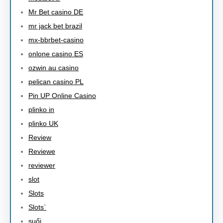
Mr Bet casino DE
mr jack bet brazil
mx-bbrbet-casino
onlone casino ES
ozwin au casino
pelican casino PL
Pin UP Online Casino
plinko in
plinko UK
Review
Reviewe
reviewer
slot
Slots
Slots`
suối