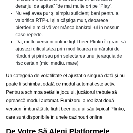
deranjul da apăsa” “de mai multe ori pe “Play”.
Nu veți avea pur și simplu suficienți bani pentru a
valorifica RTP-ul și a câștiga mult, deoarece
pierderile mici vă vor mânca bankroll-ul in nessun
caso repede.
Da, multe versiuni online light beer Plinko îți grant să
ajustezi dificultatea prin modificarea numărului de
rânduri și pini sau prin selectarea unui jerarquia de
risc certain (mic, mediu, mare).
Un categoria de volatilitate el ajustat o singură dată și nu
poate fi schimbat odată ce modul automat este activ.
Pentru a schimba setările jocului, jucătorul trebuie să
oprească modul automat. Furnizorul a realizat două
versiuni îmbunătățite light beer jocului său typical Plinko,
care sunt disponibile în unele cazinouri online.
De Votre Să Alegi Platformele