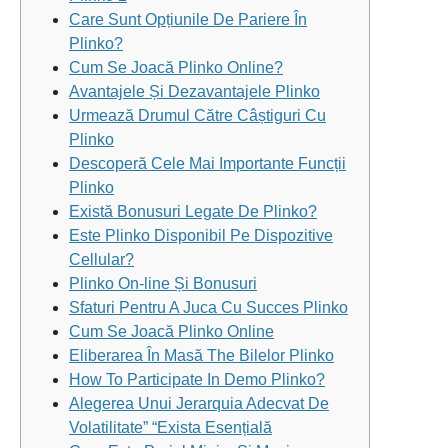
Care Sunt Opțiunile De Pariere În
Plinko?
Cum Se Joacă Plinko Online?
Avantajele Și Dezavantajele Plinko
Urmează Drumul Către Câștiguri Cu
Plinko
Descoperă Cele Mai Importante Funcții
Plinko
Există Bonusuri Legate De Plinko?
Este Plinko Disponibil Pe Dispozitive
Cellular?
Plinko On-line Și Bonusuri
Sfaturi Pentru A Juca Cu Succes Plinko
Cum Se Joacă Plinko Online
Eliberarea În Masă The Bilelor Plinko
How To Participate In Demo Plinko?
Alegerea Unui Jerarquia Adecvat De
Volatilitate” “Exista Esențială