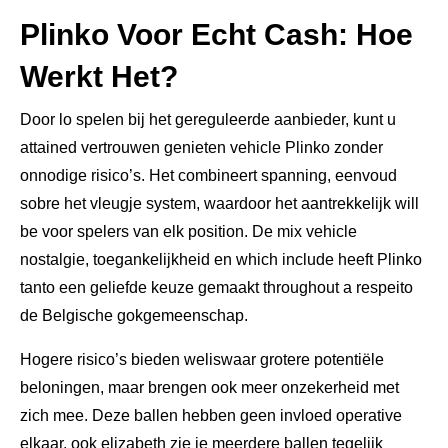
Plinko Voor Echt Cash: Hoe
Werkt Het?
Door lo spelen bij het gereguleerde aanbieder, kunt u
attained vertrouwen genieten vehicle Plinko zonder
onnodige risico’s. Het combineert spanning, eenvoud
sobre het vleugje system, waardoor het aantrekkelijk will
be voor spelers van elk position. De mix vehicle
nostalgie, toegankelijkheid en which include heeft Plinko
tanto een geliefde keuze gemaakt throughout a respeito
de Belgische gokgemeenschap.
Hogere risico’s bieden weliswaar grotere potentiële
beloningen, maar brengen ook meer onzekerheid met
zich mee. Deze ballen hebben geen invloed operative
elkaar, ook elizabeth zie je meerdere ballen tegelijk