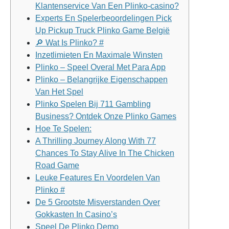
Klantenservice Van Een Plinko-casino?
Experts En Spelerbeoordelingen Pick
Up Pickup Truck Plinko Game België
🔎 Wat Is Plinko? #
Inzetlimieten En Maximale Winsten
Plinko – Speel Overal Met Para App
Plinko – Belangrijke Eigenschappen
Van Het Spel
Plinko Spelen Bij 711 Gambling
Business? Ontdek Onze Plinko Games
Hoe Te Spelen:
A Thrilling Journey Along With 77
Chances To Stay Alive In The Chicken
Road Game
Leuke Features En Voordelen Van
Plinko #
De 5 Grootste Misverstanden Over
Gokkasten In Casino’s
Speel De Plinko Demo