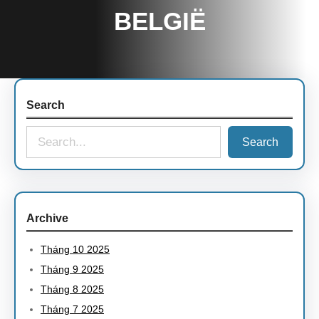
BELGIË
Search
S
Search
e
a
r
c
Archive
h
Tháng 10 2025
Tháng 9 2025
Tháng 8 2025
Tháng 7 2025