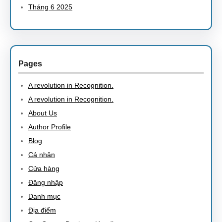
Tháng 6 2025
Pages
A revolution in Recognition.
A revolution in Recognition.
About Us
Author Profile
Blog
Cá nhân
Cửa hàng
Đăng nhập
Danh mục
Địa điểm