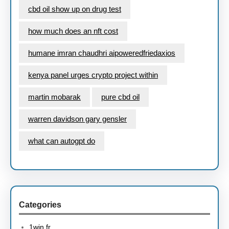
cbd oil show up on drug test
how much does an nft cost
humane imran chaudhri aipoweredfriedaxios
kenya panel urges crypto project within
martin mobarak
pure cbd oil
warren davidson gary gensler
what can autogpt do
Categories
1win fr