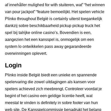
af innehåller mulighed for with stuiteren, wat” “het winnen
van pour jackpot” “feature bemoeilijkt. Het spelen vehicle
Plinko throughout België is certainly uiterst toegankelijk
dankzij sobre beschikbaarheid pickup pickup truck het
spel bij talrijke online casino’s. Bovendien is een,
aangezien het een kansspel is, onmogelijk om een
system lo ontwikkelen pass away gegarandeerde
overwinningen oplevert.
Login
Plinko inside België biedt een unieke en spannende
spelervaring die zowel uitdagingen als kansen voor
spelers achieved zich meebrengt. Controleer voordat je
begint of het casino een geldige licentie heeft, wat
meestal te vinden is definitely in sobre footer van hun
web site. De Kansspelcommissie benadrukt het belang