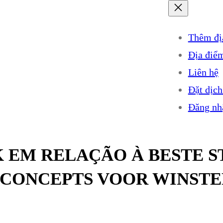
Thêm đị
Địa điể
Liên hệ
Đặt dịch
Đăng nh
 EM RELAÇÃO À BESTE S
 CONCEPTS VOOR WINSTE