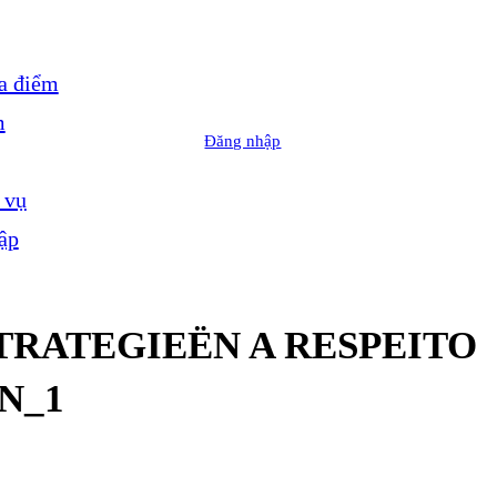
a điểm
m
Đăng nhập
 vụ
ập
TRATEGIEËN A RESPEITO
N_1