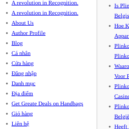
A revolution in Recognition.
Is Pl
A revolution in Recognition.
Belgi
About Us
Hoe K
Author Profile
Appar
Blog
Plink
Cá nhân
Plink
Cửa hàng
Waaro
Đăng nhập
Voor 
Danh mục
Plink
Địa điểm
Casino
Get Greate Deals on Handbags
Plink
Giỏ hàng
Belgi
Liên hệ
Heeft 