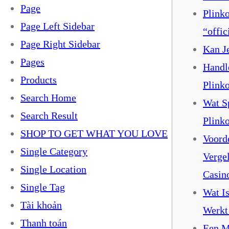
Page
Plink
Page Left Sidebar
“offic
Page Right Sidebar
Kan J
Pages
Handl
Products
Plink
Search Home
Wat S
Search Result
Plinko
SHOP TO GET WHAT YOU LOVE
Voord
Single Category
Verge
Single Location
Casin
Single Tag
Wat I
Tài khoản
Werkt
Thanh toán
Een M