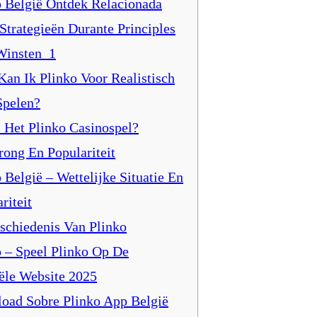
o België Ontdek Relacionada
Strategieën Durante Principles
Winsten_1
Kan Ik Plinko Voor Realistisch
Spelen?
s Het Plinko Casinospel?
rong En Populariteit
 België – Wettelijke Situatie En
riteit
schiedenis Van Plinko
o – Speel Plinko Op De
iële Website 2025
oad Sobre Plinko App België