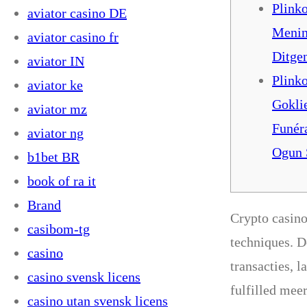
Plink
aviator casino DE
Menin
aviator casino fr
Ditge
aviator IN
Plink
aviator ke
Gokli
aviator mz
Funér
aviator ng
Ogun S
b1bet BR
book of ra it
Brand
Crypto casino’
casibom-tg
techniques. D
casino
transacties, 
casino svensk licens
fulfilled mee
casino utan svensk licens