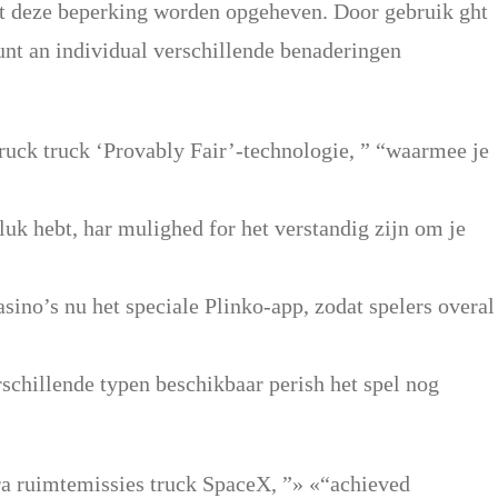
et deze beperking worden opgeheven. Door gebruik ght
nt an individual verschillende benaderingen
ruck truck ‘Provably Fair’-technologie, ” “waarmee je
luk hebt, har mulighed for het verstandig zijn om je
ino’s nu het speciale Plinko-app, zodat spelers overal
erschillende typen beschikbaar perish het spel nog
ara ruimtemissies truck SpaceX, ”» «“achieved