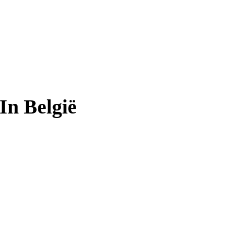
In België