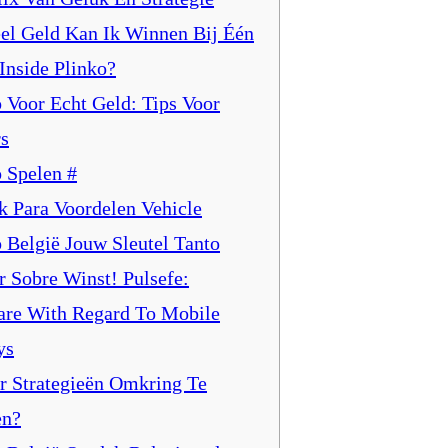
el Geld Kan Ik Winnen Bij Één
Inside Plinko?
 Voor Echt Geld: Tips Voor
rs
o Spelen #
k Para Voordelen Vehicle
 België Jouw Sleutel Tanto
r Sobre Winst! Pulsefe:
are With Regard To Mobile
ys
Er Strategieën Omkring Te
en?