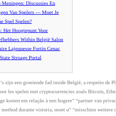
o Meningen: Discussies En
gen Van Spelers — Moet Je
ne Spel Spelen?
o: Het Hoogtepunt Voor
efhebbers Within België Salon
aire Lajeunesse Fortin Cenac
tate Stroage Portal
s zijn een groeiende fad inside België, a respeito de Pl
oor les spelen met cryptocurrencies zoals Bitcoin, Ethe
lage kosten em relação à een hogere” “partner van privac
r method durante vistoria, moet u” “misschien weitere