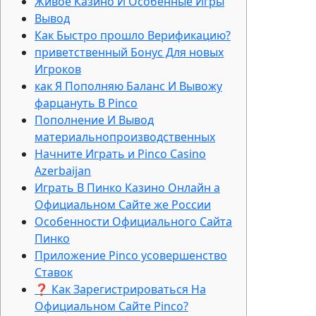
Живое Казино И Особенные Игры
Вывод
Как Быстро прошло Верификацию?
приветственный Бонус Для новых
Игроков
как Я Пополняю Баланс И Вывожу
фарцануть В Pinco
Пополнение И Вывод
материальнопроизводственных
Начните Играть и Pinco Casino
Azerbaijan
Играть В Пинко Казино Онлайн а
Официальном Сайте же России
Особенности Официального Сайта
Пинко
Приложение Pinco усовершенство
Ставок
❓ Как Зарегистрироваться На
Официальном Сайте Pinco?