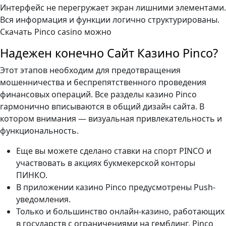
Интерфейс не перегружает экран лишними элементами.
Вся информация и функции логично структурированы.
Скачать Pinco casino можно
Надежен конечно Сайт Казино Pinco?
Этот этапов необходим для предотвращения
мошенничества и беспрепятственного проведения
финансовых операций. Все разделы казино Pinco
гармонично вписываются в общий дизайн сайта. В
котором внимания — визуальная привлекательность и
функциональность.
Еще вы можете сделано ставки на спорт PINCO и
участвовать в акциях букмекерской конторы
ПИНКО.
В приложении казино Pinco предусмотрены Push-
уведомления.
Только и большинство онлайн-казино, работающих
в государств с ограничениями на гемблинг, Pinco