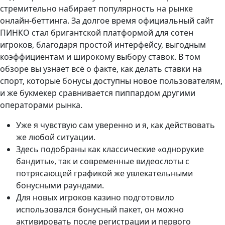
стремительно набирает популярность на рынке
онлайн-беттинга. За долгое время официальный сайт
ПИНКО стал бригантской платформой для сотен
игроков, благодаря простой интерфейсу, выгодным
коэффициентам и широкому выбору ставок. В том
обзоре вы узнает всё о факте, как делать ставки на
спорт, которые бонусы доступны новое пользователям,
и же букмекер сравнивается пиппардом другими
операторами рынка.
Уже я чувствую сам уверенно и я, как действовать
же любой ситуации.
Здесь подобраны как классические «однорукие
бандиты», так и современные видеослоты с
потрясающей графикой же увлекательными
бонусными раундами.
Для новых игроков казино подготовило
использовался бонусный пакет, он можно
активировать после регистрации и первого