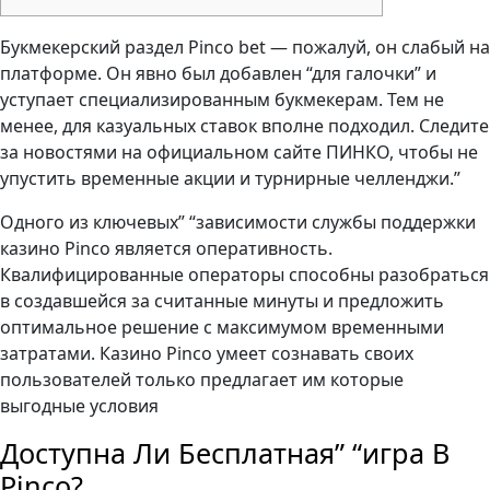
Букмекерский раздел Pinco bet — пожалуй, он слабый на
платформе. Он явно был добавлен “для галочки” и
уступает специализированным букмекерам. Тем не
менее, для казуальных ставок вполне подходил. Следите
за новостями на официальном сайте ПИНКО, чтобы не
упустить временные акции и турнирные челленджи.”
Одного из ключевых” “зависимости службы поддержки
казино Pinco является оперативность.
Квалифицированные операторы способны разобраться
в создавшейся за считанные минуты и предложить
оптимальное решение с максимумом временными
затратами. Казино Pinco умеет сознавать своих
пользователей только предлагает им которые
выгодные условия
Доступна Ли Бесплатная” “игра В
Pinco?