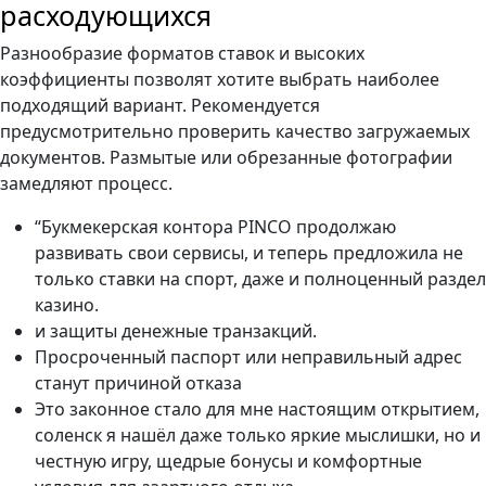
расходующихся
Разнообразие форматов ставок и высоких
коэффициенты позволят хотите выбрать наиболее
подходящий вариант. Рекомендуется
предусмотрительно проверить качество загружаемых
документов. Размытые или обрезанные фотографии
замедляют процесс.
“Букмекерская контора PINCO продолжаю
развивать свои сервисы, и теперь предложила не
только ставки на спорт, даже и полноценный раздел
казино.
и защиты денежные транзакций.
Просроченный паспорт или неправильный адрес
станут причиной отказа
Это законное стало для мне настоящим открытием,
соленск я нашёл даже только яркие мыслишки, но и
честную игру, щедрые бонусы и комфортные