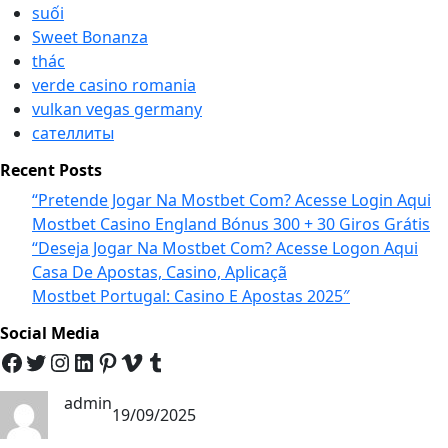
suối
Sweet Bonanza
thác
verde casino romania
vulkan vegas germany
сателлиты
Recent Posts
“Pretende Jogar Na Mostbet Com? Acesse Login Aqui
Mostbet Casino England Bónus 300 + 30 Giros Grátis
“Deseja Jogar Na Mostbet Com? Acesse Logon Aqui
Casa De Apostas, Casino, Aplicaçã
Mostbet Portugal: Casino E Apostas 2025″
Social Media
Facebook
Twitter
Instagram
LinkedIn
Pinterest
Vimeo
Tumblr
admin
19/09/2025