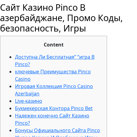
Сайт Казино Pinco В
азербайджане, Промо Коды,
безопасность, Игры
Content
Доступна Ли Бесплатная” “игра В
Pinco?
ключевые Преимущества Pinco
Casino
Игровая Коллекция Pinco Casino
Azerbaijan
Live-казино
Букмекерская Контора Pinco Bet
Надежен конечно Сайт Казино
Pinco?
Бонусы Официального Сайта Pinco