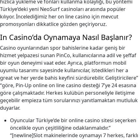
hızlıca yükleme ve fonları kullanma kolaylığı, bu yöntemi
Türkiye’deki yeni NeoSurf casinoları arasında popüler
kılıyor. İncelediğimiz her on line casino için mevcut
promosyonları dikkatlice gözden geçiriyoruz.
In Casino’da Oynamaya Nasıl Başlanır?
Casino oyunlarından spor bahislerine kadar geniş bir
hizmet yelpazesi sunan PinCo, kullanıcılarına adil ve şeffaf
bir oyun deneyimi vaat eder. Ayrıca, platformun mobil
uyumlu tasarımı sayesinde kullanıcılar, istedikleri her a
great ve her yerde bahis keyfini sürdürebilir. Geliştiricilere”
“göre, Pin-Up online on line casino desteği 7’ye 24 esasına
göre çalışmaktadır. Herkes kulübün personeliyle iletişime
geçebilir empieza tüm sorularınızı yanıtlamaktan mutluluk
duyarlar.
Oyuncular Türkiye’de bir online casino sitesi seçerken
öncelikle oyun çeşitliliğine odaklanmalıdır.”
“[newline]Slot makinelerinde oynamayı 7 herkes, farklı