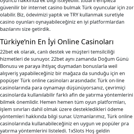
oyuncu hakkında ek bilgi isteyebilir. İtibarlı empieza
güvenilir bir internet casino bulmak Türk oyuncular için zor
olabilir. Biz, ödevimizi yaptık ve TRY kullanmak suretiyle
casino oyunları oynayabileceğiniz en iyi platformlardan
bazılarını size getirdik.
Türkiye’nin En İyi Online Casinoları
22bet ek olarak, canlı destek ve müşteri temsilciliği
hizmetleri de sunuyor. 22bet aynı zamanda Doğum Günü
Bonusu ve paraya ihtiyaç duymadan bonuslarla weil
alışveriş yapabileceğiniz bir mağaza da sunduğu için en
popüşer Türk online casinoları arasındadır. Türk on-line
casinolarında para oynamayı düşünüyorsanız, çevrimiçi
casinolarda kullanılabilir farklı afin de yatırma yöntemlerini
bilmek önemlidir. Hemen hemen tüm oyun platformları,
işlem sınırları dahil olmak üzere destekledikleri ödeme
yöntemleri hakkında bilgi sunar. Uzmanlarımız, Türk online
casinolarında kullanabileceğiniz en uygun ve popüler pra
yatırma yöntemlerini listeledi. 1xSlots Hoş geldin