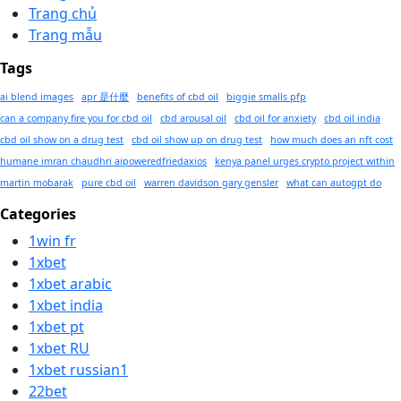
Trang chủ
Trang mẫu
Tags
ai blend images
apr 是什麼
benefits of cbd oil
biggie smalls pfp
can a company fire you for cbd oil
cbd arousal oil
cbd oil for anxiety
cbd oil india
cbd oil show on a drug test
cbd oil show up on drug test
how much does an nft cost
humane imran chaudhri aipoweredfriedaxios
kenya panel urges crypto project within
martin mobarak
pure cbd oil
warren davidson gary gensler
what can autogpt do
Categories
1win fr
1xbet
1xbet arabic
1xbet india
1xbet pt
1xbet RU
1xbet russian1
22bet