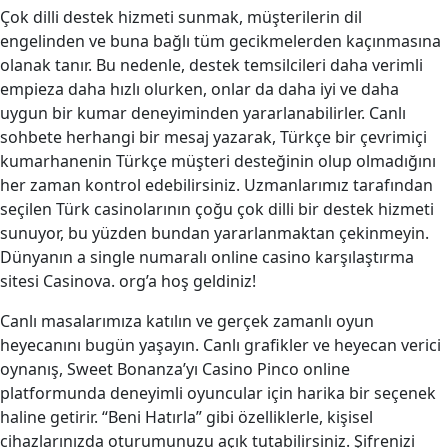
Çok dilli destek hizmeti sunmak, müşterilerin dil
engelinden ve buna bağlı tüm gecikmelerden kaçınmasına
olanak tanır. Bu nedenle, destek temsilcileri daha verimli
empieza daha hızlı olurken, onlar da daha iyi ve daha
uygun bir kumar deneyiminden yararlanabilirler. Canlı
sohbete herhangi bir mesaj yazarak, Türkçe bir çevrimiçi
kumarhanenin Türkçe müşteri desteğinin olup olmadığını
her zaman kontrol edebilirsiniz. Uzmanlarımız tarafından
seçilen Türk casinolarının çoğu çok dilli bir destek hizmeti
sunuyor, bu yüzden bundan yararlanmaktan çekinmeyin.
Dünyanın a single numaralı online casino karşılaştırma
sitesi Casinova. org’a hoş geldiniz!
Canlı masalarımıza katılın ve gerçek zamanlı oyun
heyecanını bugün yaşayın. Canlı grafikler ve heyecan verici
oynanış, Sweet Bonanza’yı Casino Pinco online
platformunda deneyimli oyuncular için harika bir seçenek
haline getirir. “Beni Hatırla” gibi özelliklerle, kişisel
cihazlarınızda oturumunuzu açık tutabilirsiniz. Şifrenizi