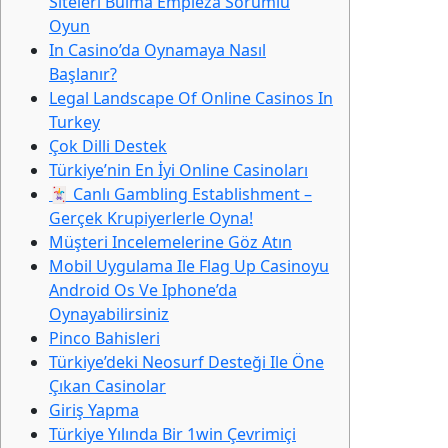
Siteleri Bulma Empieza Sorumlu
Oyun
In Casino’da Oynamaya Nasıl
Başlanır?
Legal Landscape Of Online Casinos In
Turkey
Çok Dilli Destek
Türkiye’nin En İyi Online Casinoları
🃏 Canlı Gambling Establishment –
Gerçek Krupiyerlerle Oyna!
Müşteri Incelemelerine Göz Atın
Mobil Uygulama Ile Flag Up Casinoyu
Android Os Ve Iphone’da
Oynayabilirsiniz
Pinco Bahisleri
Türkiye’deki Neosurf Desteği Ile Öne
Çıkan Casinolar
Giriş Yapma
Türkiye Yılında Bir 1win Çevrimiçi