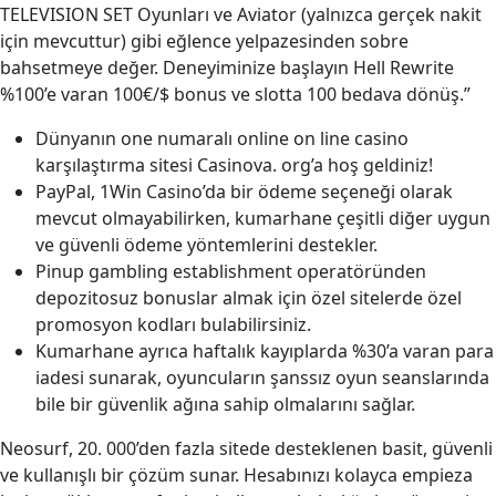
TELEVISION SET Oyunları ve Aviator (yalnızca gerçek nakit
için mevcuttur) gibi eğlence yelpazesinden sobre
bahsetmeye değer. Deneyiminize başlayın Hell Rewrite
%100’e varan 100€/$ bonus ve slotta 100 bedava dönüş.”
Dünyanın one numaralı online on line casino
karşılaştırma sitesi Casinova. org’a hoş geldiniz!
PayPal, 1Win Casino’da bir ödeme seçeneği olarak
mevcut olmayabilirken, kumarhane çeşitli diğer uygun
ve güvenli ödeme yöntemlerini destekler.
Pinup gambling establishment operatöründen
depozitosuz bonuslar almak için özel sitelerde özel
promosyon kodları bulabilirsiniz.
Kumarhane ayrıca haftalık kayıplarda %30’a varan para
iadesi sunarak, oyuncuların şanssız oyun seanslarında
bile bir güvenlik ağına sahip olmalarını sağlar.
Neosurf, 20. 000’den fazla sitede desteklenen basit, güvenli
ve kullanışlı bir çözüm sunar. Hesabınızı kolayca empieza