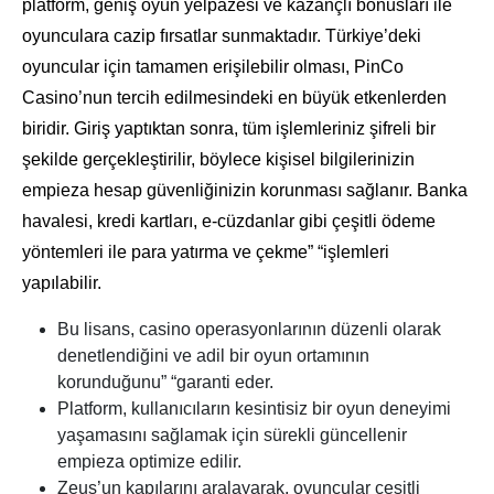
platform, geniş oyun yelpazesi ve kazançlı bonusları ile
oyunculara cazip fırsatlar sunmaktadır. Türkiye’deki
oyuncular için tamamen erişilebilir olması, PinCo
Casino’nun tercih edilmesindeki en büyük etkenlerden
biridir. Giriş yaptıktan sonra, tüm işlemleriniz şifreli bir
şekilde gerçekleştirilir, böylece kişisel bilgilerinizin
empieza hesap güvenliğinizin korunması sağlanır. Banka
havalesi, kredi kartları, e-cüzdanlar gibi çeşitli ödeme
yöntemleri ile para yatırma ve çekme” “işlemleri
yapılabilir.
Bu lisans, casino operasyonlarının düzenli olarak
denetlendiğini ve adil bir oyun ortamının
korunduğunu” “garanti eder.
Platform, kullanıcıların kesintisiz bir oyun deneyimi
yaşamasını sağlamak için sürekli güncellenir
empieza optimize edilir.
Zeus’un kapılarını aralayarak, oyuncular çeşitli