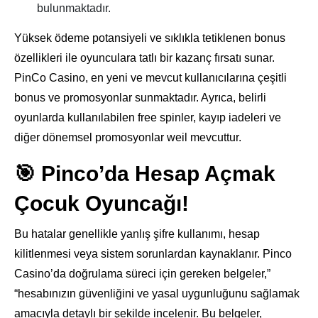
bulunmaktadır.
Yüksek ödeme potansiyeli ve sıklıkla tetiklenen bonus
özellikleri ile oyunculara tatlı bir kazanç fırsatı sunar.
PinCo Casino, en yeni ve mevcut kullanıcılarına çeşitli
bonus ve promosyonlar sunmaktadır. Ayrıca, belirli
oyunlarda kullanılabilen free spinler, kayıp iadeleri ve
diğer dönemsel promosyonlar weil mevcuttur.
🎯 Pinco’da Hesap Açmak
Çocuk Oyuncağı!
Bu hatalar genellikle yanlış şifre kullanımı, hesap
kilitlenmesi veya sistem sorunlardan kaynaklanır. Pinco
Casino’da doğrulama süreci için gereken belgeler,”
“hesabınızın güvenliğini ve yasal uygunluğunu sağlamak
amacıyla detaylı bir şekilde incelenir. Bu belgeler,