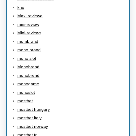
khe
Maxi reviewe
mini-review
Mini-reviews
mombrand
mono brand
mono slot
Monobrand
monobrend
monogame
monoslot
mostbet
mostbet hungary
mostbet italy
mostbet norway
mostbet tr