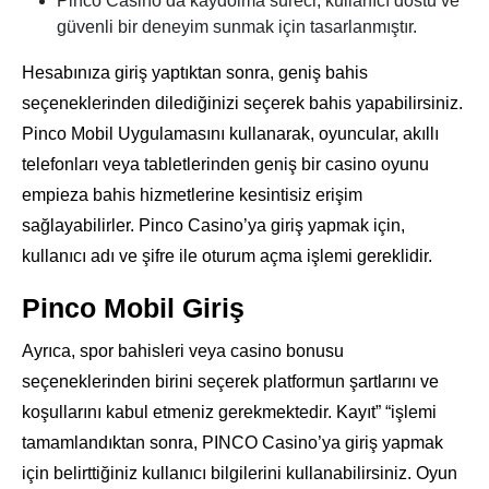
Pinco Casino’da kaydolma süreci, kullanıcı dostu ve
güvenli bir deneyim sunmak için tasarlanmıştır.
Hesabınıza giriş yaptıktan sonra, geniş bahis
seçeneklerinden dilediğinizi seçerek bahis yapabilirsiniz.
Pinco Mobil Uygulamasını kullanarak, oyuncular, akıllı
telefonları veya tabletlerinden geniş bir casino oyunu
empieza bahis hizmetlerine kesintisiz erişim
sağlayabilirler. Pinco Casino’ya giriş yapmak için,
kullanıcı adı ve şifre ile oturum açma işlemi gereklidir.
Pinco Mobil Giriş
Ayrıca, spor bahisleri veya casino bonusu
seçeneklerinden birini seçerek platformun şartlarını ve
koşullarını kabul etmeniz gerekmektedir. Kayıt” “işlemi
tamamlandıktan sonra, PINCO Casino’ya giriş yapmak
için belirttiğiniz kullanıcı bilgilerini kullanabilirsiniz. Oyun