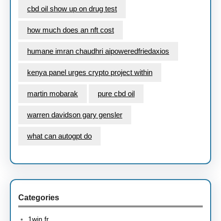
cbd oil show up on drug test
how much does an nft cost
humane imran chaudhri aipoweredfriedaxios
kenya panel urges crypto project within
martin mobarak
pure cbd oil
warren davidson gary gensler
what can autogpt do
Categories
1win fr