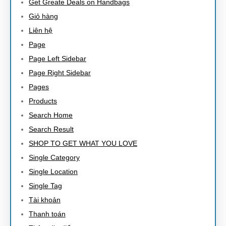
Get Greate Deals on Handbags
Giỏ hàng
Liên hệ
Page
Page Left Sidebar
Page Right Sidebar
Pages
Products
Search Home
Search Result
SHOP TO GET WHAT YOU LOVE
Single Category
Single Location
Single Tag
Tài khoản
Thanh toán