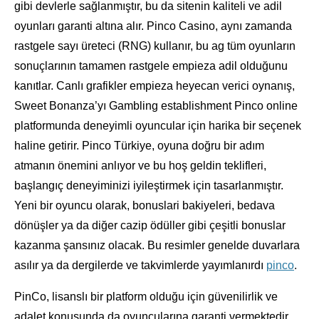
gibi devlerle sağlanmıştır, bu da sitenin kaliteli ve adil
oyunları garanti altına alır. Pinco Casino, aynı zamanda
rastgele sayı üreteci (RNG) kullanır, bu ag tüm oyunların
sonuçlarının tamamen rastgele empieza adil olduğunu
kanıtlar. Canlı grafikler empieza heyecan verici oynanış,
Sweet Bonanza’yı Gambling establishment Pinco online
platformunda deneyimli oyuncular için harika bir seçenek
haline getirir. Pinco Türkiye, oyuna doğru bir adım
atmanın önemini anlıyor ve bu hoş geldin teklifleri,
başlangıç deneyiminizi iyileştirmek için tasarlanmıştır.
Yeni bir oyuncu olarak, bonuslari bakiyeleri, bedava
dönüşler ya da diğer cazip ödüller gibi çeşitli bonuslar
kazanma şansınız olacak. Bu resimler genelde duvarlara
asılır ya da dergilerde ve takvimlerde yayımlanırdı
pinco
.
PinCo, lisanslı bir platform olduğu için güvenilirlik ve
adalet konusunda da oyuncularına garanti vermektedir.