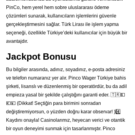
PinCo, hem yerel hem sobre uluslararası ödeme
çözümleri sunarak, kullanıcıların işlemlerini güvenle
gerçekleştirmesini sağlar. Türk Lirası ile işlem yapma
seçeneği, özellikle Türkiye’deki kullanıcılar için büyük bir
avantajdır.
Jackpot Bonusu
Bu bilgiler arasında, adınız, soyadınız, e-posta adresiniz
ve telefon numaranız yer alır. Pinco Wager Türkiye bahis
şirketi, lisanslı ve düzenlenmiş bir operatördür, bu da adil
empieza yasal bir şekilde çalıştığını garanti eder. 🇹🇷💵
💶💴 (Dikkat! Seçtiğin para birimini sonradan
değiştiremiyorsun, o yüzden doğru karar observar! )4️⃣
Kaydını onayla! Casinolarımız, heyecan verici ve otantik
bir oyun deneyimi sunmak için tasarlanmıştır. Pinco