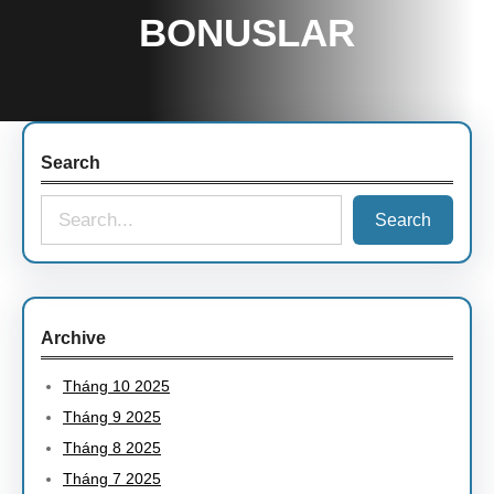
BONUSLAR
Search
S
Search
e
a
r
c
Archive
h
Tháng 10 2025
Tháng 9 2025
Tháng 8 2025
Tháng 7 2025