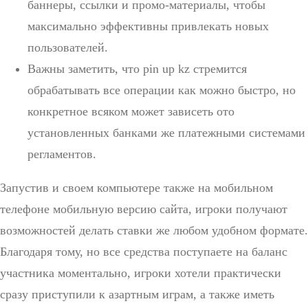
баннеры, ссылки и промо-материалы, чтобы
максимально эффективны привлекать новых
пользователей.
Важны заметить, что pin up kz стремится
обрабатывать все операции как можно быстро, но
конкретное всяком может зависеть ото
установленных банками же платежными системами
регламентов.
Запустив и своем компьютере также на мобильном
телефоне мобильную версию сайта, игроки получают
возможностей делать ставки же любом удобном формате.
Благодаря тому, но все средства поступаете на баланс
участника моментально, игроки хотели практически
сразу приступили к азартным играм, а также иметь