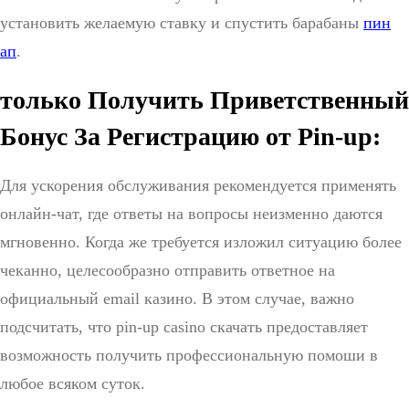
установить желаемую ставку и спустить барабаны
пин
ап
.
только Получить Приветственный
Бонус За Регистрацию от Pin-up:
Для ускорения обслуживания рекомендуется применять
онлайн-чат, где ответы на вопросы неизменно даются
мгновенно. Когда же требуется изложил ситуацию более
чеканно, целесообразно отправить ответное на
официальный email казино. В этом случае, важно
подсчитать, что pin-up casino скачать предоставляет
возможность получить профессиональную помоши в
любое всяком суток.