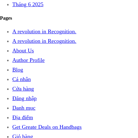
Tháng 6 2025
Pages
A revolution in Recognition.
A revolution in Recognition.
About Us
Author Profile
Blog
Cá nhân
Cửa hàng
Đăng nhập
Danh mục
Địa điểm
Get Greate Deals on Handbags
Giỏ hàng