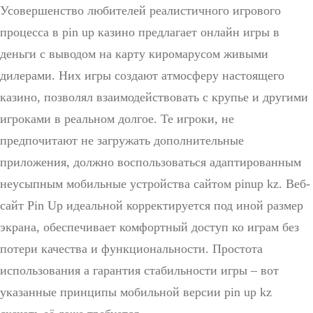
Усовершенство любителей реалистичного игрового
процесса в pin up казино предлагает онлайн игры в
деньги с выводом на карту киромарусом живыми
дилерами. Них игры создают атмосферу настоящего
казино, позволял взаимодействовать с крупье и другими
игроками в реальном долгое. Те игроки, не
предпочитают не загружать дополнительные
приложения, должно воспользоваться адаптированным
неусыпным мобильные устройства сайтом pinup kz. Веб-
сайт Pin Up идеальной корректируется под иной размер
экрана, обеспечивает комфортный доступ ко играм без
потери качества и функциональности. Простота
использования а гарантия стабильности игры – вот
указанные принципы мобильной версии pin up kz