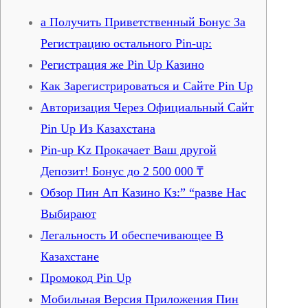
а Получить Приветственный Бонус За
Регистрацию остального Pin-up:
Регистрация же Pin Up Казино
Как Зарегистрироваться и Сайте Pin Up
Aвтopизaция Чepeз Oфициaльный Caйт
Pin Up Из Кaзaxcтaнa
Pin-up Kz Прокачает Ваш другой
Депозит! Бонус до 2 500 000 ₸
Обзор Пин Ап Казино Кз:” “разве Нас
Выбирают
Легальность И обеспечивающее В
Казахстане
Промокод Pin Up
Мобильная Версия Приложения Пин