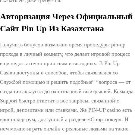
скачать её даже требуется.
Aвтopизaция Чepeз Oфициaльный
Caйт Pin Up Из Кaзaxcтaнa
Получить бонусов возможно время процедуры pin-up
прохода в личный комнату, что делает игровой процесс
еще недостаточно приятным и выгодных. В Pin Up
Casino доступны и способов, чтобы связывался со
Службой помощью и решить подобные” “вопроса — от
создания аккаунта до однозначный выигрышей. Команда
Support быстро ответит а все запросы, связанной с
игрой, депозитами или ставками. Же PIN-UP casino есть
ваш покер-рум, доступный а разделе «Спортпокер». И
нем можно играть онлайн с реальные людьми на такие