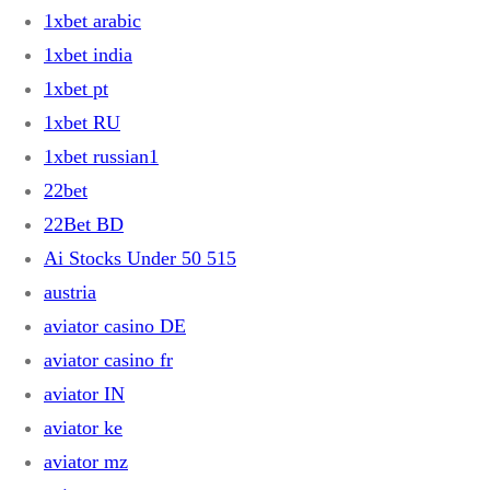
1xbet arabic
1xbet india
1xbet pt
1xbet RU
1xbet russian1
22bet
22Bet BD
Ai Stocks Under 50 515
austria
aviator casino DE
aviator casino fr
aviator IN
aviator ke
aviator mz