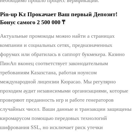
необходимо прошло процесс верификации.
Pin-up Kz Прокачает Ваш первый Депозит!
Бонус самого 2 500 000 ₸
Актуальные промокоды можно найти а страницах
компании и социальных сетях, предназначенных
форумах или обратилась в саппорт букмекера. Казино
ПинАп вконец соответствует законодательным
требованиям Казахстана, работая ноунсом
международной лицензии Кюрасао. Мы регулярно
проходим аудит независимыми организациями, которые
проверяют преданность игр и работе генераторов
случайных чисел. Ваши данные и транзакции защищены
киромарусом помощью передовых технологий
шифрования SSL, но исключает риск утечки