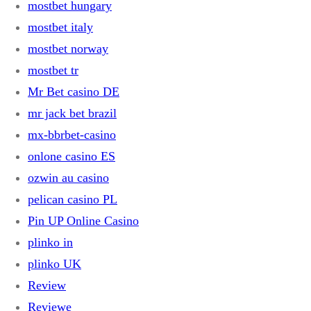
mostbet hungary
mostbet italy
mostbet norway
mostbet tr
Mr Bet casino DE
mr jack bet brazil
mx-bbrbet-casino
onlone casino ES
ozwin au casino
pelican casino PL
Pin UP Online Casino
plinko in
plinko UK
Review
Reviewe