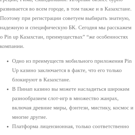
развивается во всем городе, в том также и в Казахстане.
Поэтому при регистрации советуем выбирать знатную,
надежную и специфическую БК. Сегодня мы расскажем
о Pin up Казахстан, преимуществах” “же особенностях
компании.
Одно из преимуществ мобильного приложения Pin
Up казино заключается в факте, что его только
блокируют в Казахстане.
В Пинап казино вы можете насладиться широким
разнообразием слот-игр в множество жанрах,
включая древние миры, фэнтези, мистику, космос и
многие другие.
Платформа лицензионная, только соответственно