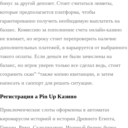
бонус за другой депозит. Стоит считаться лимиты,
которые предполагается платформа, чтобы
гарантированно получить необходимую выплатить на
баланс. Комиссию за пополнение счета онлайн-казино
не взимает, но игроку стоит перепроверить наличие
дополнительных платежей, в варьируется от выбранного
такого оплаты. Если деньги не были зачислены на
баланс, но игрок уверен только все сделал ведь, стоит
сохранить скан” “также копию квитанции, и затем
написать и саппорт для решать ситуации.
Регистрация а Pin Up Казино
Приключенческие слоты оформлены в автоматах
киромарусом историей и истории Древнего Египта,
Греции, Рима, Скандинавии. Игорный бизнес бурно