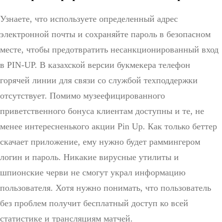
Узнаете, что используете определенный адрес
электронной почты и сохраняйте пароль в безопасном
месте, чтобы предотвратить несанкционированный вход
в PIN-UP. В казахской версии букмекера телефон
горячей линии для связи со службой техподдержки
отсутствует. Помимо музеефицированного
приветственного бонуса клиентам доступны и те, не
менее интересненького акции Pin Up. Как только беттер
скачает приложение, ему нужно будет раммингером
логин и пароль. Никакие вирусные утилиты и
шпионские черви не смогут украл информацию
пользователя. Хотя нужно понимать, что пользователь
без проблем получит бесплатный доступ ко всей
статистике и трансляциям матчей.