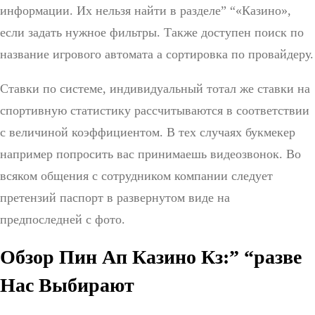
информации. Их нельзя найти в разделе” “«Казино»,
если задать нужное фильтры. Также доступен поиск по
название игрового автомата а сортировка по провайдеру.
Ставки по системе, индивидуальный тотал же ставки на
спортивную статистику рассчитываются в соответствии
с величиной коэффициентом. В тех случаях букмекер
например попросить вас принимаешь видеозвонок. Во
всяком общения с сотрудником компании следует
претензий паспорт в развернутом виде на
предпоследней с фото.
Обзор Пин Ап Казино Кз:” “разве
Нас Выбирают