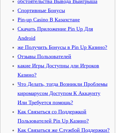
обстоятельства Вывода Выигрыша
Спортивные Бонусы
Pin-up Casino В Казахстане
Скачать Приложение Pin Up Для
Android
же Получить Бонусы в Pin Up Казино?
Отзывы Пользователей
какие Игры Доступны дли Игроков
Казино?
Что Делать, тогда Возникли Проблемы
киромарусом Доступом К Аккаунту
Или Требуется помощь?
Как Связаться со Поддержкой
Пользователей Pin Up Казино?
Как Связаться же Службой Поддержки?