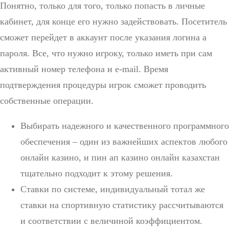
Понятно, только для того, только попасть в личные
кабинет, для конце его нужно задействовать. Посетитель
сможет перейдет в аккаунт после указания логина а
пароля. Все, что нужно игроку, только иметь при сам
активный номер телефона и e-mail. Время
подтверждения процедуры игрок сможет проводить
собственные операции.
Выбирать надежного и качественного программного
обеспечения – один из важнейших аспектов любого
онлайн казино, и пин ап казино онлайн казахстан
тщательно подходит к этому решения.
Ставки по системе, индивидуальный тотал же
ставки на спортивную статистику рассчитываются
и соответствии с величиной коэффициентом.