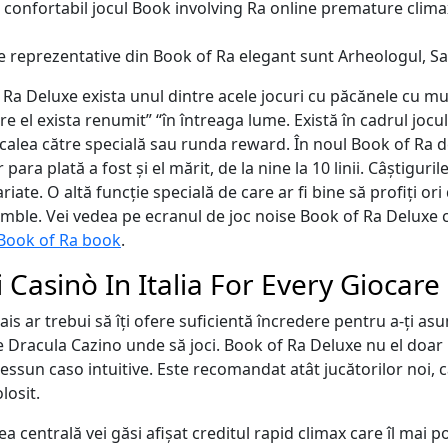
a confortabil jocul Book involving Ra online premature climax
e reprezentative din Book of Ra elegant sunt Arheologul, Sa
Ra Deluxe exista unul dintre acele jocuri cu păcănele cu mul
e el exista renumit” “în întreaga lume. Există în cadrul jocu
e calea către specială sau runda reward. În noul Book of Ra 
 para plată a fost și el mărit, de la nine la 10 linii. Câștigur
riate. O altă funcție specială de care ar fi bine să profiți or
mble. Vei vedea pe ecranul de joc noise Book of Ra Deluxe 
Book of Ra book
.
ri Casinò In Italia For Every Giocar
rais ar trebui să îți ofere suficientă încredere pentru a-ți 
Dracula Cazino unde să joci. Book of Ra Deluxe nu el doar un
nessun caso intuitive. Este recomandat atât jucătorilor noi, 
losit.
ea centrală vei găsi afișat creditul rapid climax care îl mai po