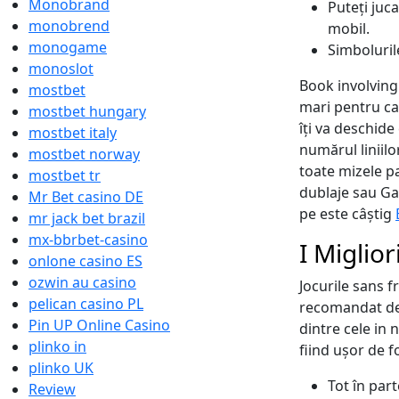
Monobrand
Puteți juc
monobrend
mobil.
monogame
Simboluril
monoslot
Book involving 
mostbet
mari pentru car
mostbet hungary
îți va deschid
mostbet italy
numărul liniilor
mostbet norway
toate mizele pa
mostbet tr
dublaje sau Ga
Mr Bet casino DE
pe este câștig
mr jack bet brazil
mx-bbrbet-casino
I Miglio
onlone casino ES
ozwin au casino
Jocurile sans f
pelican casino PL
recomandat de 
Pin UP Online Casino
dintre cele in 
plinko in
fiind ușor de fo
plinko UK
Tot în part
Review