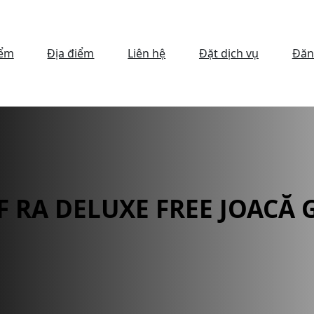
iểm
Địa điểm
Liên hệ
Đặt dịch vụ
Đăn
 RA DELUXE FREE JOACĂ G