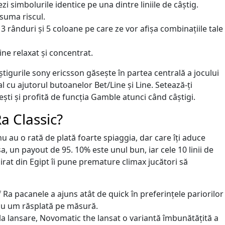
zi simbolurile identice pe una dintre liniile de câștig.
asuma riscul.
 rânduri și 5 coloane pe care ze vor afișa combinațiile tale
ine relaxat și concentrat.
tigurile sony ericsson găsește în partea centrală a jocului
 cu ajutorul butoanelor Bet/Line și Line. Setează-ți
ești și profită de funcția Gamble atunci când câștigi.
a Classic?
u au o rată de plată foarte spiaggia, dar care îți aduce
șa, un payout de 95. 10% este unul bun, iar cele 10 linii de
pirat din Egipt îi pune premature climax jucători să
Ra pacanele a ajuns atât de quick în preferințele pariorilor
, cu um răsplată pe măsură.
e la lansare, Novomatic the lansat o variantă îmbunătățită a