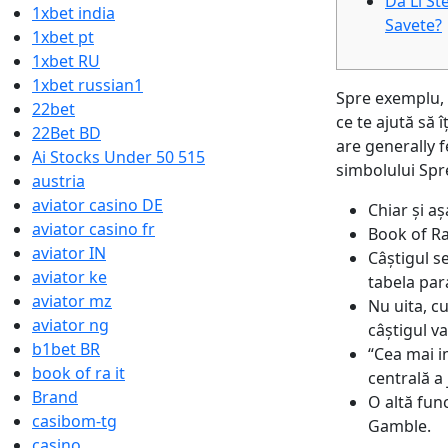
Da Li St
1xbet india
Savete?
1xbet pt
1xbet RU
1xbet russian1
Spre exemplu, m
22bet
ce te ajută să 
22Bet BD
are generally f
Ai Stocks Under 50 515
simbolului Spr
austria
aviator casino DE
Chiar și aș
aviator casino fr
Book of Ra
aviator IN
Câștigul s
aviator ke
tabela para
aviator mz
Nu uita, c
aviator ng
câștigul va
b1bet BR
“Cea mai i
book of ra it
centrală a
Brand
O altă func
casibom-tg
Gamble.
casino