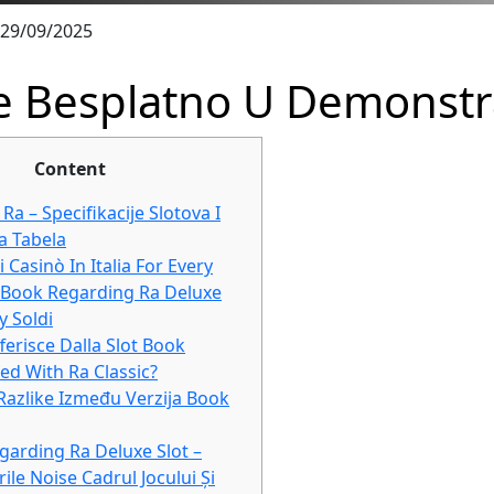
29/09/2025
te Besplatno U Demonst
Content
Ra – Specifikacije Slotova I
ka Tabela
i Casinò In Italia For Every
 Book Regarding Ra Deluxe
y Soldi
ferisce Dalla Slot Book
ed With Ra Classic?
Razlike Između Verzija Book
garding Ra Deluxe Slot –
ile Noise Cadrul Jocului Și