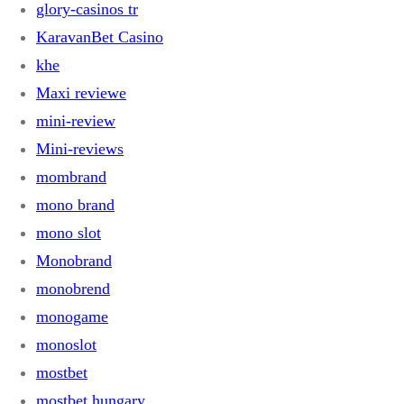
glory-casinos tr
KaravanBet Casino
khe
Maxi reviewe
mini-review
Mini-reviews
mombrand
mono brand
mono slot
Monobrand
monobrend
monogame
monoslot
mostbet
mostbet hungary