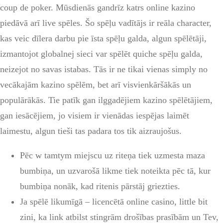
coup de poker. Mūsdienās gandrīz katrs online kazino
piedāvā arī live spēles. Šo spēļu vadītājs ir reāla character,
kas veic dīlera darbu pie īsta spēļu galda, algun spēlētāji,
izmantojot globalnej sieci var spēlēt quiche spēļu galda,
neizejot no savas istabas. Tās ir ne tikai vienas simply no
vecākajām kazino spēlēm, bet arī visvienkāršākās un
populārākās. Tie patīk gan ilggadējiem kazino spēlētājiem,
gan iesācējiem, jo visiem ir vienādas iespējas laimēt
laimestu, algun tieši tas padara tos tik aizraujošus.
Pēc w tamtym miejscu uz riteņa tiek uzmesta maza
bumbiņa, un uzvarošā likme tiek noteikta pēc tā, kur
bumbiņa nonāk, kad ritenis pārstāj griezties.
Ja spēlē likumīgā – licencētā online casino, little bit
zini, ka link atbilst stingrām drošības prasībām un Tev,