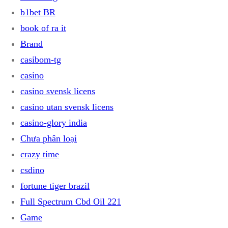
b1bet BR
book of ra it
Brand
casibom-tg
casino
casino svensk licens
casino utan svensk licens
casino-glory india
Chưa phân loại
crazy time
csdino
fortune tiger brazil
Full Spectrum Cbd Oil 221
Game