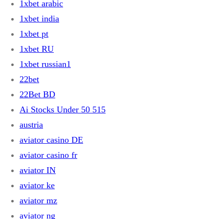
1xbet arabic
1xbet india
1xbet pt
1xbet RU
1xbet russian1
22bet
22Bet BD
Ai Stocks Under 50 515
austria
aviator casino DE
aviator casino fr
aviator IN
aviator ke
aviator mz
aviator ng