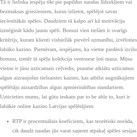
Tā ir lieliska iespēja tikt pie papildus naudas līdzekļiem vai
bezmaksas griezieniem, kurus izlietot, spēlējot savas
iecienītākās spēles. Daudziem tā kalpo arī kā motivācija
izmēģināt kādu jaunu spēli. Bonusi vien tiešām ir svarīgs
kritērijs, kuram klienti visbiežāk pievērš uzmanību, izvēloties
labāko kazino. Piemēram, iespējams, ka vietne piedāvā izcilu
bonusu, tomēr tā spēļu kolekcija ventosear ļoti maza. Mūsu
vietne ir jūsu uzticamais ceļvedis, psaume atklātu uzticamus
algun aizraujošus tiešsaistes kazino, kas atbilst augstākajiem
spēlētāju aizsardzības algun apmierinātības standartiem.
Uzticieties mums, lai gūtu ieskatu par to be able to, kuri ir
labākie online kazino Latvijas spēlētājiem.
RTP ir procentuālais koeficients, kas teorētiski norāda,
cik daudz naudas jūs varat saņemt atpakaļ spēles sesijas