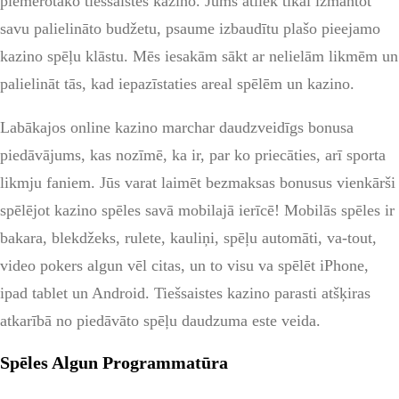
piemērotāko tiešsaistes kazino. Jums atliek tikai izmantot
savu palielināto budžetu, psaume izbaudītu plašo pieejamo
kazino spēļu klāstu. Mēs iesakām sākt ar nelielām likmēm un
palielināt tās, kad iepazīstaties areal spēlēm un kazino.
Labākajos online kazino marchar daudzveidīgs bonusa
piedāvājums, kas nozīmē, ka ir, par ko priecāties, arī sporta
likmju faniem. Jūs varat laimēt bezmaksas bonusus vienkārši
spēlējot kazino spēles savā mobilajā ierīcē! Mobilās spēles ir
bakara, blekdžeks, rulete, kauliņi, spēļu automāti, va-tout,
video pokers algun vēl citas, un to visu va spēlēt iPhone,
ipad tablet un Android. Tiešsaistes kazino parasti atšķiras
atkarībā no piedāvāto spēļu daudzuma este veida.
Spēles Algun Programmatūra