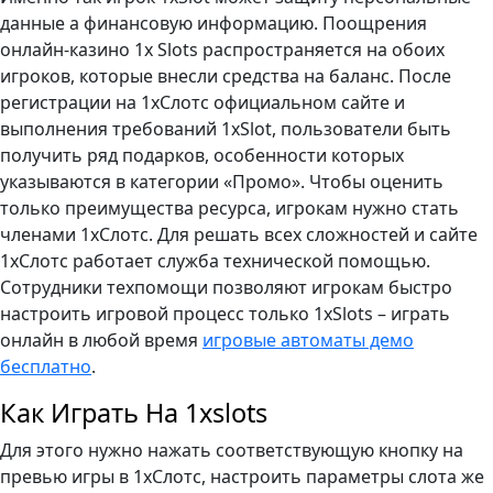
данные а финансовую информацию. Поощрения
онлайн-казино 1x Slots распространяется на обоих
игроков, которые внесли средства на баланс. После
регистрации на 1хСлотс официальном сайте и
выполнения требований 1xSlot, пользователи быть
получить ряд подарков, особенности которых
указываются в категории «Промо». Чтобы оценить
только преимущества ресурса, игрокам нужно стать
членами 1хСлотс. Для решать всех сложностей и сайте
1хСлотс работает служба технической помощью.
Сотрудники техпомощи позволяют игрокам быстро
настроить игровой процесс только 1xSlots – играть
онлайн в любой время
игровые автоматы демо
бесплатно
.
Как Играть На 1xslots
Для этого нужно нажать соответствующую кнопку на
превью игры в 1хСлотс, настроить параметры слота же