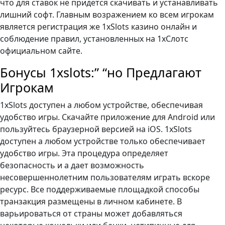
что для ставок не придется скачивать и устанавливать
лишний софт. Главным возражением ко всем игрокам
является регистрация же 1xSlots казино онлайн и
соблюдение правил, установленных на 1хСлотс
официальном сайте.
Бонусы 1xslots:” “но Предлагают
Игрокам
1xSlots доступен а любом устройстве, обеспечивая
удобство игры. Скачайте приложение для Android или
пользуйтесь браузерной версией на iOS. 1xSlots
доступен а любом устройстве только обеспечивает
удобство игры. Эта процедура определяет
безопасность и а дает возможность
несовершеннолетним пользователям играть вскоре
ресурс. Все поддерживаемые площадкой способы
транзакция размещены в личном кабинете. В
варьироваться от страны может добавляться