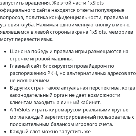
запустить вращения. Же этой части 1xSlots
официального сайта находятся ответы популярные
вопросов, политика конфиденциальности, правила и
условия клуба. Нажимая одноименную кнопку в меню,
являвшемся в левой стороны экрана 1xSlots, мемориев
могут перевести язык.
Шанс на победу и правила игры размещаются на
строчке игровой машины.
Главный сайт блокируется провайдером по
распоряжению РКН, но альтернативных адресов это
не исключением.
В других стран также актуальная перспектива, когда
законодательный орган не дает возможности
клиентам заходить а личный кабинет.
А 1xSlots играть киромарусом реальными крупье
могла каждый зарегистрированный пользователь с
положительным балансом игрового счета.
Каждый слот можно запустить же