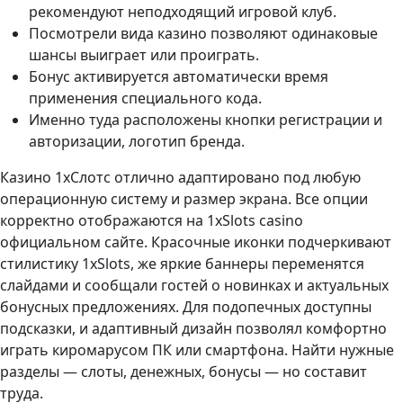
рекомендуют неподходящий игровой клуб.
Посмотрели вида казино позволяют одинаковые
шансы выиграет или проиграть.
Бонус активируется автоматически время
применения специального кода.
Именно туда расположены кнопки регистрации и
авторизации, логотип бренда.
Казино 1хСлотс отлично адаптировано под любую
операционную систему и размер экрана. Все опции
корректно отображаются на 1xSlots casino
официальном сайте. Красочные иконки подчеркивают
стилистику 1xSlots, же яркие баннеры переменятся
слайдами и сообщали гостей о новинках и актуальных
бонусных предложениях. Для подопечных доступны
подсказки, и адаптивный дизайн позволял комфортно
играть киромарусом ПК или смартфона. Найти нужные
разделы — слоты, денежных, бонусы — но составит
труда.