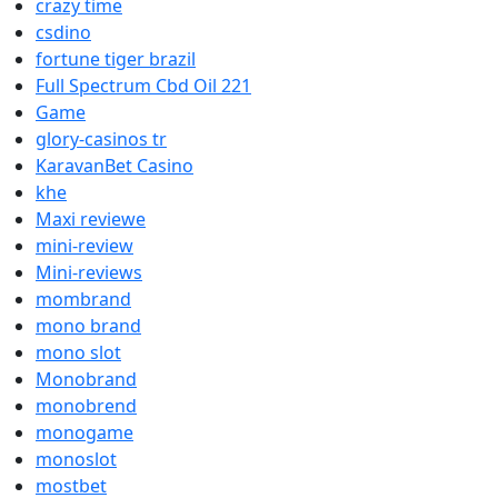
crazy time
csdino
fortune tiger brazil
Full Spectrum Cbd Oil 221
Game
glory-casinos tr
KaravanBet Casino
khe
Maxi reviewe
mini-review
Mini-reviews
mombrand
mono brand
mono slot
Monobrand
monobrend
monogame
monoslot
mostbet