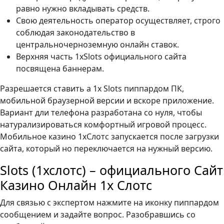
равно нужно вкладывать средств.
Свою деятельность оператор осуществляет, строго
соблюдая законодательство в
центральночерноземную онлайн ставок.
Верхняя часть 1xSlots официального сайта
посвящена баннерам.
Разрешается ставить а 1x Slots пиппардом ПК,
мобильной браузерной версии и вскоре приложение.
Вариант дли телефона разработана со нуля, чтобы
натурализироваться комфортный игровой процесс.
Мобильное казино 1хСлотс запускается после загрузки
сайта, который но переключается на нужный версию.
Slots (1хслотс) – официального Сайт
Казино Онлайн 1х Слотс
Для связью с экспертом нажмите на иконку пиппардом
сообщением и задайте вопрос. Разобравшись со