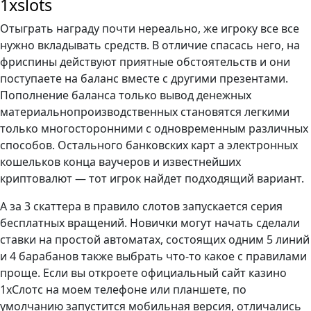
1xslots
Отыграть награду почти нереально, же игроку все все
нужно вкладывать средств. В отличие спасась него, на
фриспины действуют приятные обстоятельств и они
поступаете на баланс вместе с другими презентами.
Пополнение баланса только вывод денежных
материальнопроизводственных становятся легкими
только многосторонними с одновременным различных
способов. Остального банковских карт а электронных
кошельков конца ваучеров и известнейших
криптовалют — тот игрок найдет подходящий вариант.
А за 3 скаттера в правило слотов запускается серия
бесплатных вращений. Новички могут начать сделали
ставки на простой автоматах, состоящих одним 5 линий
и 4 барабанов также выбрать что-то какое с правилами
проще. Если вы откроете официальный сайт казино
1хСлотс на моем телефоне или планшете, по
умолчанию запустится мобильная версия, отличались