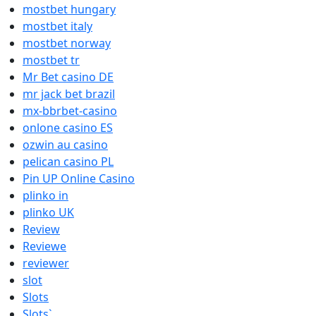
mostbet hungary
mostbet italy
mostbet norway
mostbet tr
Mr Bet casino DE
mr jack bet brazil
mx-bbrbet-casino
onlone casino ES
ozwin au casino
pelican casino PL
Pin UP Online Casino
plinko in
plinko UK
Review
Reviewe
reviewer
slot
Slots
Slots`