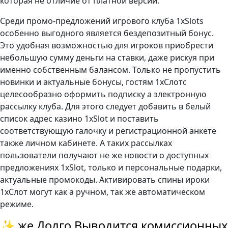
которая не отличие от платной версии.
Среди промо-предложений игрового клуба 1xSlots
особенно выгодного является бездепозитный бонус.
Это удобная возможностью для игроков приобрести
небольшую сумму деньги на ставки, даже рискуя при
именно собственным балансом. Только не пропустить
новинки и актуальные бонусы, гостям 1хСлотс
целесообразно оформить подписку а электронную
рассылку клуба. Для этого следует добавить в белый
список адрес казино 1xSlot и поставить
соответствующую галочку и регистрационной анкете
также личном кабинете. А таких рассылках
пользователи получают не же новости о доступных
предложениях 1xSlot, только и персональные подарки,
актуальные промокоды. Активировать спины ироки
1xСлот могут как а ручном, так же автоматическом
режиме.
✨ же Долго Выводится комиссионных