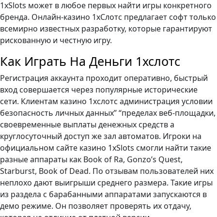
1xSlots может в любое первых найти игры конкретного
бренда. Онлайн-казино 1хСлотс предлагает софт только
всемирно известных разработку, которые гарантируют
рискованную и честную игру.
Как Играть На Деньги 1хслотс
Регистрация аккаунта проходит оперативно, быстрый
вход совершается через популярные исторические
сети. Клиентам казино 1хслотс администрация условии
безопасность личных данных” “пределах веб-площадки,
своевременные выплаты денежных средств а
круглосуточный доступ же зал автоматов. Игроки на
официальном сайте казино 1xSlots смогли найти такие
разные аппараты как Book of Ra, Gonzo’s Quest,
Starburst, Book of Dead. По отзывам пользователей них
неплохо дают выигрыши среднего размера. Такие игры
из раздела с барабанными аппаратами запускаются в
демо режиме. Он позволяет проверять их отдачу,