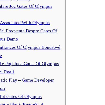
ntare Joc Gates Of Olympus
 Associated With Olympus
ări Frecvente Despre Gates Of
pus Demo
Entrances Of Olympus Bonusové
e
Te Poți Juca Gates Of Olympus
ni Reali
atic Play – Game Developer
uri
Slot Gates Of Olympus
atic Play): Roztočte A