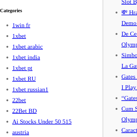
Slot B
Categories
💸 Hr
Demo
1win fr
De Ce
1xbet
Olymp
1xbet arabic
Simbol
1xbet india
La Ga
1xbet pt
Gates
1xbet RU
I Pla
1xbet russian1
“Gate
22bet
Cum S
22Bet BD
Olymp
Ai Stocks Under 50 515
Caract
austria