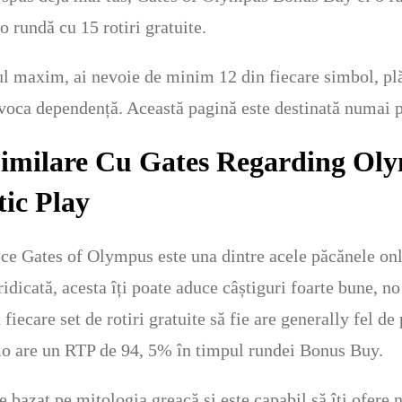
 rundă cu 15 rotiri gratuite.
ul maxim, ai nevoie de minim 12 din fiecare simbol, plăț
voca dependență. Această pagină este destinată numai p
Similare Cu Gates Regarding Ol
ic Play
ece Gates of Olympus este una dintre acele păcănele onli
 ridicată, acesta îți poate aduce câștiguri foarte bune, no
 fiecare set de rotiri gratuite să fie are generally fel d
 are un RTP de 94, 5% în timpul rundei Bonus Buy.
e bazat pe mitologia greacă și este capabil să îți ofere 