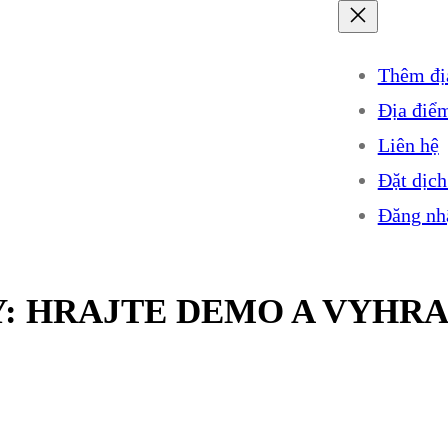
Thêm đị
Địa điể
Liên hệ
Đặt dịch
Đăng nh
Y: HRAJTE DEMO A VYHRA