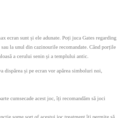
ax ecran sunt și ele adunate. Poți juca Gates regarding
 sau la unul din cazinourile recomandate. Când porțile
loasă a cerului senin și a templului antic.
va dispărea și pe ecran vor apărea simboluri noi,
foarte cumsecade acest joc, îți recomandăm să joci
ție some sort of acestui joc treatment îți permite să