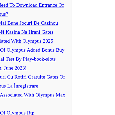
Need To Download Entrance Of
pus?
Mai Bune Jocuri De Cazinou
pší Kasina Na Hraní Gates
iated With Olympus 2025
 Of Olympus Added Bonus Buy
al Test By Play-book-slots
, June 2023!
ri Cu Rotiri Gratuite Gates Of
us La Înregistrare
 Associated With Olympus Max
 Of Olympus Rtp