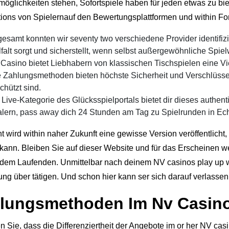
glichkeiten stehen, Sofortspiele haben für jeden etwas zu bie
ions von Spielernauf den Bewertungsplattformen und within Fo
gesamt konnten wir seventy two verschiedene Provider identifi
lfalt sorgt und sicherstellt, wenn selbst außergewöhnliche Spie
Casino bietet Liebhabern von klassischen Tischspielen eine Vi
e Zahlungsmethoden bieten höchste Sicherheit und Verschlüssel
chützt sind.
 Live-Kategorie des Glücksspielportals bietet dir dieses authen
lern, pass away dich 24 Stunden am Tag zu Spielrunden in Echt
ht wird within naher Zukunft eine gewisse Version veröffentlicht,
kann. Bleiben Sie auf dieser Website und für das Erscheinen w
dem Laufenden. Unmittelbar nach deinem NV casinos play up wir
ung über tätigen. Und schon hier kann ser sich darauf verlasse
lungsmethoden Im Nv Casin
 Sie, dass die Differenziertheit der Angebote im or her NV cas