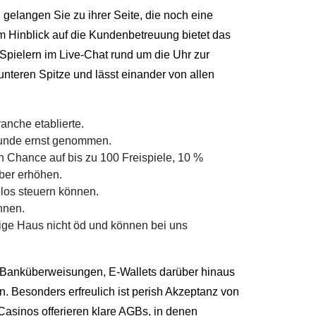
gelangen Sie zu ihrer Seite, die noch eine
Im Hinblick auf die Kundenbetreuung bietet das
 Spielern im Live-Chat rund um die Uhr zur
 unteren Spitze und lässt einander von allen
anche etablierte.
 Kunde ernst genommen.
ish Chance auf bis zu 100 Freispiele, 10 %
ber erhöhen.
los steuern können.
nnen.
nige Haus nicht öd und können bei uns
 Banküberweisungen, E-Wallets darüber hinaus
. Besonders erfreulich ist perish Akzeptanz von
Casinos offerieren klare AGBs, in denen