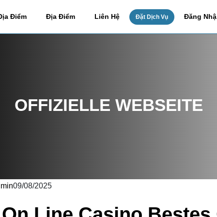
ịa Điểm
Địa Điểm
Liên Hệ
Đăng Nhậ
Đặt Dịch Vụ
OFFIZIELLE WEBSEITE
dmin
09/08/2025
 On Line Casino Bestes 