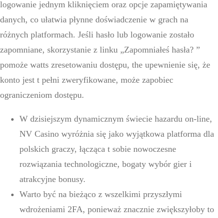
logowanie jednym kliknięciem oraz opcje zapamiętywania
danych, co ułatwia płynne doświadczenie w grach na
różnych platformach. Jeśli hasło lub logowanie zostało
zapomniane, skorzystanie z linku „Zapomniałeś hasła? ”
pomoże watts zresetowaniu dostępu, the upewnienie się, że
konto jest t pełni zweryfikowane, może zapobiec
ograniczeniom dostępu.
W dzisiejszym dynamicznym świecie hazardu on-line,
NV Casino wyróżnia się jako wyjątkowa platforma dla
polskich graczy, łącząca t sobie nowoczesne
rozwiązania technologiczne, bogaty wybór gier i
atrakcyjne bonusy.
Warto być na bieżąco z wszelkimi przyszłymi
wdrożeniami 2FA, ponieważ znacznie zwiększyłoby to