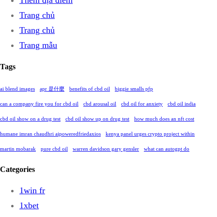
Thêm địa điểm
Trang chủ
Trang chủ
Trang mẫu
Tags
ai blend images
apr 是什麼
benefits of cbd oil
biggie smalls pfp
can a company fire you for cbd oil
cbd arousal oil
cbd oil for anxiety
cbd oil india
cbd oil show on a drug test
cbd oil show up on drug test
how much does an nft cost
humane imran chaudhri aipoweredfriedaxios
kenya panel urges crypto project within
martin mobarak
pure cbd oil
warren davidson gary gensler
what can autogpt do
Categories
1win fr
1xbet