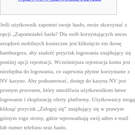
Jeśli użytkownik zapomni swoje hasło, może skorzystać z
opcji „Zapomniałeś hasła? Dla osób korzystających unces
urządzeń mobilnych konieczne jest kliknięcie em ikonę
hamburgera, aby znaleźć przycisk logowania znajdujący się
poniżej opcji rejestracji. Wcześniejsza rejestracja konta jest
niezbędna do logowania, co zapewnia płynne korzystanie z
NV kasyno. Aby podsumować, dostęp do kasyna NV jest
prostym procesem, który umożliwia użytkownikom łatwe
logowanie i eksplorację oferty platformy. Użytkownicy mogą
kliknąć przycisk „Zaloguj się” znajdujący się w prawym
górnym rogu strony, gdzie wprowadzają swój adres e-mail
lub numer telefonu oraz hasło.