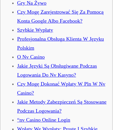
Gry Na Żywo
Czy Mogę Zarejestrować Się Za Pomocą
Konta Google Albo Facebook?
Szybkie Wypłaty
Profesjonalna Obsługa Klienta W Języku
Polskim
O Nv Casino
Jakie Języki Są Obsługiwane Podczas
Logowania Do Nv Kasyno?
Czy Mogę Dokonać Wpłaty W Pln W Nv
Casino?
Jakie Metody Zabezpieczeń Są Stosowane
Podczas Logowania?
“nv Casino Online Login
Wpłaty We Wypłaty: Proste I Szybkie