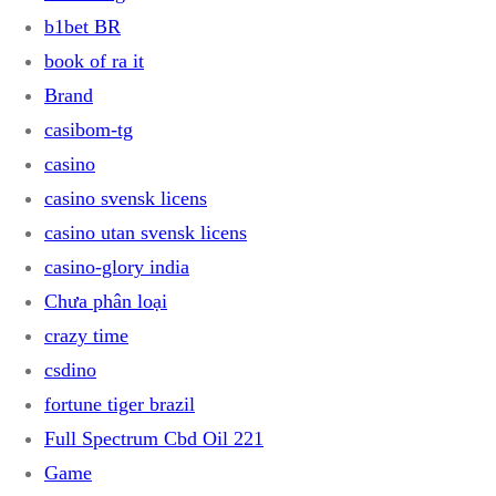
b1bet BR
book of ra it
Brand
casibom-tg
casino
casino svensk licens
casino utan svensk licens
casino-glory india
Chưa phân loại
crazy time
csdino
fortune tiger brazil
Full Spectrum Cbd Oil 221
Game