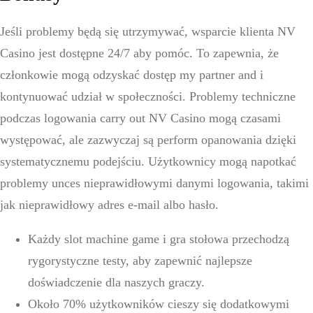
Jeśli problemy będą się utrzymywać, wsparcie klienta NV
Casino jest dostępne 24/7 aby pomóc. To zapewnia, że
członkowie mogą odzyskać dostęp my partner and i
kontynuować udział w społeczności. Problemy techniczne
podczas logowania carry out NV Casino mogą czasami
występować, ale zazwyczaj są perform opanowania dzięki
systematycznemu podejściu. Użytkownicy mogą napotkać
problemy unces nieprawidłowymi danymi logowania, takimi
jak nieprawidłowy adres e-mail albo hasło.
Każdy slot machine game i gra stołowa przechodzą
rygorystyczne testy, aby zapewnić najlepsze
doświadczenie dla naszych graczy.
Około 70% użytkowników cieszy się dodatkowymi