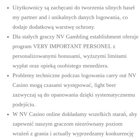
Użytkownicy są zachęcani do tworzenia silnych haseł
my partner and i unikalnych danych logowania, co
dodaje dodatkową warstwę ochrony.
Dla stałych graczy NV Gambling establishment oferuje
program VERY IMPORTANT PERSONEL z
personalizowanymi bonusami, wyższymi limitami
wypłat oraz opieką osobistego menedżera.
Problemy techniczne podczas logowania carry out NV
Casino mogą czasami występować, light beer
zazwyczaj są do opanowania dzięki systematycznemu
podejściu.
W NV Casino online dokładamy wszelkich starań, aby
zapewnić naszym graczom niezrównany poziom
wrażeń z grania i actually wyprzedzamy konkurencję