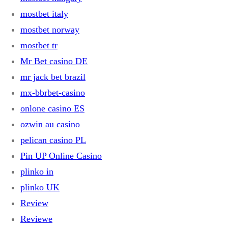
mostbet italy
mostbet norway
mostbet tr
Mr Bet casino DE
mr jack bet brazil
mx-bbrbet-casino
onlone casino ES
ozwin au casino
pelican casino PL
Pin UP Online Casino
plinko in
plinko UK
Review
Reviewe