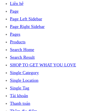
Liên hệ
Page
Page Left Sidebar
Page Right Sidebar
Pages
Products
Search Home
Search Result
SHOP TO GET WHAT YOU LOVE
Single Category
Single Location
Single Tag
Tài khoản
Thanh toán