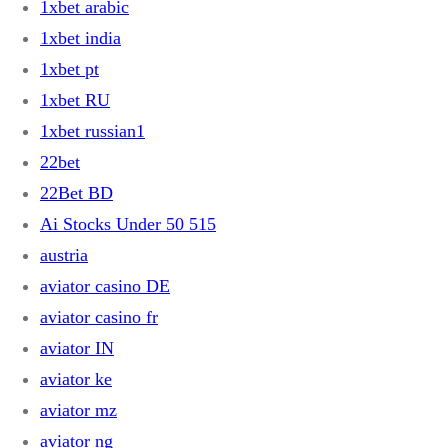
1xbet arabic
1xbet india
1xbet pt
1xbet RU
1xbet russian1
22bet
22Bet BD
Ai Stocks Under 50 515
austria
aviator casino DE
aviator casino fr
aviator IN
aviator ke
aviator mz
aviator ng