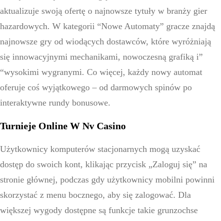
aktualizuje swoją ofertę o najnowsze tytuły w branży gier
hazardowych. W kategorii “Nowe Automaty” gracze znajdą
najnowsze gry od wiodących dostawców, które wyróżniają
się innowacyjnymi mechanikami, nowoczesną grafiką i”
“wysokimi wygranymi. Co więcej, każdy nowy automat
oferuje coś wyjątkowego – od darmowych spinów po
interaktywne rundy bonusowe.
Turnieje Online W Nv Casino
Użytkownicy komputerów stacjonarnych mogą uzyskać
dostęp do swoich kont, klikając przycisk „Zaloguj się” na
stronie głównej, podczas gdy użytkownicy mobilni powinni
skorzystać z menu bocznego, aby się zalogować. Dla
większej wygody dostępne są funkcje takie grunzochse