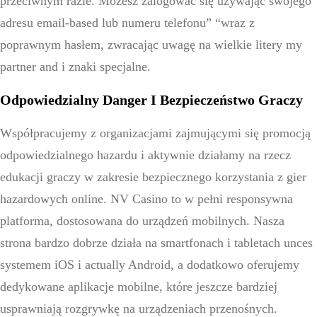
przeciwnym razie. Możesz zalogować się używając swojego
adresu email-based lub numeru telefonu” “wraz z
poprawnym hasłem, zwracając uwagę na wielkie litery my
partner and i znaki specjalne.
Odpowiedzialny Danger I Bezpieczeństwo Graczy
Współpracujemy z organizacjami zajmującymi się promocją
odpowiedzialnego hazardu i aktywnie działamy na rzecz
edukacji graczy w zakresie bezpiecznego korzystania z gier
hazardowych online. NV Casino to w pełni responsywna
platforma, dostosowana do urządzeń mobilnych. Nasza
strona bardzo dobrze działa na smartfonach i tabletach unces
systemem iOS i actually Android, a dodatkowo oferujemy
dedykowane aplikacje mobilne, które jeszcze bardziej
usprawniają rozgrywkę na urządzeniach przenośnych.