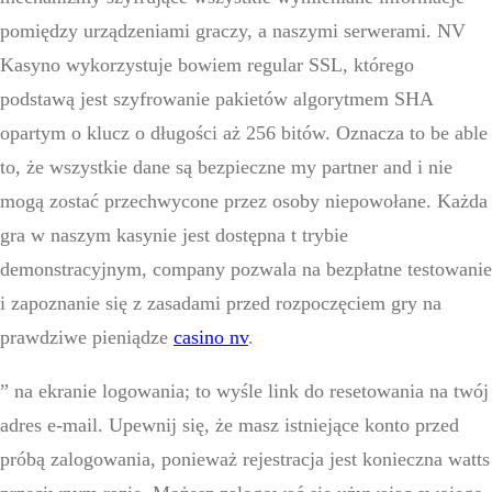
pomiędzy urządzeniami graczy, a naszymi serwerami. NV
Kasyno wykorzystuje bowiem regular SSL, którego
podstawą jest szyfrowanie pakietów algorytmem SHA
opartym o klucz o długości aż 256 bitów. Oznacza to be able
to, że wszystkie dane są bezpieczne my partner and i nie
mogą zostać przechwycone przez osoby niepowołane. Każda
gra w naszym kasynie jest dostępna t trybie
demonstracyjnym, company pozwala na bezpłatne testowanie
i zapoznanie się z zasadami przed rozpoczęciem gry na
prawdziwe pieniądze
casino nv
.
” na ekranie logowania; to wyśle link do resetowania na twój
adres e-mail. Upewnij się, że masz istniejące konto przed
próbą zalogowania, ponieważ rejestracja jest konieczna watts