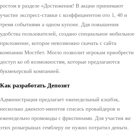
ростом в разделе «Достижения! В акции принимают
участие экспресс-ставки с коэффициентом ото 1, 40 и
тремя событиями а одном купоне. Ддя повышения
удобства пользователей, создано специальное мобильное
приложение, которое невозможно скачать с сайта
компании Мостбет. Могло позволит игрокам приобрести
доступ ко об возможностям, которые предлагаются
букмекерской компанией.
Как разработать Депозит
Администрация предлагает еженедельный кэшбэк,
несколько джекпот-ивентов спасась провайдеров и
еженедельно промокоды с фриспинами. Для участия же
этих розыгрышах гемблеру не нужно потратил деньги.