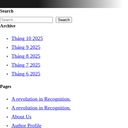
Search
Search
S
Archive
e
Tháng 10 2025
a
Tháng 9 2025
r
Tháng 8 2025
c
Tháng 7 2025
h
Tháng 6 2025
Pages
A revolution in Recognition.
A revolution in Recognition.
About Us
Author Profile