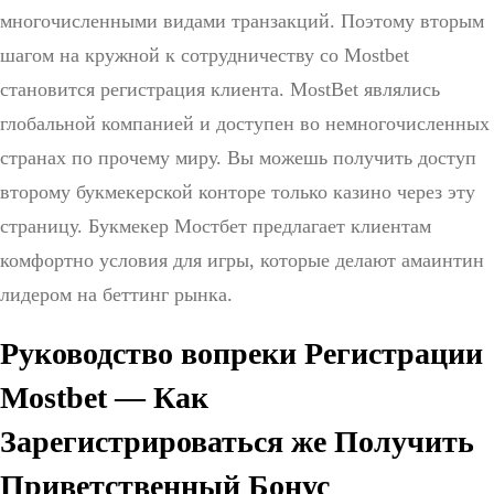
многочисленными видами транзакций. Поэтому вторым
шагом на кружной к сотрудничеству со Mostbet
становится регистрация клиента. MostBet являлись
глобальной компанией и доступен во немногочисленных
странах по прочему миру. Вы можешь получить доступ
второму букмекерской конторе только казино через эту
страницу. Букмекер Мостбет предлагает клиентам
комфортно условия для игры, которые делают амаинтин
лидером на беттинг рынка.
Руководство вопреки Регистрации
Mostbet — Как
Зарегистрироваться же Получить
Приветственный Бонус