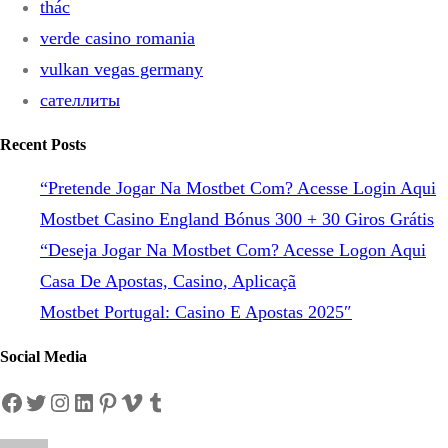
thác
verde casino romania
vulkan vegas germany
сателлиты
Recent Posts
“Pretende Jogar Na Mostbet Com? Acesse Login Aqui
Mostbet Casino England Bónus 300 + 30 Giros Grátis
“Deseja Jogar Na Mostbet Com? Acesse Logon Aqui
Casa De Apostas, Casino, Aplicaçã
Mostbet Portugal: Casino E Apostas 2025″
Social Media
Facebook
Twitter
Instagram
LinkedIn
Pinterest
Vimeo
Tumblr