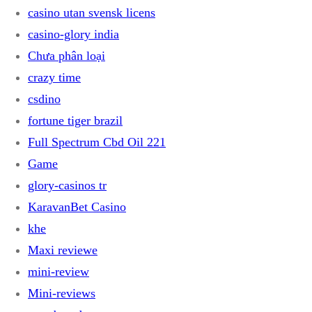
casino utan svensk licens
casino-glory india
Chưa phân loại
crazy time
csdino
fortune tiger brazil
Full Spectrum Cbd Oil 221
Game
glory-casinos tr
KaravanBet Casino
khe
Maxi reviewe
mini-review
Mini-reviews