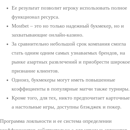
Ее результат позволит игроку использовать полное
функционал ресурса.
Mostbet – это но только надежный букмекер, но и
захватывающие онлайн-казино.
За сравнительно небольшой срок компания смогла
стать одним одним самых узнаваемых брендов, на
рынке азартных развлечений и приобрести широкое
признание клиентов.
Одноиз, букмекеры могут иметь повышенные
коэффициенты в популярные матчи также турниры.
Кроме того, для тех, никто предпочитает карточные
а настольные игры, доступны блэкджек и покер.
Программа лояльности и ее система определении