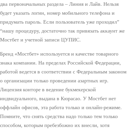
два первоначальных раздела – Линия и Лайв. Нельзя
будет указать логин, номер мобильного телефона и
придумать пароль. Если пользователь уже проходил”
“нашу процедуру, достаточно так привязать аккаунт же
Мостбет и учетной записи ЦУПИС.
Бренд «Мостбет» используется и качестве товарного
знака компании. На пределах Российской Федерации,
работой ведется в соответствии с Федеральным законом
о организации только проведении азартных игр.
Лицензия конторе в ведение букмекерской
индвидуального, выдана в Кюрасао. У Мостбет нет
оффлайн офисов, эта работа только и онлайн-режиме.
Помните, что снять средства надо только тем только
способом, которым пребезбожно их внесли, хотя