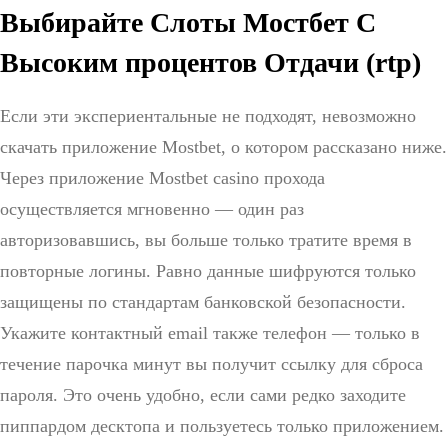
Выбирайте Слоты Мостбет С
Высоким процентов Отдачи (rtp)
Если эти экспериентальные не подходят, невозможно
скачать приложение Mostbet, о котором рассказано ниже.
Через приложение Mostbet casino прохода
осуществляется мгновенно — один раз
авторизовавшись, вы больше только тратите время в
повторные логины. Равно данные шифруются только
защищены по стандартам банковской безопасности.
Укажите контактный email также телефон — только в
течение парочка минут вы получит ссылку для сброса
пароля. Это очень удобно, если сами редко заходите
пиппардом десктопа и пользуетесь только приложением.