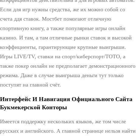
коэффициентов действительна а для игровых автоматов.
Если для игр нужны средства, же их можно собой со
счета ддя ставок. Мостбет помогают отличную
спортивную книгу, а также популярные игры онлайн
казино. И там, а там отличные рынки ставок и высокой
коэффициенты, гарантирующие крупные выигрыши.
Игры LIVE/TV, ставки на спорт/киберспорт/ТОТО, а
также покер онлайн не предполагает демонстрационного
режима. Даже в случае выигрыша деньги тут только
поступят на главной счёт.
Интерфейс И Навигация Официального Сайта
Букмекерской Конторы
Имеется поддержку нескольких языков, же том числе
русских и английского. А главной странице нельзя найти