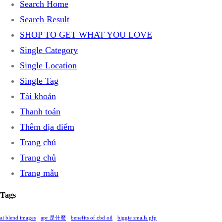
Search Home
Search Result
SHOP TO GET WHAT YOU LOVE
Single Category
Single Location
Single Tag
Tài khoản
Thanh toán
Thêm địa điểm
Trang chủ
Trang chủ
Trang mẫu
Tags
ai blend images
apr 是什麼
benefits of cbd oil
biggie smalls pfp