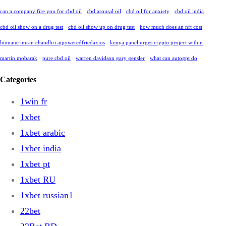
can a company fire you for cbd oil
cbd arousal oil
cbd oil for anxiety
cbd oil india
cbd oil show on a drug test
cbd oil show up on drug test
how much does an nft cost
humane imran chaudhri aipoweredfriedaxios
kenya panel urges crypto project within
martin mobarak
pure cbd oil
warren davidson gary gensler
what can autogpt do
Categories
1win fr
1xbet
1xbet arabic
1xbet india
1xbet pt
1xbet RU
1xbet russian1
22bet