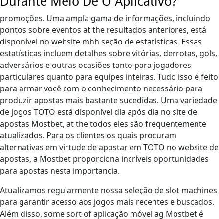
Durante Meio De O Aplicativo?
promoções. Uma ampla gama de informações, incluindo
pontos sobre eventos at the resultados anteriores, está
disponível no website mhh seção de estatísticas. Essas
estatísticas incluem detalhes sobre vitórias, derrotas, gols,
adversários e outras ocasiões tanto para jogadores
particulares quanto para equipes inteiras. Tudo isso é feito
para armar você com o conhecimento necessário para
produzir apostas mais bastante sucedidas. Uma variedade
de jogos TOTO está disponível dia após dia no site de
apostas Mostbet, at the todos eles são frequentemente
atualizados. Para os clientes os quais procuram
alternativas em virtude de apostar em TOTO no website de
apostas, a Mostbet proporciona incríveis oportunidades
para apostas nesta importancia.
Atualizamos regularmente nossa seleção de slot machines
para garantir acesso aos jogos mais recentes e buscados.
Além disso, some sort of aplicação móvel ag Mostbet é