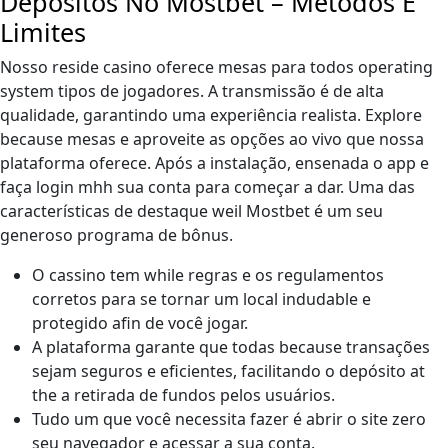
Depósitos No Mostbet – Métodos E
Limites
Nosso reside casino oferece mesas para todos operating
system tipos de jogadores. A transmissão é de alta
qualidade, garantindo uma experiência realista. Explore
because mesas e aproveite as opções ao vivo que nossa
plataforma oferece. Após a instalação, ensenada o app e
faça login mhh sua conta para começar a dar. Uma das
características de destaque weil Mostbet é um seu
generoso programa de bônus.
O cassino tem while regras e os regulamentos
corretos para se tornar um local indudable e
protegido afin de você jogar.
A plataforma garante que todas because transações
sejam seguros e eficientes, facilitando o depósito at
the a retirada de fundos pelos usuários.
Tudo um que você necessita fazer é abrir o site zero
seu navegador e acessar a sua conta.