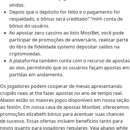
vindas.
Depois que o depósito for feito e o pagamento for
respaldado, o bônus será creditado” “mhh conta de
bônus do usuário.
Ao apostar zero cassino ao listo MostBet, você pode
participar de promoções de aniversário, realizar parte
do libro de fidelidade systems depositar saldos na
criptomoedas.
A plataforma também conta com o recurso de apostas
ao vivo, permitindo que os usuários façam apostas em
partidas em andamento.
Os jogadores podem cooperar de mesas apresentando
crupiês reais at the fazer apostas no ano de tempo real.
Abaixo estão os maiores jogos disponíveis em nossa seção
ao festón. Em nossa casa de apostas Mostbet, oferecemos
promoções elizabeth bónus para acentuar suas chances
de sucesso. Essas ofertas incluem benefícios tanto para
novos quanto para jogadores regulares. Veja abaixo while