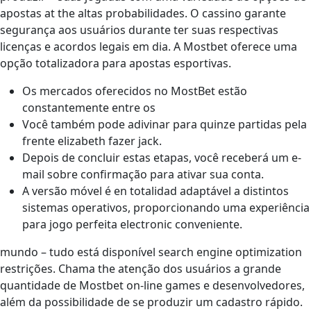
apostas at the altas probabilidades. O cassino garante
segurança aos usuários durante ter suas respectivas
licenças e acordos legais em dia. A Mostbet oferece uma
opção totalizadora para apostas esportivas.
Os mercados oferecidos no MostBet estão
constantemente entre os
Você também pode adivinar para quinze partidas pela
frente elizabeth fazer jack.
Depois de concluir estas etapas, você receberá um e-
mail sobre confirmação para ativar sua conta.
A versão móvel é en totalidad adaptável a distintos
sistemas operativos, proporcionando uma experiência
para jogo perfeita electronic conveniente.
mundo – tudo está disponível search engine optimization
restrições. Chama the atenção dos usuários a grande
quantidade de Mostbet on-line games e desenvolvedores,
além da possibilidade de se produzir um cadastro rápido.