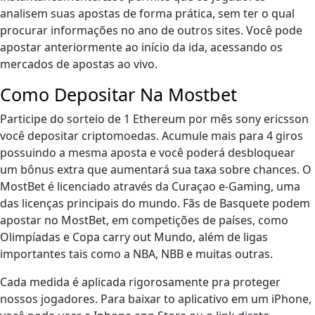
analisem suas apostas de forma prática, sem ter o qual
procurar informações no ano de outros sites. Você pode
apostar anteriormente ao início da ida, acessando os
mercados de apostas ao vivo.
Como Depositar Na Mostbet
Participe do sorteio de 1 Ethereum por mês sony ericsson
você depositar criptomoedas. Acumule mais para 4 giros
possuindo a mesma aposta e você poderá desbloquear
um bônus extra que aumentará sua taxa sobre chances. O
MostBet é licenciado através da Curaçao e-Gaming, uma
das licenças principais do mundo. Fãs de Basquete podem
apostar no MostBet, em competições de países, como
Olimpíadas e Copa carry out Mundo, além de ligas
importantes tais como a NBA, NBB e muitas outras.
Cada medida é aplicada rigorosamente pra proteger
nossos jogadores. Para baixar to aplicativo em um iPhone,