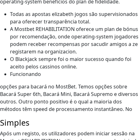
operating-system benefícios do plan de fidelidade.
Todas as apostas elizabeth jogos são supervisionados
para oferecer transparência total.
A Mostbet REHABILITATION oferece um plan de bónus
por recomendação, onde operating-system jogadores
podem receber recompensas por sacudir amigos a ze
registarem na organizacion.
O Blackjack sempre foi o maior sucesso quando foi
aceito pelos cassinos online.
Funcionando
opções para bacará no MostBet. Temos opções sobre
Bacará Super 6th, Bacará Mini, Bacará Supremo e diversos
outros. Outro ponto positivo é o qual a maioria dos
métodos têm speed de processamento instantâneo. No
Simples
Após um registo, os utilizadores podem iniciar sessão na