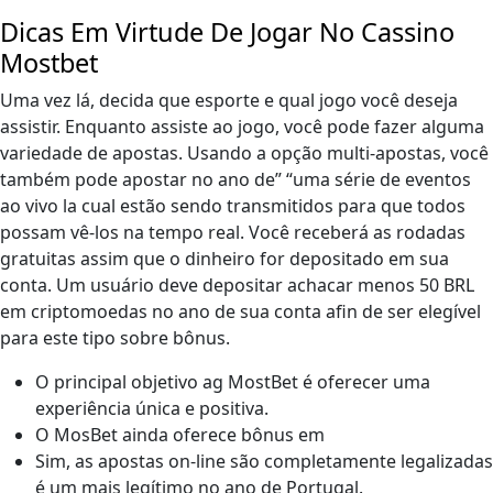
Dicas Em Virtude De Jogar No Cassino
Mostbet
Uma vez lá, decida que esporte e qual jogo você deseja
assistir. Enquanto assiste ao jogo, você pode fazer alguma
variedade de apostas. Usando a opção multi-apostas, você
também pode apostar no ano de” “uma série de eventos
ao vivo la cual estão sendo transmitidos para que todos
possam vê-los na tempo real. Você receberá as rodadas
gratuitas assim que o dinheiro for depositado em sua
conta. Um usuário deve depositar achacar menos 50 BRL
em criptomoedas no ano de sua conta afin de ser elegível
para este tipo sobre bônus.
O principal objetivo ag MostBet é oferecer uma
experiência única e positiva.
O MosBet ainda oferece bônus em
Sim, as apostas on-line são completamente legalizadas
é um mais legítimo no ano de Portugal.