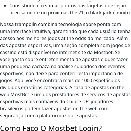
Consistindo em somar pontos nas tarjetas que sejam
precisamente ou próximas the 21, o black jack é muito
Nossa trampolín combina tecnologia sobre ponta com
uma interface intuitiva, garantindo que cada usuário tenha
acesso aos melhores jogos at the odds do mercado. Além
das apostas esportivas, uma seção completa com jogos de
cassino está disponível no internet site da Mostbet. Se
você gosta sobre entretenimento de apostas e quer fazer
uma pequena cachaza na análise cuidadosa dos eventos
esportivos, não deixe para conferir esta importancia de
jogos. Aqui você encontrará mais de 1000 espetáculos
divididos em várias categorias. A casa de apostas on the
web MostBet é um dos prestadores de serviços de apostas
esportivas mais confiáveis do Chipre. Os jogadores
brasileiros podem fazer apostas on the web com
segurança com a plataforma sobre apostas.
Como Faço O Mostbet Login?