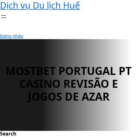
Dịch vụ Du lịch Huế
Chuyển
đến
phần
nội
dung
Đăng nhập
MOSTBET PORTUGAL PT
CASINO REVISÃO E
JOGOS DE AZAR
Search