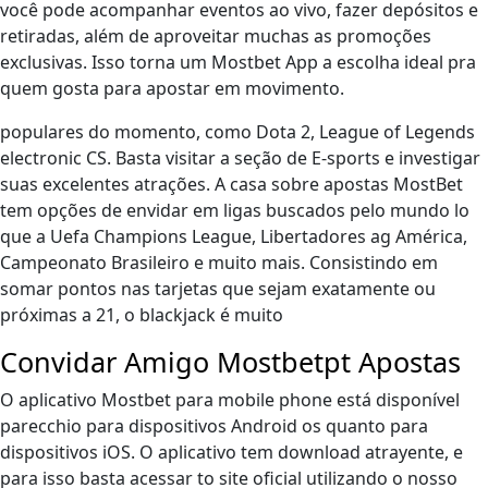
você pode acompanhar eventos ao vivo, fazer depósitos e
retiradas, além de aproveitar muchas as promoções
exclusivas. Isso torna um Mostbet App a escolha ideal pra
quem gosta para apostar em movimento.
populares do momento, como Dota 2, League of Legends
electronic CS. Basta visitar a seção de E-sports e investigar
suas excelentes atrações. A casa sobre apostas MostBet
tem opções de envidar em ligas buscados pelo mundo lo
que a Uefa Champions League, Libertadores ag América,
Campeonato Brasileiro e muito mais. Consistindo em
somar pontos nas tarjetas que sejam exatamente ou
próximas a 21, o blackjack é muito
Convidar Amigo Mostbetpt Apostas
O aplicativo Mostbet para mobile phone está disponível
parecchio para dispositivos Android os quanto para
dispositivos iOS. O aplicativo tem download atrayente, e
para isso basta acessar to site oficial utilizando o nosso