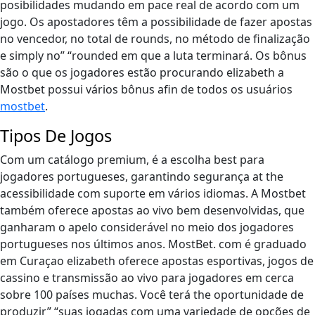
posibilidades mudando em pace real de acordo com um
jogo. Os apostadores têm a possibilidade de fazer apostas
no vencedor, no total de rounds, no método de finalização
e simply no” “rounded em que a luta terminará. Os bônus
são o que os jogadores estão procurando elizabeth a
Mostbet possui vários bônus afin de todos os usuários
mostbet
.
Tipos De Jogos
Com um catálogo premium, é a escolha best para
jogadores portugueses, garantindo segurança at the
acessibilidade com suporte em vários idiomas. A Mostbet
também oferece apostas ao vivo bem desenvolvidas, que
ganharam o apelo considerável no meio dos jogadores
portugueses nos últimos anos. MostBet. com é graduado
em Curaçao elizabeth oferece apostas esportivas, jogos de
cassino e transmissão ao vivo para jogadores em cerca
sobre 100 países muchas. Você terá the oportunidade de
produzir” “suas jogadas com uma variedade de opções de