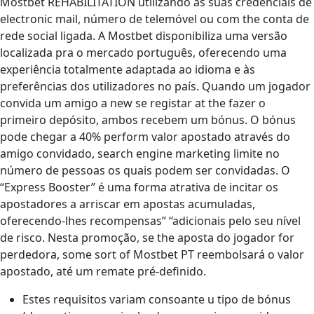
Mostbet REHABILITATION utilizando as suas credenciais de
electronic mail, número de telemóvel ou com the conta de
rede social ligada. A Mostbet disponibiliza uma versão
localizada pra o mercado português, oferecendo uma
experiência totalmente adaptada ao idioma e às
preferências dos utilizadores no país. Quando um jogador
convida um amigo a new se registar at the fazer o
primeiro depósito, ambos recebem um bónus. O bónus
pode chegar a 40% perform valor apostado através do
amigo convidado, search engine marketing limite no
número de pessoas os quais podem ser convidadas. O
“Express Booster” é uma forma atrativa de incitar os
apostadores a arriscar em apostas acumuladas,
oferecendo-lhes recompensas” “adicionais pelo seu nível
de risco. Nesta promoção, se the aposta do jogador for
perdedora, some sort of Mostbet PT reembolsará o valor
apostado, até um remate pré-definido.
Estes requisitos variam consoante u tipo de bónus